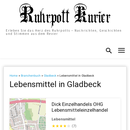
Erleben Sie das Herz des Ruhrpotts – Nachrichten, Geschichten
und Stimmen aus dem Revier
Home
»
Branchenbuch
»
Gladbeck
»
Lebensmittel in Gladbeck
Lebensmittel in Gladbeck
Dick Einzelhandels OHG
Lebensmitteleinzelhandel
Lebensmittel
★
★
★
★
☆
(7)