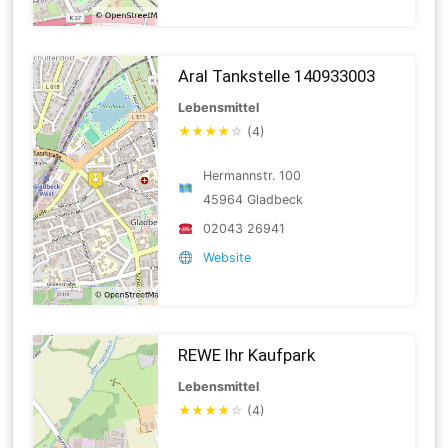
Aral Tankstelle 140933003
Lebensmittel
★
★
★
★
☆
(4)
Hermannstr. 100
45964 Gladbeck
02043 26941
Website
REWE Ihr Kaufpark
Lebensmittel
★
★
★
★
☆
(4)