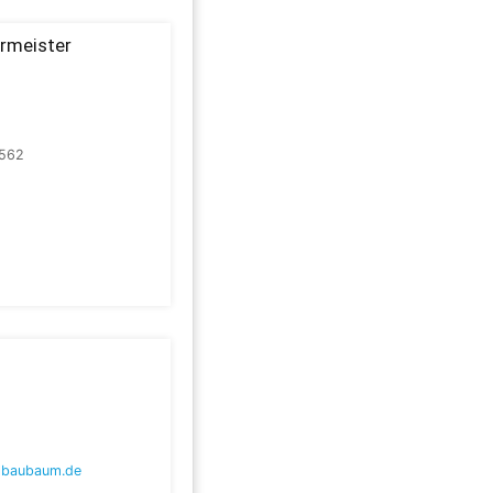
ermeister
562
lbaubaum.de