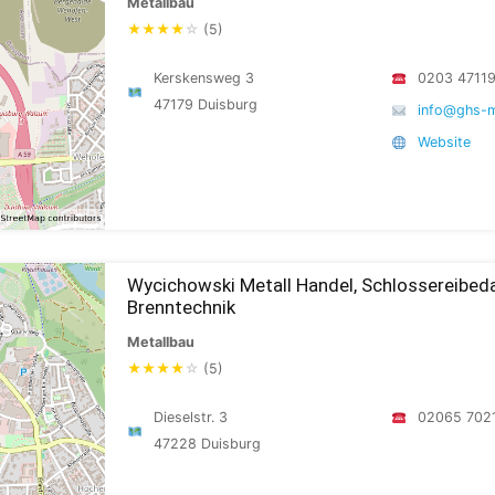
Metallbau
★
★
★
★
☆
(5)
Kerskensweg 3
0203 4711
47179 Duisburg
info@ghs-m
Website
Wycichowski Metall Handel, Schlossereibeda
Brenntechnik
Metallbau
★
★
★
★
☆
(5)
Dieselstr. 3
02065 702
47228 Duisburg