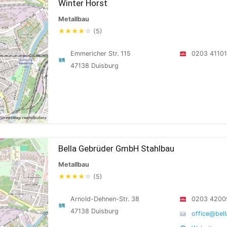
Winter Horst
Metallbau
★
★
★
★
☆
(5)
Emmericher Str. 115
0203 4110
47138 Duisburg
Bella Gebrüder GmbH Stahlbau
Metallbau
★
★
★
★
☆
(5)
Arnold-Dehnen-Str. 38
0203 4200
47138 Duisburg
office@bel