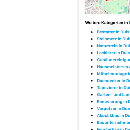
Weitere Kategorien in
Bestatter in Dui
Steinmetz in Du
Naturstein in Du
Lackierer in Dui
Gebäudereinigun
Hausmeisterserv
Möbelmontage i
Dachdecker in D
Tapezierer in Du
Garten- und Lan
Renovierung in 
Verputzer in Du
Akustikbau in D
Bauunternehmen
Fensterbau in D