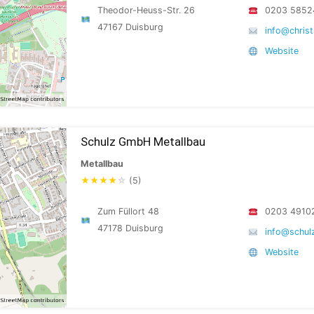
Theodor-Heuss-Str. 26
0203 5852
47167 Duisburg
info@christ
Website
Schulz GmbH Metallbau
Metallbau
★
★
★
★
☆
(5)
Zum Füllort 48
0203 4910
47178 Duisburg
info@schu
Website