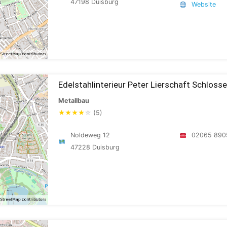
47198 Duisburg
Website
Edelstahlinterieur Peter Lierschaft Schloss
Metallbau
★
★
★
★
☆
(5)
Noldeweg 12
02065 890
47228 Duisburg