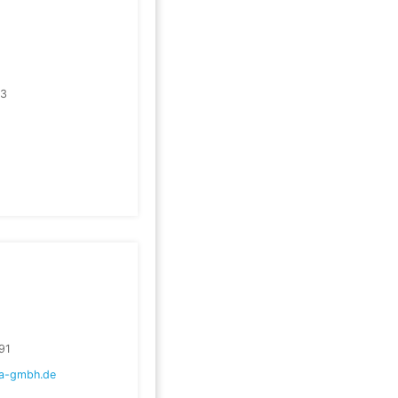
13
91
la-gmbh.de