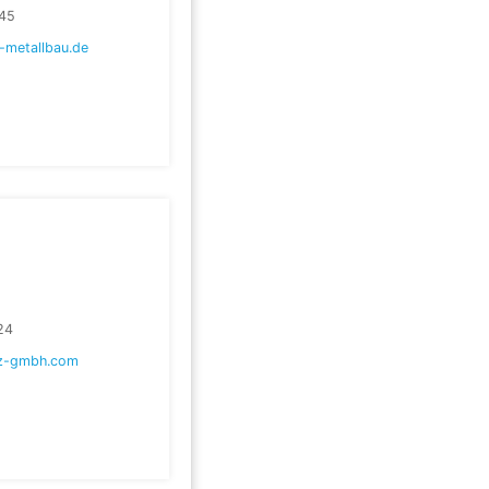
45
-metallbau.de
24
lz-gmbh.com