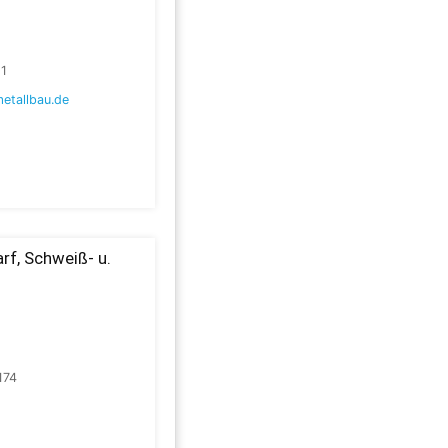
91
etallbau.de
rf, Schweiß- u.
174