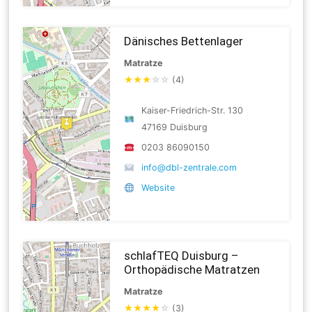
Dänisches Bettenlager
Matratze
★
★
★
☆
☆
(4)
Kaiser-Friedrich-Str. 130
47169 Duisburg
0203 86090150
info@dbl-zentrale.com
Website
schlafTEQ Duisburg –
Orthopädische Matratzen
Matratze
★
★
★
★
☆
(3)