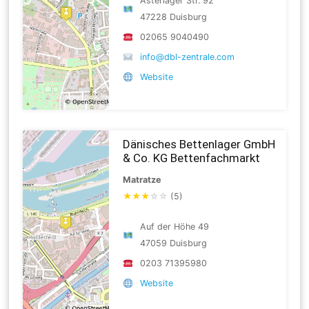
Asterlager Str. 92
47228 Duisburg
02065 9040490
info@dbl-zentrale.com
Website
Dänisches Bettenlager GmbH
& Co. KG Bettenfachmarkt
Matratze
★
★
★
☆
☆
(5)
Auf der Höhe 49
47059 Duisburg
0203 71395980
Website