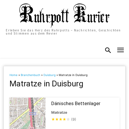
Erleben Sie das Herz des Ruhrpotts – Nachrichten, Geschichten
und Stimmen aus dem Revier
Home
»
Branchenbuch
»
Duisburg
»
Matratze in Duisburg
Matratze in Duisburg
Dänisches Bettenlager
Matratze
★
★
★
★
☆
(9)