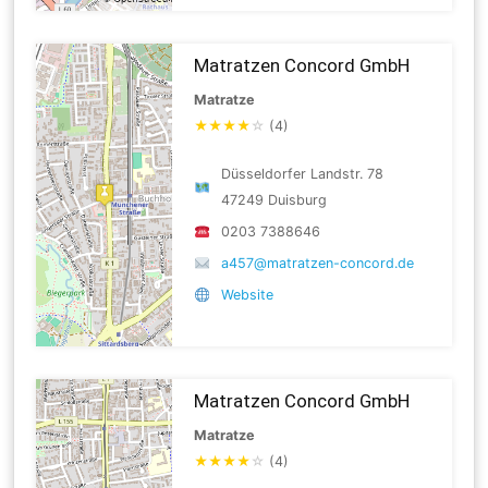
Matratzen Concord GmbH
Matratze
★
★
★
★
☆
(4)
Düsseldorfer Landstr. 78
47249 Duisburg
0203 7388646
a457@matratzen-concord.de
Website
Matratzen Concord GmbH
Matratze
★
★
★
★
☆
(4)