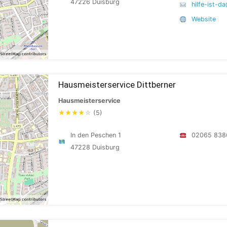
47226 Duisburg
hilfe-ist-d
Website
Hausmeisterservice Dittberner
Hausmeisterservice
★
★
★
★
☆
(5)
In den Peschen 1
02065 838
47228 Duisburg