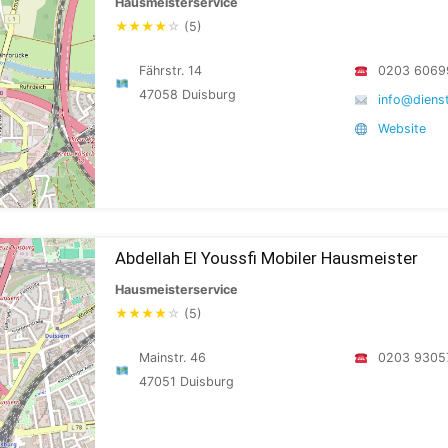
Hausmeisterservice
★
★
★
★
☆
(5)
Fährstr. 14
0203 6069
47058 Duisburg
info@diens
Website
Abdellah El Youssfi Mobiler Hausmeister
Hausmeisterservice
★
★
★
★
☆
(5)
Mainstr. 46
0203 9305
47051 Duisburg