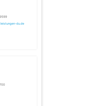
9599
tleistungen-du.de
700