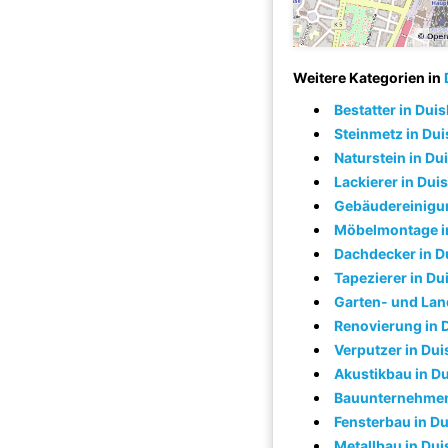
Weitere Kategorien in
Bestatter in Dui
Steinmetz in Du
Naturstein in Du
Lackierer in Dui
Gebäudereinigun
Möbelmontage i
Dachdecker in D
Tapezierer in Du
Garten- und Lan
Renovierung in 
Verputzer in Du
Akustikbau in D
Bauunternehmen
Fensterbau in D
Metallbau in Du