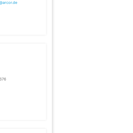
a@arcor.de
676