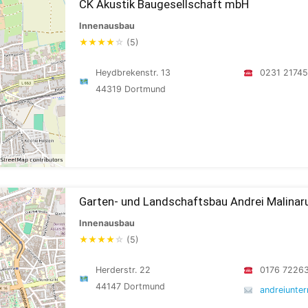
CK Akustik Baugesellschaft mbH
Innenausbau
★
★
★
★
☆
(5)
Heydbrekenstr. 13
0231 2174
44319 Dortmund
Garten- und Landschaftsbau Andrei Malinar
Innenausbau
★
★
★
★
☆
(5)
Herderstr. 22
0176 7226
44147 Dortmund
andreiunte