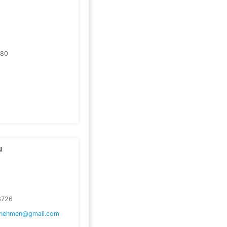
580
u
3726
rnehmen@gmail.com