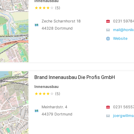
Innenausbau
★
★
★
★
☆
(5)
Zeche Scharnhorst 18
0231 5978
44328 Dortmund
mail@honik
Website
Brand Innenausbau Die Profis GmbH
Innenausbau
★
★
★
★
☆
(5)
Meinhardstr. 4
0231 5655
44379 Dortmund
joergwillm