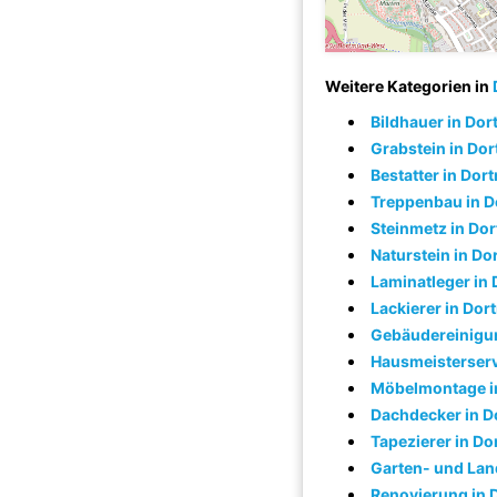
Weitere Kategorien in
Bildhauer in Do
Grabstein in Do
Bestatter in Do
Treppenbau in 
Steinmetz in Do
Naturstein in D
Laminatleger in
Lackierer in Do
Gebäudereinigu
Hausmeisterserv
Möbelmontage i
Dachdecker in 
Tapezierer in D
Garten- und Lan
Renovierung in