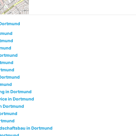
Dortmund
rtmund
rtmund
rtmund
Dortmund
rtmund
ortmund
 Dortmund
rtmund
ng in Dortmund
ice in Dortmund
n Dortmund
Dortmund
ortmund
dschaftsbau in Dortmund
 Dortmund