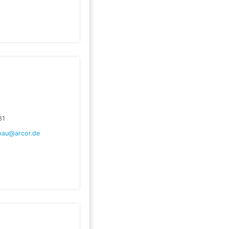
31
bau@arcor.de