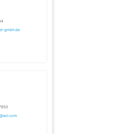
44
el-gmbh.de
7950
s@aol.com