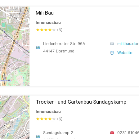
Mili Bau
Innenausbau
★
★
★
★
☆
(6)
Lindenhorster Str. 96A
mili.bau.d
44147 Dortmund
Website
Trocken- und Gartenbau Sundagskamp
Innenausbau
★
★
★
★
☆
(6)
Sundagskamp 2
0231 6104