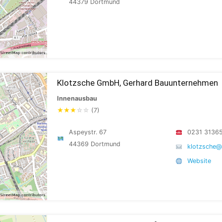
44379 Dortmund
Klotzsche GmbH, Gerhard Bauunternehmen
Innenausbau
★
★
★
☆
☆
(7)
Aspeystr. 67
0231 3136
44369 Dortmund
klotzsche@
Website