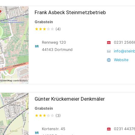
Frank Asbeck Steinmetzbetrieb
Grabstein
★
★
★
☆
☆
(4)
Rennweg 120
0231 2566
44143 Dortmund
info@steinb
Website
Günter Krückemeier Denkmäler
Grabstein
★
★
★
☆
☆
(3)
Kortenstr. 45
0231 4437