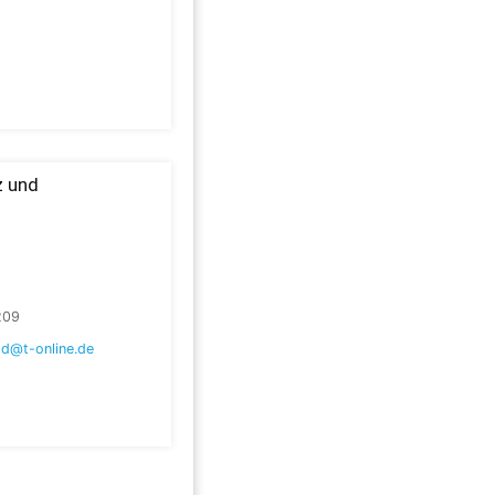
z und
209
ld@t-online.de