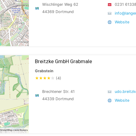
Wischlinger Weg 62
0231 6133
44369 Dortmund
info@lange
Website
Breitzke GmbH Grabmale
Grabstein
★
★
★
★
☆
(4)
Brechtener Str. 41
udo.breitz
44339 Dortmund
Website