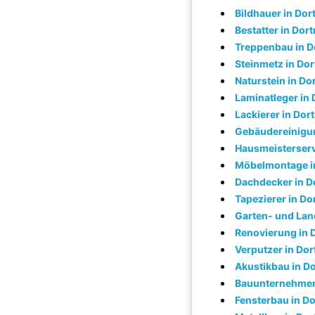
Bildhauer in Do
Bestatter in Do
Treppenbau in 
Steinmetz in Do
Naturstein in D
Laminatleger in
Lackierer in Do
Gebäudereinigu
Hausmeisterserv
Möbelmontage i
Dachdecker in 
Tapezierer in D
Garten- und Lan
Renovierung in
Verputzer in Do
Akustikbau in D
Bauunternehmen
Fensterbau in D