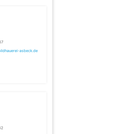
67
ildhauerei-asbeck.de
62