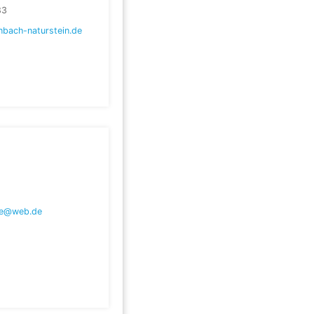
83
nbach-naturstein.de
ke@web.de