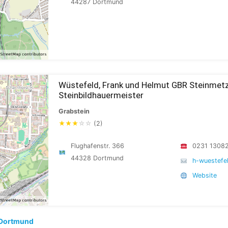
44287 Dortmund
Wüstefeld, Frank und Helmut GBR Steinmet
Steinbildhauermeister
Grabstein
★
★
★
☆
☆
(2)
Flughafenstr. 366
0231 1308
44328 Dortmund
h-wuestefe
Website
Dortmund