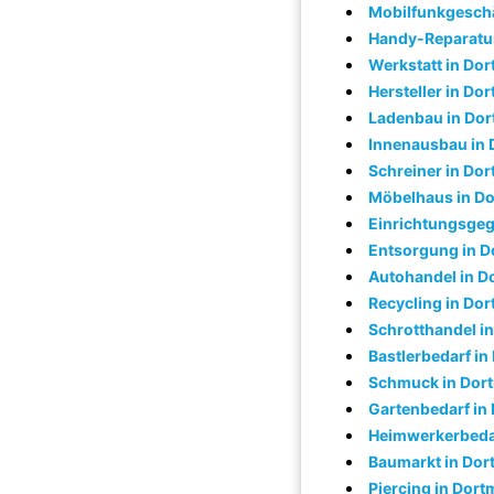
Mobilfunkgeschä
Handy-Reparatu
Werkstatt in Do
Hersteller in Do
Ladenbau in Do
Innenausbau in
Schreiner in Do
Möbelhaus in D
Einrichtungsge
Entsorgung in 
Autohandel in 
Recycling in Do
Schrotthandel i
Bastlerbedarf i
Schmuck in Dor
Gartenbedarf in
Heimwerkerbeda
Baumarkt in Do
Piercing in Dor