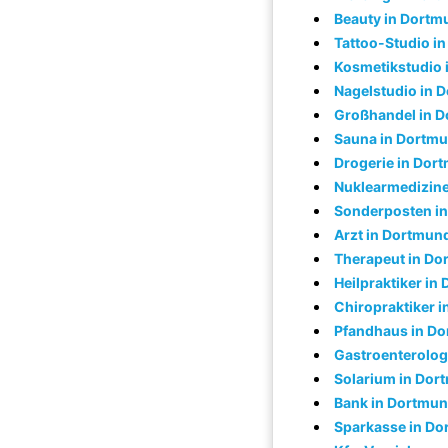
Beauty in Dortm
Tattoo-Studio i
Kosmetikstudio 
Nagelstudio in 
Großhandel in 
Sauna in Dortm
Drogerie in Dor
Nuklearmedizine
Sonderposten i
Arzt in Dortmun
Therapeut in D
Heilpraktiker in
Chiropraktiker 
Pfandhaus in D
Gastroenterolog
Solarium in Dor
Bank in Dortmu
Sparkasse in D