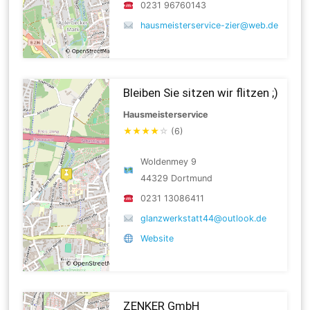
0231 96760143
hausmeisterservice-zier@web.de
Bleiben Sie sitzen wir flitzen ;)
Hausmeisterservice
★
★
★
★
☆
(6)
Woldenmey 9
44329 Dortmund
0231 13086411
glanzwerkstatt44@outlook.de
Website
ZENKER GmbH