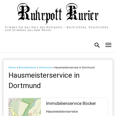
Erleben Sie das Herz des Ruhrpotts – Nachrichten, Geschichten
und Stimmen aus dem Revier
Home
»
Branchenbuch
»
Dortmund
»
Hausmeisterservice in Dortmund
Hausmeisterservice in
Dortmund
Immobilienservice Böcker
Hausmeisterservice