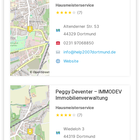
Hausmeisterservice
★
★
★
★
☆
(7)
Altenderner Str. 53
44329 Dortmund
0231 97068850
info@help2007dortmund.de
Website
Peggy Deventer – IMMODEV
Immobilienverwaltung
Hausmeisterservice
★
★
★
★
☆
(7)
Wiedeloh 3
44319 Dortmund