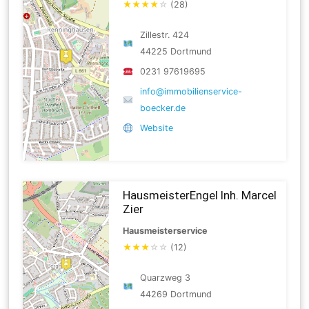
★
★
★
★
☆
(28)
Zillestr. 424
44225 Dortmund
0231 97619695
info@immobilienservice-
boecker.de
Website
HausmeisterEngel Inh. Marcel
Zier
Hausmeisterservice
★
★
★
☆
☆
(12)
Quarzweg 3
44269 Dortmund