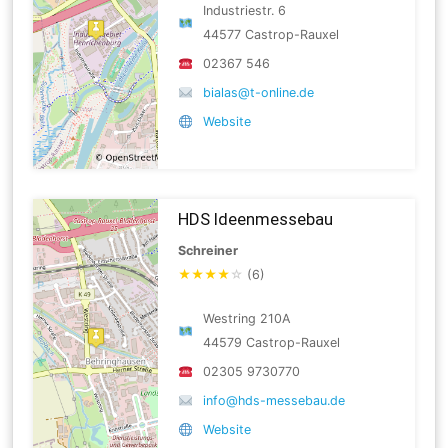
Industriestr. 6
44577 Castrop-Rauxel
02367 546
bialas@t-online.de
Website
HDS Ideenmessebau
Schreiner
★
★
★
★
☆
(6)
Westring 210A
44579 Castrop-Rauxel
02305 9730770
info@hds-messebau.de
Website