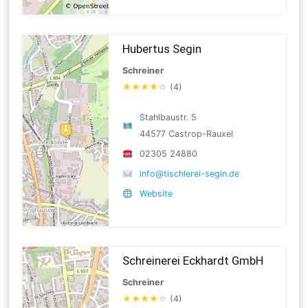
Hubertus Segin
Schreiner
★
★
★
★
☆
(4)
Stahlbaustr. 5
44577 Castrop-Rauxel
02305 24880
info@tischlerei-segin.de
Website
Schreinerei Eckhardt GmbH
Schreiner
★
★
★
★
☆
(4)