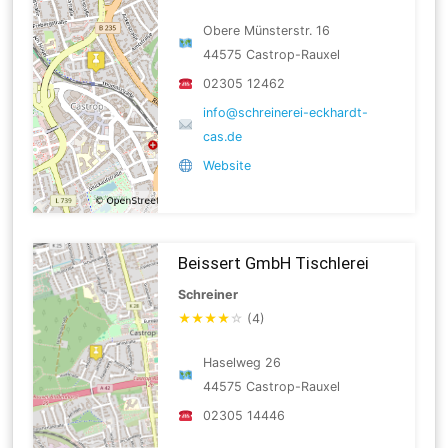
Obere Münsterstr. 16
44575 Castrop-Rauxel
02305 12462
info@schreinerei-eckhardt-
cas.de
Website
Beissert GmbH Tischlerei
Schreiner
★
★
★
★
☆
(4)
Haselweg 26
44575 Castrop-Rauxel
02305 14446