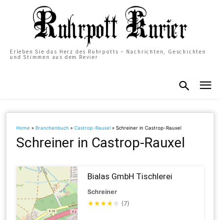
Erleben Sie das Herz des Ruhrpotts – Nachrichten, Geschichten
und Stimmen aus dem Revier
Home
»
Branchenbuch
»
Castrop-Rauxel
»
Schreiner in Castrop-Rauxel
Schreiner in Castrop-Rauxel
Bialas GmbH Tischlerei
Schreiner
★
★
★
★
☆
(7)