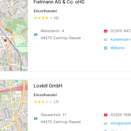
Fielmann AG & Co. oHG
Einzelhandel
★
★
★
★
☆
(6)
Münsterstr. 4
02305 947
44575 Castrop-Rauxel
kundenserv
Website
Loskill GmbH
Einzelhandel
★
★
★
☆
☆
(7)
Gaswerkstr. 11
02305 168
44575 Castrop-Rauxel
info@loskill