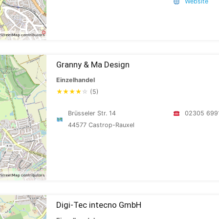
Website
Granny & Ma Design
Einzelhandel
★
★
★
★
☆
(5)
Brüsseler Str. 14
02305 699
44577 Castrop-Rauxel
Digi-Tec intecno GmbH