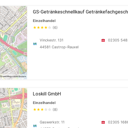
GS-Getränkeschnellkauf Getränkefachgesch
Einzelhandel
★
★
★
★
☆
(6)
Vinckestr. 131
02305 548
44581 Castrop-Rauxel
Loskill GmbH
Einzelhandel
★
★
★
☆
☆
(8)
Gaswerkstr. 11
02305 168