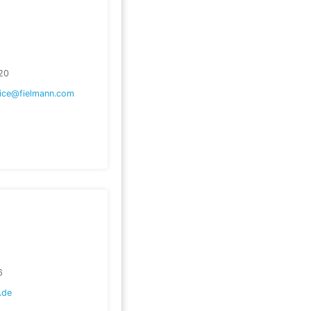
20
ice@fielmann.com
6
.de