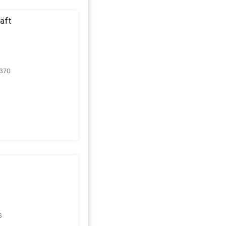
äft
370
6