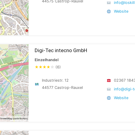
44575 Castrop-Rauxel
info@loskill
Website
Digi-Tec intecno GmbH
Einzelhandel
★
★
★
★
☆
(6)
Industriestr. 12
02367 184
44577 Castrop-Rauxel
info@digi-t
Website