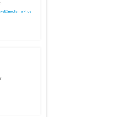
0
uxel@mediamarkt.de
11