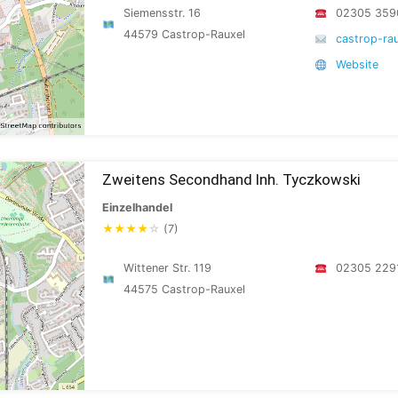
Siemensstr. 16
02305 359
44579 Castrop-Rauxel
castrop-ra
Website
Zweitens Secondhand Inh. Tyczkowski
Einzelhandel
★
★
★
★
☆
(7)
Wittener Str. 119
02305 229
44575 Castrop-Rauxel