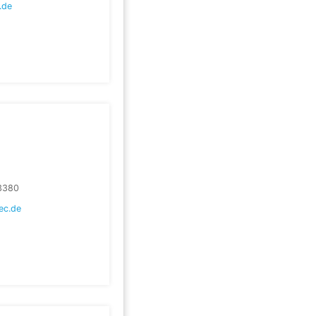
.de
3380
ec.de