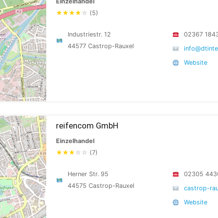
Einzelhandel
★
★
★
★
☆
(5)
Industriestr. 12
02367 184
44577 Castrop-Rauxel
info@dtint
Website
reifencom GmbH
Einzelhandel
★
★
★
☆
☆
(7)
Herner Str. 95
02305 443
44575 Castrop-Rauxel
castrop-ra
Website