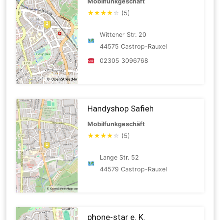
Mobilfunkgeschäft
★
★
★
★
☆
(5)
Wittener Str. 20
44575 Castrop-Rauxel
02305 3096768
Handyshop Safieh
Mobilfunkgeschäft
★
★
★
★
☆
(5)
Lange Str. 52
44579 Castrop-Rauxel
phone-star e. K.