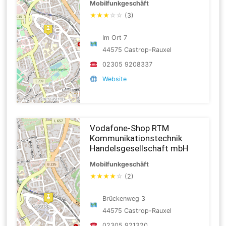
Mobilfunkgeschäft
★
★
★
☆
☆
(3)
Im Ort 7
44575 Castrop-Rauxel
02305 9208337
Website
Vodafone-Shop RTM
Kommunikationstechnik
Handelsgesellschaft mbH
Mobilfunkgeschäft
★
★
★
★
☆
(2)
Brückenweg 3
44575 Castrop-Rauxel
02305 921320