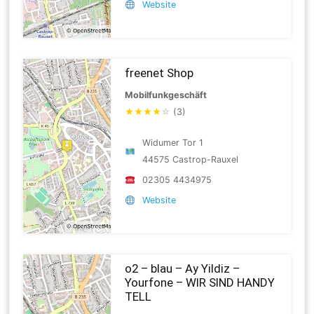
Website
freenet Shop
Mobilfunkgeschäft
★
★
★
★
☆
(3)
Widumer Tor 1
44575 Castrop-Rauxel
02305 4434975
Website
o2 – blau – Ay Yildiz –
Yourfone – WIR SIND HANDY
TELL