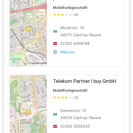
Mobilfunkgeschäft
★
★
★
☆
☆
(4)
Mozartstr. 19
44575 Castrop-Rauxel
02305 4458798
Website
Telekom Partner I buy GmbH
Mobilfunkgeschäft
★
★
★
★
☆
(3)
Siemensstr. 10
44579 Castrop-Rauxel
02305 3558550