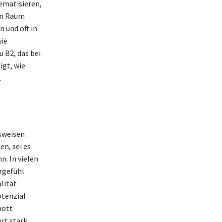
hematisieren,
hen Raum
n und oft in
wie
 B2, das bei
igt, wie
.
nsweisen
n, sei es
. In vielen
rgefühl
lität
otenzial
pott
rt stark,