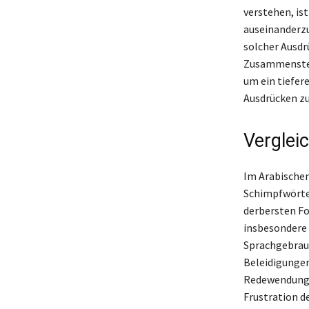
verstehen, ist
auseinanderzu
solcher Ausdr
Zusammenstell
um ein tiefer
Ausdrücken zu
Verglei
Im Arabischen
Schimpfwörter
derbersten Fo
insbesondere i
Sprachgebrau
Beleidigungen
Redewendungen
Frustration d