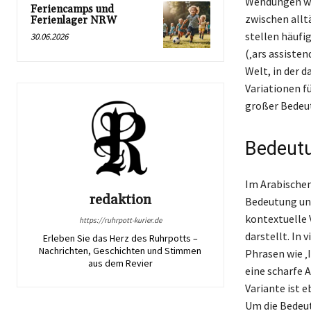
Wendungen wie
Feriencamps und
zwischen allt
Ferienlager NRW
stellen häufig
30.06.2026
(‚ars assisten
Welt, in der d
Variationen f
großer Bedeu
Bedeutu
Im Arabischen
redaktion
Bedeutung und
kontextuelle V
https://ruhrpott-kurier.de
darstellt. In
Erleben Sie das Herz des Ruhrpotts –
Nachrichten, Geschichten und Stimmen
Phrasen wie ‚
aus dem Revier
eine scharfe A
Variante ist 
Um die Bedeut