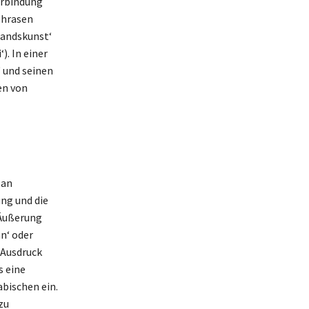
erbindung
Phrasen
tandskunst‘
). In einer
‘ und seinen
en von
 an
ng und die
 Äußerung
n‘ oder
 Ausdruck
s eine
abischen ein.
zu