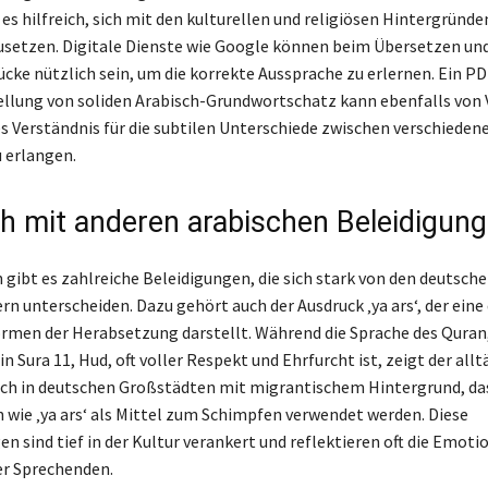
 es hilfreich, sich mit den kulturellen und religiösen Hintergründe
setzen. Digitale Dienste wie Google können beim Übersetzen un
ücke nützlich sein, um die korrekte Aussprache zu erlernen. Ein PD
ung von soliden Arabisch-Grundwortschatz kann ebenfalls von Vo
es Verständnis für die subtilen Unterschiede zwischen verschieden
 erlangen.
ch mit anderen arabischen Beleidigun
 gibt es zahlreiche Beleidigungen, die sich stark von den deutsch
n unterscheiden. Dazu gehört auch der Ausdruck ‚ya ars‘, der eine
rmen der Herabsetzung darstellt. Während die Sprache des Quran
n Sura 11, Hud, oft voller Respekt und Ehrfurcht ist, zeigt der allt
ch in deutschen Großstädten mit migrantischem Hintergrund, da
 wie ‚ya ars‘ als Mittel zum Schimpfen verwendet werden. Diese
 sind tief in der Kultur verankert und reflektieren oft die Emoti
er Sprechenden.