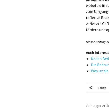
wobei sie in 
zum Umgang mi
reflexive Rea
verletzte Gef
fördern und a
Auch interess
Nacho Bede
Die Bedeut
Was ist di
Teilen
Vorheriger Artik