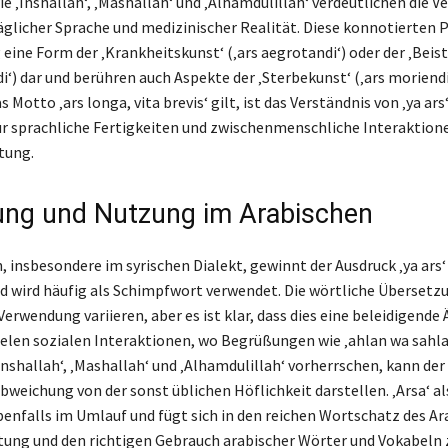
 ‚Inshallah‘, ‚Mashallah‘ und ‚Alhamdulillah‘ verdeutlichen die V
äglicher Sprache und medizinischer Realität. Diese konnotierten 
 eine Form der ‚Krankheitskunst‘ (‚ars aegrotandi‘) oder der ‚Beis
di‘) dar und berühren auch Aspekte der ‚Sterbekunst‘ (‚ars moriendi‘
as Motto ‚ars longa, vita brevis‘ gilt, ist das Verständnis von ‚ya ars
ür sprachliche Fertigkeiten und zwischenmenschliche Interaktion
tung.
ng und Nutzung im Arabischen
, insbesondere im syrischen Dialekt, gewinnt der Ausdruck ‚ya ars‘
 wird häufig als Schimpfwort verwendet. Die wörtliche Übersetzu
erwendung variieren, aber es ist klar, dass dies eine beleidigende
 vielen sozialen Interaktionen, wo Begrüßungen wie ‚ahlan wa sahla
Inshallah‘, ‚Mashallah‘ und ‚Alhamdulillah‘ vorherrschen, kann der
bweichung von der sonst üblichen Höflichkeit darstellen. ‚Arsa‘ al
ebenfalls im Umlauf und fügt sich in den reichen Wortschatz des Ar
ung und den richtigen Gebrauch arabischer Wörter und Vokabeln 