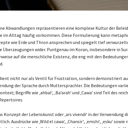
seine Abwandlungen repräsentieren eine komplexe Kultur der Bele
ie im Alltag häufig vorkommen. Diese Formulierung kann metaph
epte wie Erde und Thron ansprechen und spiegelt tief verwurzelte
se Überzeugungen wider. Puntgenau im Koran, insbesondere in Sura
inweise auf die menschliche Existenz, die eng mit den Bedeutungen 
d.
ient nicht nur als Ventil für Frustration, sondern demonstriert au
endung der Sprache durch Muttersprachler. Die Bedeutungen variie
ntext; Begriffe wie ‚ahbal‘, ‚Ba’arah‘ und ‚Cawa‘ sind Teil des reic
Repertoires.
s Konzept der Lebenskunst oder ‚ars vivendi‘ in der Verwendung d
lich. Ausdrücke wie ‚Wild el cawa‘, ‚Chansir‘, ‚emshi‘, ‚esku‘ sowie r