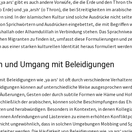
‚ya ars‘ gibt es auch andere Vorwüfe, die die Erde und den Thron t
(o Erde) und ‚ya ‚arsh‘ (o Thron), die bei Streitigkeiten im arabisc
n sind. In der islamischen Kultur sind solche Ausdrücke nicht selte
on Sprichwörtern und Ausdrücken eingebettet, die mit Begriffen 
shallah oder Alhamdulillah in Verbindung stehen. Das Sprachniveau
chen Migranten zu finden ist, umfasst diese Formulierungen und ze
 aus einer starken kulturellen Identität heraus formuliert werden
n und Umgang mit Beleidigungen
t Beleidigungen wie ‚ya ars‘ ist oft durch verschiedene Verhalte
idigungen können auf unterschiedliche Weise ausgesprochen werde
 Äußerungen, Gesten oder durch subtile Formen wie Häme und Hohn
schließlich der arabischen, können solche Beschimpfungen das Eh
en und herabwürdigen. Besonders in Kontexten, in denen Kollegia
können Anfeindungen und Lästereien zu einem erhöhten Konfliktp
t nicht ungewöhnlich, dass in solchen Umgebungen Mobbing und S
gleiter werden. Die Häufigkeit von Beleidigungen wie ‚ya ars‘ variie