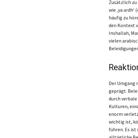
Zusätzlich zu 
wie ‚ya ardh‘ 
häufig zu höre
den Kontext v
Inshallah, Ma
vielen arabis
Beleidigungen
Reaktio
Der Umgang mi
geprägt. Bele
durch verbale
Kulturen, ein
enorm verletz
wichtig ist, 
führen. Es is
alltägliche Be