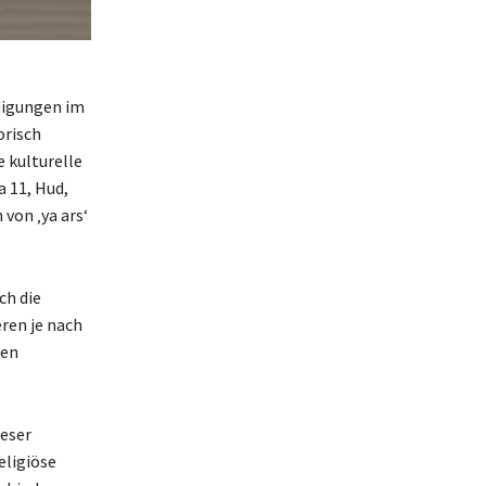
idigungen im
orisch
 kulturelle
 11, Hud,
von ‚ya ars‘
ch die
ren je nach
hen
ieser
eligiöse