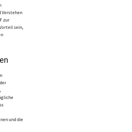
n
d Verstehen
F zur
rteil sein,
en
gen
en
 der
,
ägliche
ss
onen und die