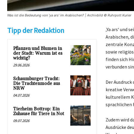
Was ist die Bedeutung von 'ya ars' im Arabischen? | Archivbild © Ruhrpott Kurier
Tipp der Redaktion
‚Ya ars‘ und 
Arabischen, d
zentrale Konz
Pflanzen und Blumen in
sowie religiö
der Stadt: Warum ist es
wichtig?
finden sich H
29.06.2026
verbunden sin
Schaumburger Tracht:
Der Ausdruck d
Die Trachtenmode aus
NRW
kreative Verw
04.07.2026
kulturellem Ko
sprachlichen 
Tierheim Bottrop: Ein
Zuhause für Tiere in Not
Zudem wird da
09.07.2026
Ausdrücke deut