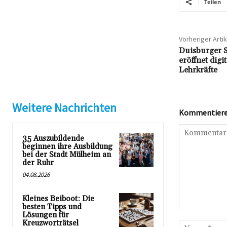
Teilen
Vorheriger Artik
Duisburger 
eröffnet digi
Lehrkräfte
Weitere Nachrichten
Kommentieren
35 Auszubildende
beginnen ihre Ausbildung
bei der Stadt Mülheim an
der Ruhr
04.08.2026
Kleines Beiboot: Die
besten Tipps und
Kommentar:
Lösungen für
Kreuzworträtsel