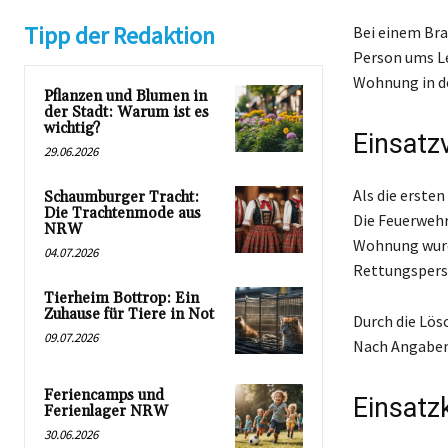
Tipp der Redaktion
Bei einem Bra
Person ums L
Wohnung in de
Pflanzen und Blumen in
der Stadt: Warum ist es
wichtig?
Einsatz
29.06.2026
Als die erste
Schaumburger Tracht:
Die Trachtenmode aus
Die Feuerweh
NRW
Wohnung wurd
04.07.2026
Rettungsperso
Tierheim Bottrop: Ein
Zuhause für Tiere in Not
Durch die Lö
09.07.2026
Nach Angaben 
Feriencamps und
Einsatz
Ferienlager NRW
30.06.2026