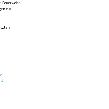
en Feuerwehr
gen zur
etzten
te
 4.
e