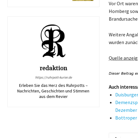
Vor Ort waren
Homberg sowie
Brandursach
Weitere Angab
wurden zunäch
Quelle anzei
redaktion
https://ruhrpott-kurier.de
Erleben Sie das Herz des Ruhrpotts –
Auch interess
Nachrichten, Geschichten und Stimmen
Duisburger
aus dem Revier
Demenzspr
Dezember
Bottroper 