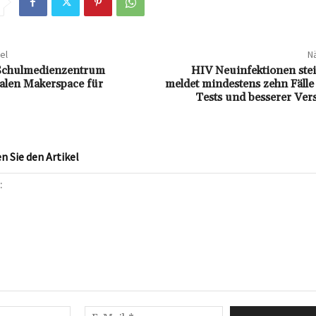
el
Nä
Schulmedienzentrum
HIV Neuinfektionen ste
talen Makerspace für
meldet mindestens zehn Fälle
Tests und besserer Ver
 Sie den Artikel
Name:*
E-