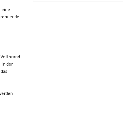
 eine
brennende
 Vollbrand.
In der
 das
werden.