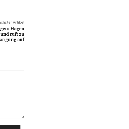
chster Artikel
igen: Hagen
 und ruft zu
sorgung auf