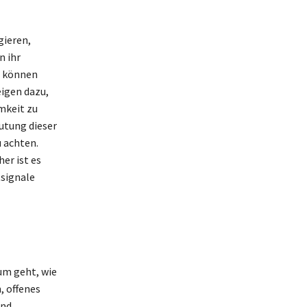
gieren,
n ihr
n können
eigen dazu,
mkeit zu
eutung dieser
u achten.
er ist es
tsignale
um geht, wie
, offenes
und