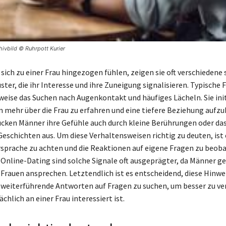
hivbild © Ruhrpott Kurier
ich zu einer Frau hingezogen fühlen, zeigen sie oft verschiedene 
er, die ihr Interesse und ihre Zuneigung signalisieren. Typische F
sweise das Suchen nach Augenkontakt und häufiges Lächeln. Sie ini
 mehr über die Frau zu erfahren und eine tiefere Beziehung aufzu
ken Männer ihre Gefühle auch durch kleine Berührungen oder das
Geschichten aus. Um diese Verhaltensweisen richtig zu deuten, ist 
rsprache zu achten und die Reaktionen auf eigene Fragen zu beob
Online-Dating sind solche Signale oft ausgeprägter, da Männer ge
 Frauen ansprechen. Letztendlich ist es entscheidend, diese Hinwe
weiterführende Antworten auf Fragen zu suchen, um besser zu ve
chlich an einer Frau interessiert ist.