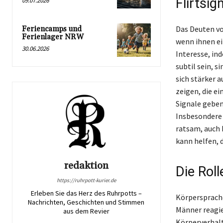
Flirtsig
09.07.2026
Das Deuten vo
Feriencamps und
Ferienlager NRW
wenn ihnen ei
30.06.2026
Interesse, in
subtil sein, 
sich stärker 
zeigen, die e
Signale geben 
Insbesondere b
ratsam, auch 
kann helfen, 
redaktion
Die Rol
https://ruhrpott-kurier.de
Erleben Sie das Herz des Ruhrpotts –
Körpersprache
Nachrichten, Geschichten und Stimmen
Männer reagie
aus dem Revier
Körperverhalt