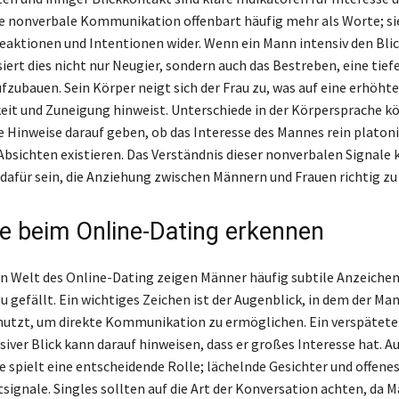
e nonverbale Kommunikation offenbart häufig mehr als Worte; si
aktionen und Intentionen wider. Wenn ein Mann intensiv den Blic
siert dies nicht nur Neugier, sondern auch das Bestreben, eine tief
fzubauen. Sein Körper neigt sich der Frau zu, was auf eine erhöhte
t und Zuneigung hinweist. Unterschiede in der Körpersprache k
 Hinweise darauf geben, ob das Interesse des Mannes rein platoni
bsichten existieren. Das Verständnis dieser nonverbalen Signale 
dafür sein, die Anziehung zwischen Männern und Frauen richtig zu
e beim Online-Dating erkennen
len Welt des Online-Dating zeigen Männer häufig subtile Anzeiche
u gefällt. Ein wichtiges Zeichen ist der Augenblick, in dem der Ma
utzt, um direkte Kommunikation zu ermöglichen. Ein verspätete
siver Blick kann darauf hinweisen, dass er großes Interesse hat. Au
 spielt eine entscheidende Rolle; lächelnde Gesichter und offene
rtsignale. Singles sollten auf die Art der Konversation achten, da 