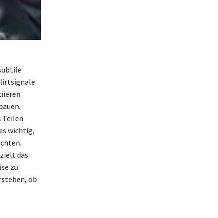
subtile
lirtsignale
tiieren
bauen.
 Teilen
es wichtig,
achten.
zielt das
ise zu
rstehen, ob