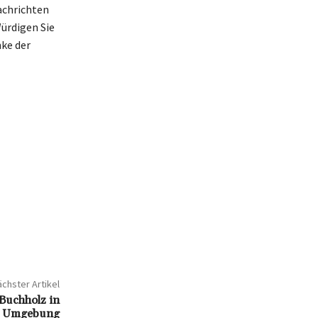
achrichten
Würdigen Sie
ke der
chster Artikel
 Buchholz in
d Umgebung