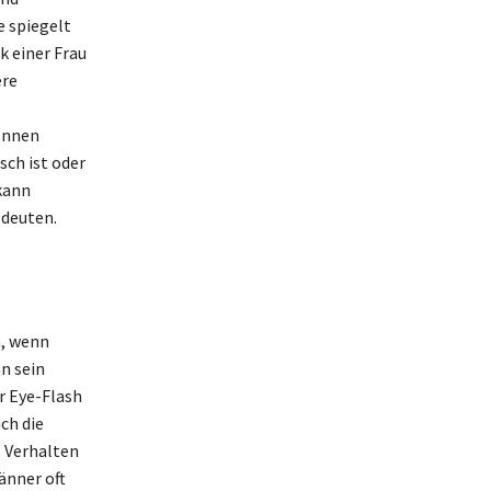
e spiegelt
k einer Frau
ere
önnen
sch ist oder
kann
 deuten.
n, wenn
nn sein
r Eye-Flash
ch die
s Verhalten
Männer oft