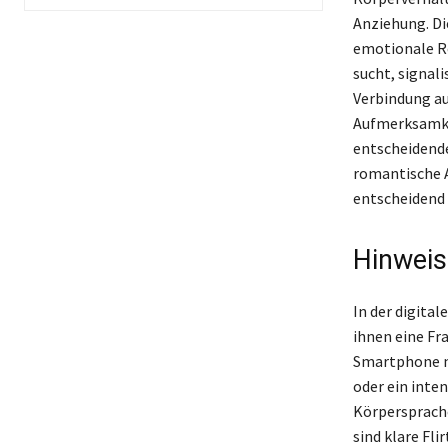
Anziehung. Di
emotionale Re
sucht, signali
Verbindung au
Aufmerksamkei
entscheidende
romantische A
entscheidend 
Hinweis
In der digita
ihnen eine Fra
Smartphone n
oder ein inten
Körpersprache
sind klare Fli