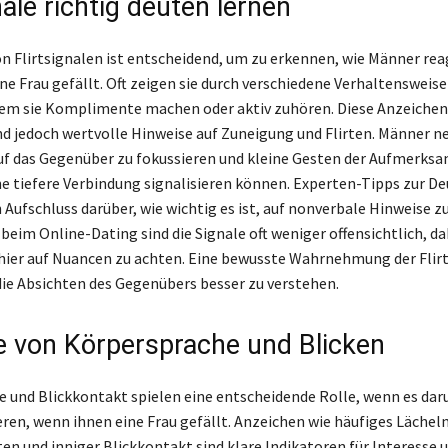
nale richtig deuten lernen
n Flirtsignalen ist entscheidend, um zu erkennen, wie Männer rea
ne Frau gefällt. Oft zeigen sie durch verschiedene Verhaltensweise
dem sie Komplimente machen oder aktiv zuhören. Diese Anzeiche
sind jedoch wertvolle Hinweise auf Zuneigung und Flirten. Männer n
auf das Gegenüber zu fokussieren und kleine Gesten der Aufmerksa
ine tiefere Verbindung signalisieren können. Experten-Tipps zur D
Aufschluss darüber, wie wichtig es ist, auf nonverbale Hinweise z
eim Online-Dating sind die Signale oft weniger offensichtlich, dah
hier auf Nuancen zu achten. Eine bewusste Wahrnehmung der Flir
die Absichten des Gegenübers besser zu verstehen.
le von Körpersprache und Blicken
 und Blickkontakt spielen eine entscheidende Rolle, wenn es dar
ren, wenn ihnen eine Frau gefällt. Anzeichen wie häufiges Lächeln
en und inniger Blickkontakt sind klare Indikatoren für Interesse 