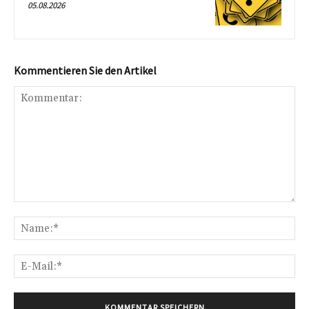
05.08.2026
Kommentieren Sie den Artikel
Kommentar:
Na
E-
Mai