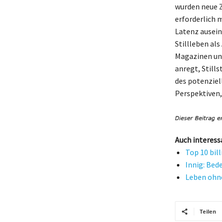
wurden neue Ze
erforderlich 
Latenz ausein
Stillleben als
Magazinen und
anregt, Still
des potenziel
Perspektiven, 
Auch interess
Top 10 bil
Innig: Bed
Leben ohne
Teilen