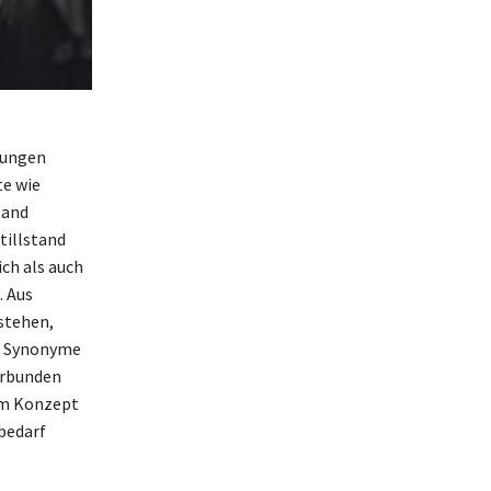
lungen
te wie
tand
tillstand
ch als auch
. Aus
rstehen,
t. Synonyme
erbunden
dem Konzept
sbedarf