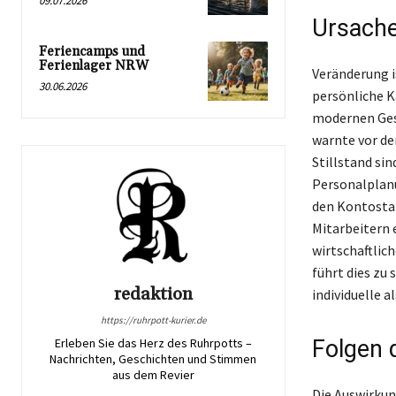
09.07.2026
Ursachen
Feriencamps und
Ferienlager NRW
Veränderung i
30.06.2026
persönliche Ka
modernen Gese
warnte vor de
Stillstand sin
Personalplanu
den Kontosta
Mitarbeitern 
wirtschaftlich
führt dies zu
redaktion
individuelle a
https://ruhrpott-kurier.de
Folgen d
Erleben Sie das Herz des Ruhrpotts –
Nachrichten, Geschichten und Stimmen
aus dem Revier
Die Auswirkung