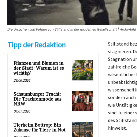
Die Ursachen und Folgen von Stillstand in der modernen Gesellschaft | Archivbild
Tipp der Redaktion
Stillstand be
stagnieren. D
Stagnation un
Pflanzen und Blumen in
zahlreiche Be
der Stadt: Warum ist es
wichtig?
wesentlicher 
29.06.2026
unbeabsichtig
wissenschaftli
Schaumburger Tracht:
sondern auch 
Die Trachtenmode aus
NRW
wie Untätigke
04.07.2026
sind. In eine
des Stillstan
Tierheim Bottrop: Ein
hinweist.
Zuhause für Tiere in Not