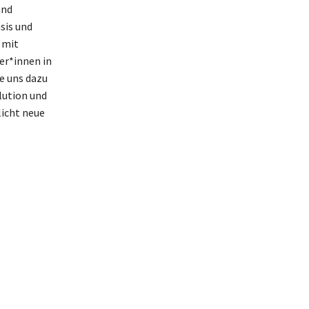
and
sis und
 mit
er*innen in
e uns dazu
lution und
icht neue