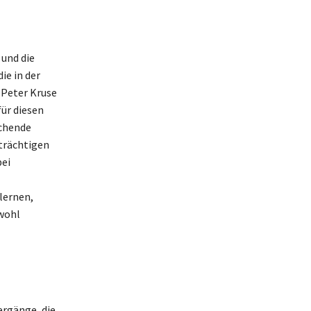
und die
ie in der
 Peter Kruse
ür diesen
ichende
nträchtigen
ei
 lernen,
owohl
ergänge, die