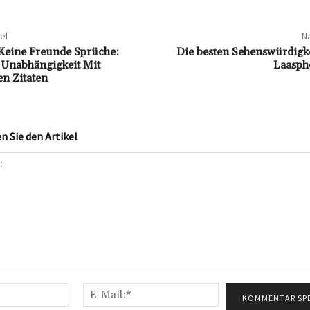
el
Nä
Keine Freunde Sprüche:
Die besten Sehenswürdigke
 Unabhängigkeit Mit
Laasph
en Zitaten
 Sie den Artikel
Name:*
E-
Mail:*