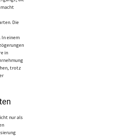
hnmacht
rten. Die
 In einem
rzögerungen
e in
Wahrnehmung
hen, trotz
er
ten
cht nur als
en
isierung