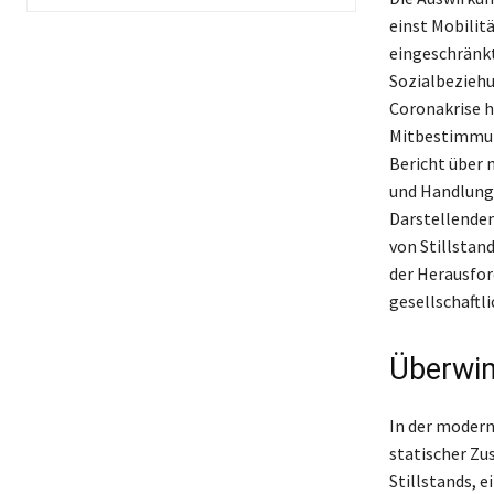
einst Mobilit
eingeschränkt
Sozialbeziehu
Coronakrise h
Mitbestimmun
Bericht über 
und Handlungs
Darstellende
von Stillstan
der Herausfor
gesellschaftl
Überwin
In der modern
statischer Zu
Stillstands, e