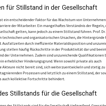
 für Stillstand in der Gesellschaft
st ein entscheidender Faktor für das Wachstum von Unternehmen 
rriere der Mitarbeiter. Ein mangelhaftes Verständnis der Regeln, d
llschaft gelten, kann jedoch zu einem Stillstand führen. Prof. Dr.
n technischen und organisatorischen Ursachen, die Hintergründe f
d. Ausfallzeiten durch ineffiziente Materialdisposition und unzure
ng stellen häufig Rückschritte in der Produktivität dar und beei
nd der Unternehmen. Zudem sind unzureichende Qualifikationen b
ein erheblicher Hinderungsgrund. Wenn sowohl private als auch
e Akteure nicht bereit sind, sich weiterzuentwickeln und stetig zu
 stagnierenden Prozessen und letztlich zu einem Stillstand, der s
ls auch kollektive Fortschritte behindert.
es Stillstands für die Gesellschaft
en des Stillstands sind für die Gesellschaft tiefgreifend. Grenzüb