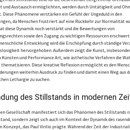
ät und Austausch ermöglichten, werden durch Untätigkeit und O
. Diese Phänomene verstärken ein Gefühl der Ungeduld in den
ngen, da Menschen frustriert auf eine Rückkehr zur Normalität wa
at diese Dynamik noch verstärkt und die Bewertungen von
gsrechten sowie den Zugang zu wichtigen Ressourcen erschwert.
menschliche Entwicklung wird die Erschöpfung durch ständige Ve
losigkeit hervorgehoben. Außerdem zeigt die Kunst, insbesonder
n Künsten und Performance Art, wie ästhetische Verfahren die 
d thematisieren. Diese kreative Reflexion ermöglicht es den Mensc
derungen weiterhin Ausdruck zu finden und damit einen Weg aus d
ichen Lethargie zu suchen.
dung des Stillstands in modernen Zei
en Gesellschaft manifestiert sich das Phänomen des Stillstands ni
stand, sondern zeigt sich auch im Kontext der Dynamik des rasend
in Konzept, das Paul Virilio prägte. Während der Zeit der Industrial