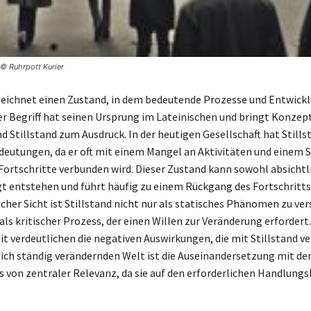
 © Ruhrpott Kurier
zeichnet einen Zustand, in dem bedeutende Prozesse und Entwick
er Begriff hat seinen Ursprung im Lateinischen und bringt Konzep
d Stillstand zum Ausdruck. In der heutigen Gesellschaft hat Stills
deutungen, da er oft mit einem Mangel an Aktivitäten und einem S
Fortschritte verbunden wird. Dieser Zustand kann sowohl absichtli
t entstehen und führt häufig zu einem Rückgang des Fortschritts
cher Sicht ist Stillstand nicht nur als statisches Phänomen zu ve
als kritischer Prozess, der einen Willen zur Veränderung erforder
it verdeutlichen die negativen Auswirkungen, die mit Stillstand v
r sich ständig verändernden Welt ist die Auseinandersetzung mit 
ds von zentraler Relevanz, da sie auf den erforderlichen Handlung