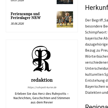
09.07.2026
Herkunf
Feriencamps und
Ferienlager NRW
Der Begriff ‚
30.06.2026
besondere Bed
Schimpfwort f
bayerische Ab
dazugehörigen
Bezug zu Preu
Wörterbüchern
verschiedenen
Unterscheidun
kulturellen S
redaktion
Entstehung di
Bayerischen wi
https://ruhrpott-kurier.de
Dialekten und
Erleben Sie das Herz des Ruhrpotts –
Nachrichten, Geschichten und Stimmen
aus dem Revier
Regiona