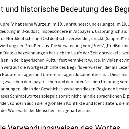
t und historische Bedeutung des Begr
Saupreiß‘ hat seine Wurzeln im 18. Jahrhundert und erlangte im 19.
eutung in D-Südost, insbesondere in Altbayern. Ursprünglich als
ür Norddeutsche und Ostdeutsche verwendet, drückt ‚Saupreiß‘ e
wertung der Preußen aus. Die Verwendung von ‚Preiß‘, ‚Preißn‘ un
 Dialektbezeichnungen hat sich im Laufe der Zeit entwickelt, wo
ßen in der bayerischen Kultur fest verankert wurde. In vielen et
 wird auf die Wortgeschichte des Begriffs verwiesen, der als Lex
 Haupteinträgen und Untereinträgen dokumentiert ist. Diese his
g zwischen dem bayerischen und dem preußischen Ursprung verde
pannungen, die in der Geschichte zwischen diesen Regionen bestan
eses Schimpfwortes spiegelt somit nicht nur die sprachlichen Ei
der, sondern auch die regionalen Konflikte und Identitäten, die i
 der Wortwahl der Menschen festgehalten sind.
le Verwendungsweisen des Wortes