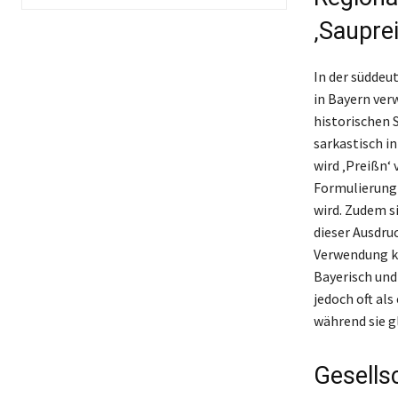
‚Sauprei
In der süddeu
in Bayern ver
historischen 
sarkastisch i
wird ‚Preißn‘
Formulierung 
wird. Zudem s
dieser Ausdruc
Verwendung kö
Bayerisch und
jedoch oft al
während sie gl
Gesells