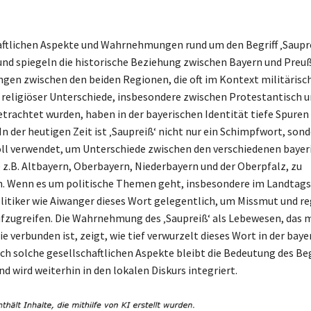
aftlichen Aspekte und Wahrnehmungen rund um den Begriff ‚Saupre
 und spiegeln die historische Beziehung zwischen Bayern und Preuß
gen zwischen den beiden Regionen, die oft im Kontext militärisc
 religiöser Unterschiede, insbesondere zwischen Protestantisch 
etrachtet wurden, haben in der bayerischen Identität tiefe Spuren
In der heutigen Zeit ist ‚Saupreiß‘ nicht nur ein Schimpfwort, sond
l verwendet, um Unterschiede zwischen den verschiedenen bayer
 z.B. Altbayern, Oberbayern, Niederbayern und der Oberpfalz, zu
n. Wenn es um politische Themen geht, insbesondere im Landtag
itiker wie Aiwanger dieses Wort gelegentlich, um Missmut und re
ufzugreifen. Die Wahrnehmung des ‚Saupreiß‘ als Lebewesen, das m
e verbunden ist, zeigt, wie tief verwurzelt dieses Wort in der baye
rch solche gesellschaftlichen Aspekte bleibt die Bedeutung des Beg
d wird weiterhin in den lokalen Diskurs integriert.