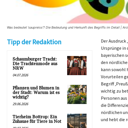
Was bedeutet 'saupreiss'? Die Bedeutung und Herkunft des Begriffs im Detail | Arc
Tipp der Redaktion
Der Ausdruck 
Ursprünge in 
bayerischen s
Schaumburger Tracht:
den nördliche
Die Trachtenmode aus
NRW
kann sowohl h
04.07.2026
Vorurteilen g
Begriff ‚Preu
Pflanzen und Blumen in
wichtig zu be
der Stadt: Warum ist es
wichtig?
Personen aus 
29.06.2026
die Differenz
nördlichen und
Tierheim Bottrop: Ein
und hebt die 
Zuhause für Tiere in Not