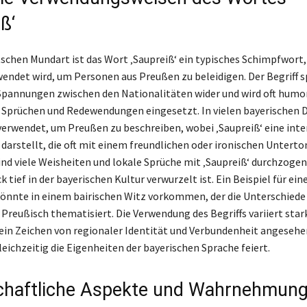
ß‘
tschen Mundart ist das Wort ‚Saupreiß‘ ein typisches Schimpfwort,
wendet wird, um Personen aus Preußen zu beleidigen. Der Begriff s
Spannungen zwischen den Nationalitäten wider und wird oft humor
n Sprüchen und Redewendungen eingesetzt. In vielen bayerischen 
 verwendet, um Preußen zu beschreiben, wobei ‚Saupreiß‘ eine inte
darstellt, die oft mit einem freundlichen oder ironischen Unterto
ind viele Weisheiten und lokale Sprüche mit ‚Saupreiß‘ durchzoge
k tief in der bayerischen Kultur verwurzelt ist. Ein Beispiel für ein
nnte in einem bairischen Witz vorkommen, der die Unterschiede
 Preußisch thematisiert. Die Verwendung des Begriffs variiert star
s ein Zeichen von regionaler Identität und Verbundenheit angeseh
eichzeitig die Eigenheiten der bayerischen Sprache feiert.
chaftliche Aspekte und Wahrnehmung