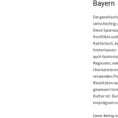
Bayern
Die gesellsch
vielschichtig
Diese Spannun
Konflikte und
Katholisch, b
hinterlassen. 
auch humorvol
Regionen, wie
thematisiere
verwenden Pol
Rivalitäten a
gewissen Ironi
Kultur ist. Du
einprägsam un