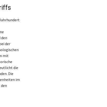
iffs
 Jahrhundert
ine
d den
bei der
ymologischen
em mit
torische
utlicht die
den. Die
genheiten im
n den