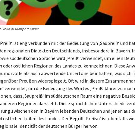
hivbild © Ruhrpott Kurier
‚Preiß‘ ist eng verbunden mit der Bedeutung von ‚Saupreiß‘ und ha
den regionalen Dialekten Deutschlands, insbesondere in Bayern. In
owie süddeutschen Sprache wird ‚Preiß‘ verwendet, um einen Deut
n oder östlichen Regionen des Landes zu kennzeichnen. Diese An
umorvolle als auch abwertende Untertöne beinhalten, was sich i
egenüber Preußen widerspiegelt. Oft wird in diesem Zusammenha
ße‘ verwendet, um die Bedeutung des Wortes ‚Preiß‘ klarer zu mache
tonen, dass ‚Saupreiß‘ im süddeutschen Raum eine negative Bezei
anderen Regionen darstellt. Diese sprachlichen Unterschiede ver
ierung zwischen den in Bayern lebenden Deutschen und jenen aus d
 östlichen Teilen des Landes. Der Begriff ‚Preißn‘ ist ebenfalls we
regionale Identität der deutschen Bürger hervor.