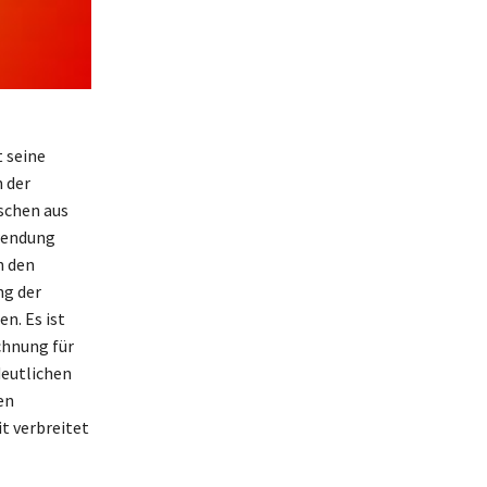
t seine
 der
schen aus
wendung
n den
ng der
n. Es ist
chnung für
deutlichen
en
it verbreitet