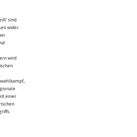
iß‘ sind
en wider.
her
und
ern wird
ischen
swahlkampf,
gionale
it einer
rischen
riffs