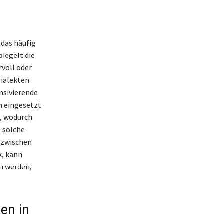
 das häufig
piegelt die
voll oder
Dialekten
nsivierende
n eingesetzt
n, wodurch
e solche
 zwischen
k, kann
en werden,
en in