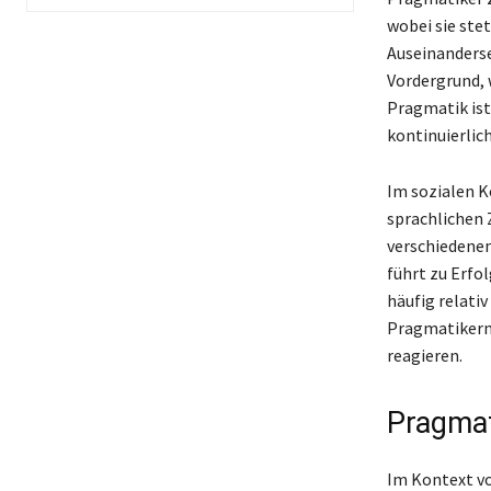
wobei sie ste
Auseinanderse
Vordergrund, 
Pragmatik ist 
kontinuierlic
Im sozialen K
sprachlichen 
verschiedenen
führt zu Erfo
häufig relativ
Pragmatikern 
reagieren.
Pragmat
Im Kontext vo