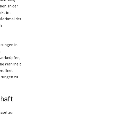
ben. In der
ekt im
 Merkmal der
h
utungen in
n
 verknüpfen,
die Wahrheit
eröffnet
erungen zu
haft
ssel zur