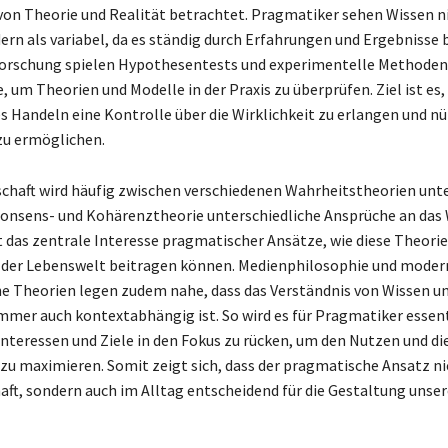
on Theorie und Realität betrachtet. Pragmatiker sehen Wissen ni
dern als variabel, da es ständig durch Erfahrungen und Ergebnisse 
 Forschung spielen Hypothesentests und experimentelle Methoden
, um Theorien und Modelle in der Praxis zu überprüfen. Ziel ist es,
 Handeln eine Kontrolle über die Wirklichkeit zu erlangen und nü
zu ermöglichen.
schaft wird häufig zwischen verschiedenen Wahrheitstheorien unt
onsens- und Kohärenztheorie unterschiedliche Ansprüche an das
bt das zentrale Interesse pragmatischer Ansätze, wie diese Theorie
 der Lebenswelt beitragen können. Medienphilosophie und moder
e Theorien legen zudem nahe, dass das Verständnis von Wissen u
immer auch kontextabhängig ist. So wird es für Pragmatiker essenti
Interessen und Ziele in den Fokus zu rücken, um den Nutzen und die
 zu maximieren. Somit zeigt sich, dass der pragmatische Ansatz ni
aft, sondern auch im Alltag entscheidend für die Gestaltung unser