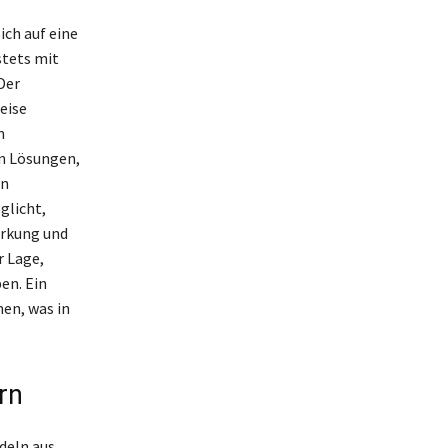
ich auf eine
stets mit
Der
eise
n
n Lösungen,
en
glicht,
irkung und
r Lage,
en. Ein
en, was in
rn
deln aus,