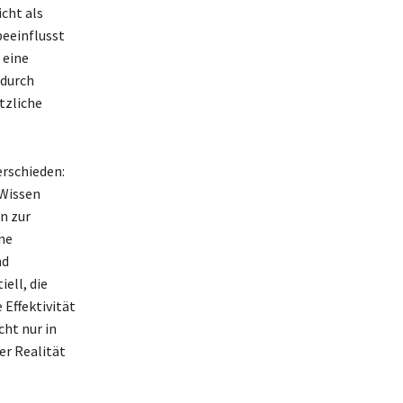
cht als
beeinflusst
 eine
 durch
tzliche
erschieden:
 Wissen
n zur
ne
nd
ell, die
 Effektivität
cht nur in
er Realität