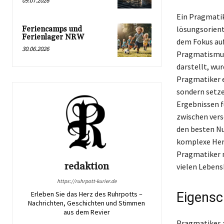
09.07.2026
Ein Pragmatik
lösungsorient
Feriencamps und
Ferienlager NRW
dem Fokus auf
30.06.2026
Pragmatismus,
darstellt, wu
Pragmatiker e
sondern setze
Ergebnissen f
zwischen ver
den besten Nu
komplexe Hera
Pragmatiker n
redaktion
vielen Lebens
https://ruhrpott-kurier.de
Eigensc
Erleben Sie das Herz des Ruhrpotts –
Nachrichten, Geschichten und Stimmen
aus dem Revier
Pragmatiker z