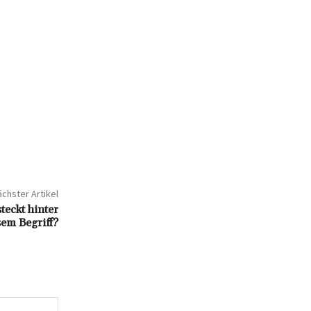
chster Artikel
eckt hinter
sem Begriff?