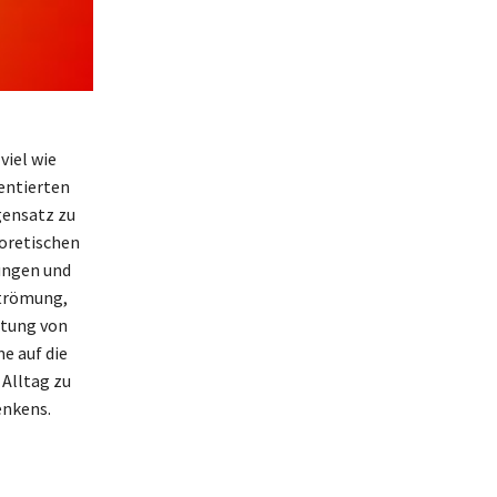
viel wie
entierten
gensatz zu
oretischen
ungen und
Strömung,
utung von
e auf die
 Alltag zu
enkens.