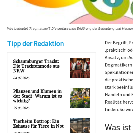
Was bedeutet 'Pragmatiker'? Die umfassende Erklärung der Bedeutung und Herkunft
Tipp der Redaktion
Der Begriff ‚
‚praktisch‘ o
Ansatz, um A
Schaumburger Tracht:
Dogmatikern u
Die Trachtenmode aus
NRW
Spekulationen
04.07.2026
die praktisch
stark beeinfl
Pflanzen und Blumen in
Handeln und E
der Stadt: Warum ist es
wichtig?
Realität herv
29.06.2026
finden. So wi
Tierheim Bottrop: Ein
Was ist
Zuhause für Tiere in Not