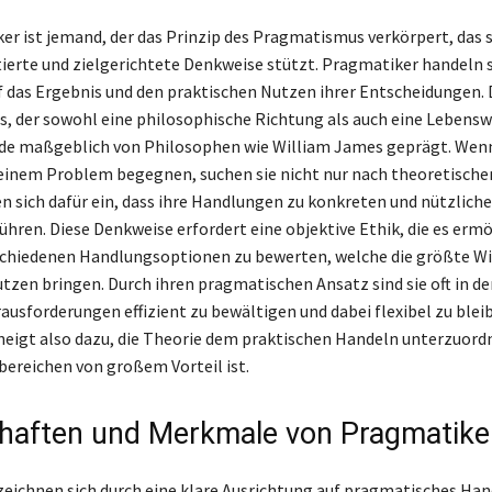
er ist jemand, der das Prinzip des Pragmatismus verkörpert, das s
ierte und zielgerichtete Denkweise stützt. Pragmatiker handeln 
 das Ergebnis und den praktischen Nutzen ihrer Entscheidungen. 
 der sowohl eine philosophische Richtung als auch eine Lebensw
rde maßgeblich von Philosophen wie William James geprägt. Wen
inem Problem begegnen, suchen sie nicht nur nach theoretische
n sich dafür ein, dass ihre Handlungen zu konkreten und nützlich
ühren. Diese Denkweise erfordert eine objektive Ethik, die es ermö
schiedenen Handlungsoptionen zu bewerten, welche die größte W
tzen bringen. Durch ihren pragmatischen Ansatz sind sie oft in de
usforderungen effizient zu bewältigen und dabei flexibel zu bleib
eigt also dazu, die Theorie dem praktischen Handeln unterzuordn
bereichen von großem Vorteil ist.
haften und Merkmale von Pragmatike
eichnen sich durch eine klare Ausrichtung auf pragmatisches Han