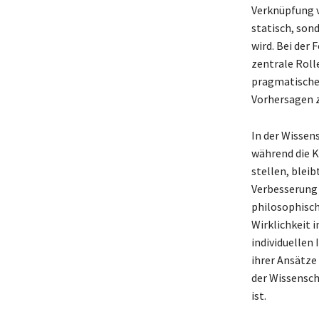
Verknüpfung v
statisch, son
wird. Bei der
zentrale Rolle
pragmatisches
Vorhersagen 
In der Wissen
während die K
stellen, blei
Verbesserung
philosophisch
Wirklichkeit 
individuellen 
ihrer Ansätze
der Wissensch
ist.