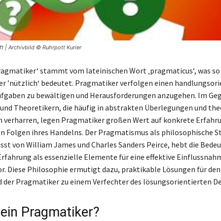
 | Archivbild © Ruhrpott Kurier
Pragmatiker‘ stammt vom lateinischen Wort ‚pragmaticus‘, was so 
der ’nützlich‘ bedeutet. Pragmatiker verfolgen einen handlungsori
ufgaben zu bewältigen und Herausforderungen anzugehen. Im Ge
nd Theoretikern, die häufig in abstrakten Überlegungen und the
 verharren, legen Pragmatiker großen Wert auf konkrete Erfahr
en Folgen ihres Handelns. Der Pragmatismus als philosophische 
usst von William James und Charles Sanders Peirce, hebt die Bede
rfahrung als essenzielle Elemente für eine effektive Einflussnahm
or. Diese Philosophie ermutigt dazu, praktikable Lösungen für den
rd der Pragmatiker zu einem Verfechter des lösungsorientierten D
 ein Pragmatiker?