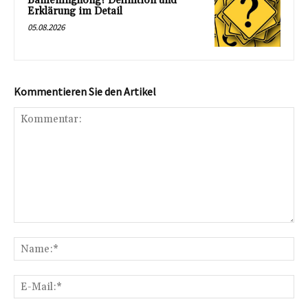
Bameninghong? Definition und
Erklärung im Detail
05.08.2026
Kommentieren Sie den Artikel
Kommentar:
Na
E-
Mai