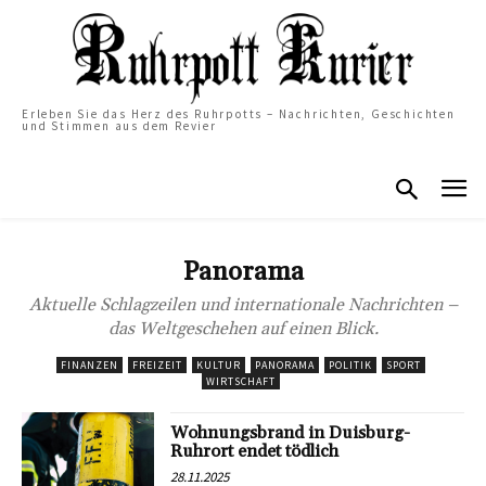
Erleben Sie das Herz des Ruhrpotts – Nachrichten, Geschichten
und Stimmen aus dem Revier
Panorama
Aktuelle Schlagzeilen und internationale Nachrichten –
das Weltgeschehen auf einen Blick.
FINANZEN
FREIZEIT
KULTUR
PANORAMA
POLITIK
SPORT
WIRTSCHAFT
Wohnungsbrand in Duisburg-
Ruhrort endet tödlich
28.11.2025