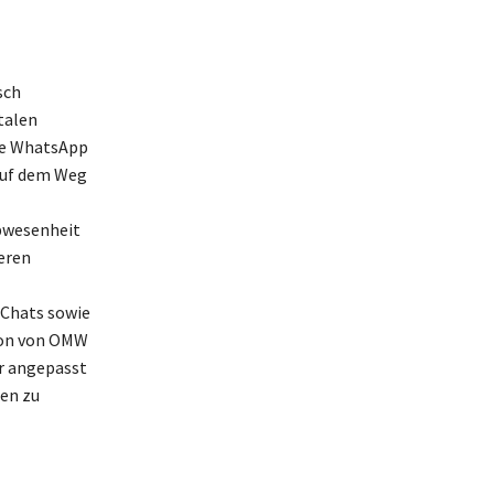
sch
talen
ie WhatsApp
 auf dem Weg
Abwesenheit
eren
 Chats sowie
tion von OMW
er angepasst
ien zu