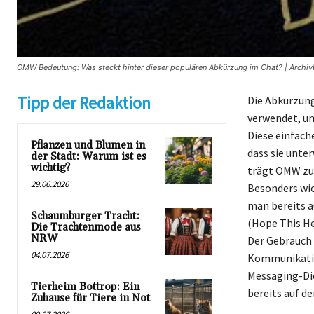
OMW Bedeutung: Was steckt hinter dieser populären Abkürzung im Chat? | Archivb
Tipp der Redaktion
Die Abkürzung
verwendet, um
Diese einfach
Pflanzen und Blumen in
dass sie unte
der Stadt: Warum ist es
wichtig?
trägt OMW zu 
29.06.2026
Besonders wic
man bereits a
Schaumburger Tracht:
(Hope This He
Die Trachtenmode aus
NRW
Der Gebrauch 
04.07.2026
Kommunikation
Messaging-Die
Tierheim Bottrop: Ein
bereits auf d
Zuhause für Tiere in Not