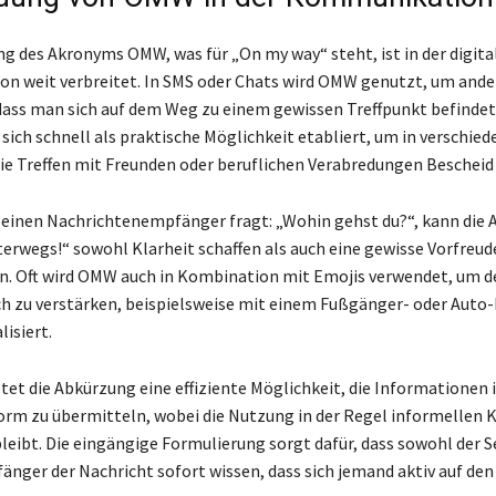
g des Akronyms OMW, was für „On my way“ steht, ist in der digita
n weit verbreitet. In SMS oder Chats wird OMW genutzt, um ande
dass man sich auf dem Weg zu einem gewissen Treffpunkt befindet.
sich schnell als praktische Möglichkeit etabliert, um in verschie
ie Treffen mit Freunden oder beruflichen Verabredungen Bescheid
inen Nachrichtenempfänger fragt: „Wohin gehst du?“, kann die 
erwegs!“ sowohl Klarheit schaffen als auch eine gewisse Vorfreud
n. Oft wird OMW auch in Kombination mit Emojis verwendet, um d
h zu verstärken, beispielsweise mit einem Fußgänger- oder Auto-
isiert.
tet die Abkürzung eine effiziente Möglichkeit, die Informationen i
m zu übermitteln, wobei die Nutzung in der Regel informellen 
leibt. Die eingängige Formulierung sorgt dafür, dass sowohl der S
änger der Nachricht sofort wissen, dass sich jemand aktiv auf de