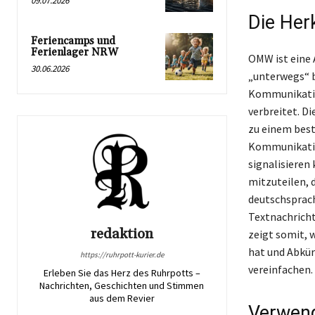
09.07.2026
Die Her
Feriencamps und
Ferienlager NRW
OMW ist eine 
30.06.2026
„unterwegs“ b
Kommunikation
verbreitet. D
zu einem besti
Kommunikation
signalisieren
mitzuteilen, d
deutschsprac
Textnachricht
redaktion
zeigt somit, 
hat und Abkür
https://ruhrpott-kurier.de
vereinfachen.
Erleben Sie das Herz des Ruhrpotts –
Nachrichten, Geschichten und Stimmen
aus dem Revier
Verwen