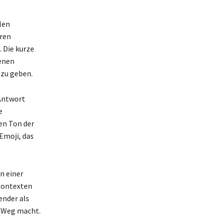
len
ren
 Die kurze
denen
 zu geben.
Antwort
e
en Ton der
Emoji, das
n einer
Kontexten
ender als
n Weg macht.