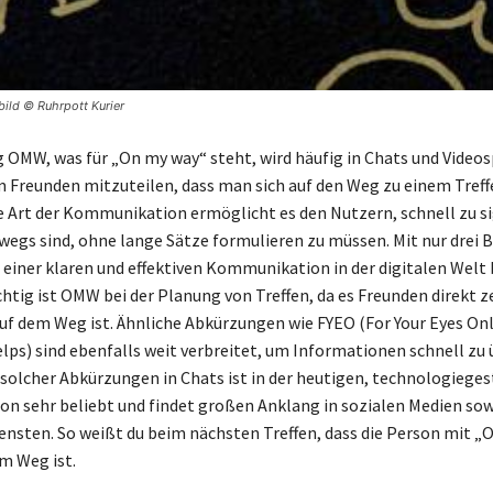
ild © Ruhrpott Kurier
 OMW, was für „On my way“ steht, wird häufig in Chats und Videos
 Freunden mitzuteilen, dass man sich auf den Weg zu einem Tref
e Art der Kommunikation ermöglicht es den Nutzern, schnell zu si
rwegs sind, ohne lange Sätze formulieren zu müssen. Mit nur drei
einer klaren und effektiven Kommunikation in der digitalen Welt b
htig ist OMW bei der Planung von Treffen, da es Freunden direkt ze
uf dem Weg ist. Ähnliche Abkürzungen wie FYEO (For Your Eyes On
lps) sind ebenfalls weit verbreitet, um Informationen schnell zu
solcher Abkürzungen in Chats ist in der heutigen, technologiege
 sehr beliebt und findet großen Anklang in sozialen Medien sow
nsten. So weißt du beim nächsten Treffen, dass die Person mit 
em Weg ist.