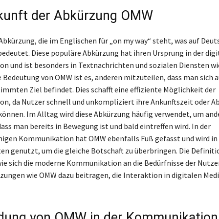
kunft der Abkürzung OMW
Abkürzung, die im Englischen für „on my way“ steht, was auf Deut
edeutet. Diese populäre Abkürzung hat ihren Ursprung in der digi
 und ist besonders in Textnachrichten und sozialen Diensten w
ie Bedeutung von OMW ist es, anderen mitzuteilen, dass man sich
mmten Ziel befindet. Dies schafft eine effiziente Möglichkeit der
, da Nutzer schnell und unkompliziert ihre Ankunftszeit oder 
 können. Im Alltag wird diese Abkürzung häufig verwendet, um and
ass man bereits in Bewegung ist und bald eintreffen wird. In der
higen Kommunikation hat OMW ebenfalls Fuß gefasst und wird in
en genutzt, um die gleiche Botschaft zu überbringen. Die Defini
wie sich die moderne Kommunikation an die Bedürfnisse der Nutz
zungen wie OMW dazu beitragen, die Interaktion in digitalen Med
dung von OMW in der Kommunikation