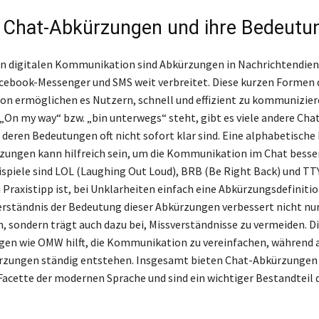
 Chat-Abkürzungen und ihre Bedeutu
en digitalen Kommunikation sind Abkürzungen in Nachrichtendien
ebook-Messenger und SMS weit verbreitet. Diese kurzen Formen 
n ermöglichen es Nutzern, schnell und effizient zu kommunizier
„On my way“ bzw. „bin unterwegs“ steht, gibt es viele andere Cha
deren Bedeutungen oft nicht sofort klar sind. Eine alphabetische 
zungen kann hilfreich sein, um die Kommunikation im Chat besse
ispiele sind LOL (Laughing Out Loud), BRB (Be Right Back) und TT
n Praxistipp ist, bei Unklarheiten einfach eine Abkürzungsdefinitio
erständnis der Bedeutung dieser Abkürzungen verbessert nicht nur
, sondern trägt auch dazu bei, Missverständnisse zu vermeiden. D
en wie OMW hilft, die Kommunikation zu vereinfachen, während 
ürzungen ständig entstehen. Insgesamt bieten Chat-Abkürzungen
Facette der modernen Sprache und sind ein wichtiger Bestandteil d