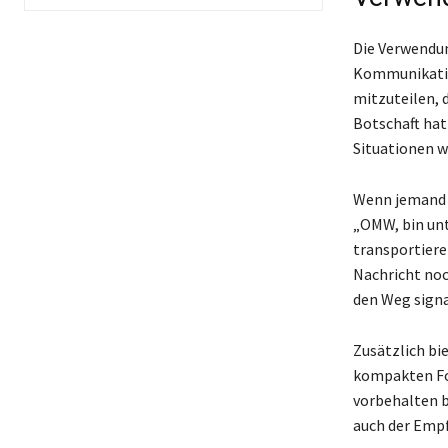
Die Verwendun
Kommunikatio
mitzuteilen, 
Botschaft hat 
Situationen w
Wenn jemand e
„OMW, bin unt
transportiere
Nachricht noc
den Weg signal
Zusätzlich bie
kompakten For
vorbehalten b
auch der Empf