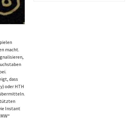
pielen
fen macht.
gnalisieren,
 Buchstaben
ei.
igt, dass
ly) oder HTH
 übermitteln.
stützten
ie Instant
„OMW“