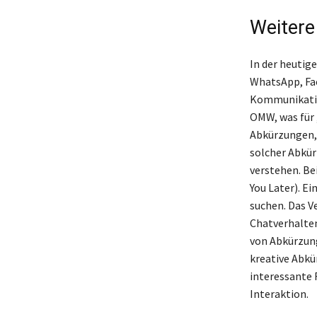
Weitere
In der heutig
WhatsApp, Fac
Kommunikatio
OMW, was für 
Abkürzungen, 
solcher Abkür
verstehen. Be
You Later). Ei
suchen. Das V
Chatverhalten
von Abkürzung
kreative Abk
interessante 
Interaktion.