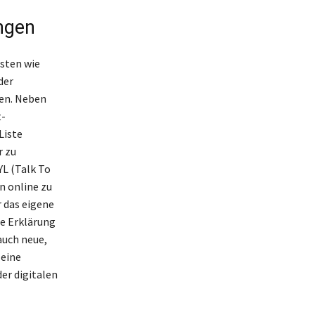
ngen
sten wie
der
en. Neben
t-
Liste
r zu
YL (Talk To
n online zu
 das eigene
ie Erklärung
auch neue,
 eine
er digitalen