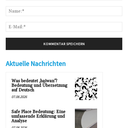
Kommentar:
Na
E-
Mai
Aktuelle Nachrichten
Was bedeutet ‚haiwan‘?
Bedeutung und Übersetzung
auf Deutsch
07.08.2026
Safe Place Bedeutung: Eine
umfassende Erklärung und
Analyse
07.08.2026