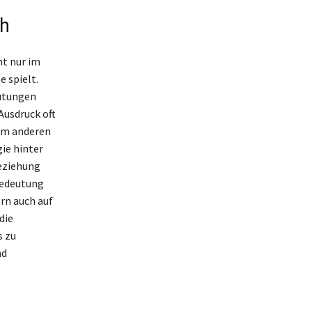
ch
ht nur im
 spielt.
eutungen
Ausdruck oft
nem anderen
ie hinter
Beziehung
Bedeutung
ern auch auf
die
s zu
nd