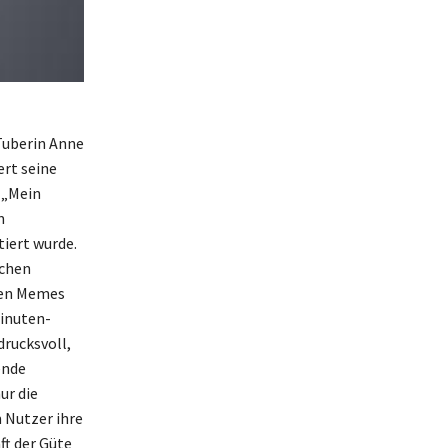
Tuberin Anne
ert seine
 „Mein
m
iert wurde.
ichen
elen Memes
Minuten-
drucksvoll,
ende
ur die
 Nutzer ihre
ft der Güte