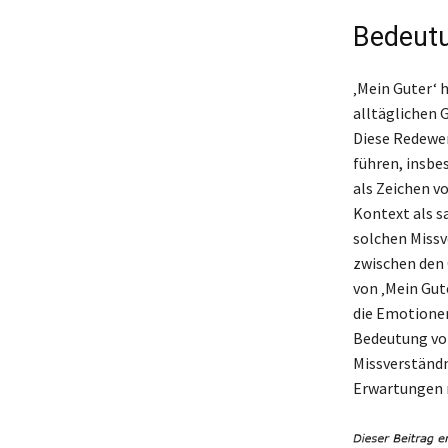
Bedeutu
‚Mein Guter‘ h
alltäglichen 
Diese Redewen
führen, insbe
als Zeichen v
Kontext als s
solchen Missv
zwischen den 
von ‚Mein Gute
die Emotionen
Bedeutung von
Missverständn
Erwartungen n