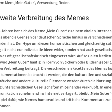
em Mem ‚Mein Guter‘, Verwendung finden.
tweite Verbreitung des Memes
n Jahren hat sich das Meme ‚Mein Guter‘ zu einem viralen Inter
as über die Grenzen der deutschen Sprache hinaus in verschiedene
den hat. Der Hype um diesen humoristischen und gleichzeitig sat
elt nicht nur individuelle Ideen wider, sondern hat auch gesellsch
 es oft gesellschaftskritisch eingesetzt wird. Auf sozialen Medien 
ird ‚Mein Guter‘ häufig in Form von Stickern oder Bildern geteilt
en Verbreitung beiträgt. Die verschiedenen Facetten des Memes k
kumentationen betrachtet werden, die den kulturellen und sozia
räuche und andere kulturelle Elemente werden durch die Nutzung 
 unterschiedlichen Gesellschaften miteinander verknüpft. In einer 
unikation zunehmend ins Internet verlagert, bleibt ‚Mein Guter‘ 
spiel dafür, wie Memes humorvolle und kritische Kommentare zur
können.