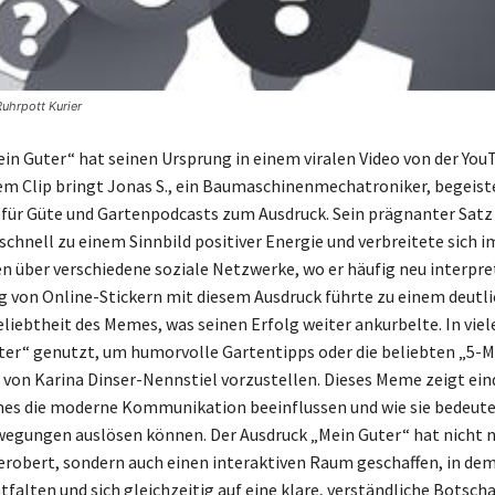
Ruhrpott Kurier
n Guter“ hat seinen Ursprung in einem viralen Video von der You
esem Clip bringt Jonas S., ein Baumaschinenmechatroniker, begeist
für Güte und Gartenpodcasts zum Ausdruck. Sein prägnanter Satz
schnell zu einem Sinnbild positiver Energie und verbreitete sich i
über verschiedene soziale Netzwerke, wo er häufig neu interpret
g von Online-Stickern mit diesem Ausdruck führte zu einem deutl
eliebtheit des Memes, was seinen Erfolg weiter ankurbelte. In vi
ter“ genutzt, um humorvolle Gartentipps oder die beliebten „5-
von Karina Dinser-Nennstiel vorzustellen. Dieses Meme zeigt ein
mes die moderne Kommunikation beeinflussen und wie sie bedeut
wegungen auslösen können. Der Ausdruck „Mein Guter“ hat nicht n
 erobert, sondern auch einen interaktiven Raum geschaffen, in dem
tfalten und sich gleichzeitig auf eine klare, verständliche Botscha