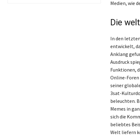
Medien, wie d
Die wel
In den letzte
entwickelt, d
Anklang gefun
Ausdruck spieg
Funktionen, da
Online-Foren w
seiner global
3sat-Kulturdo
beleuchten. B
Memes in ganz
sich die Komm
beliebtes Bei
Welt liefern 