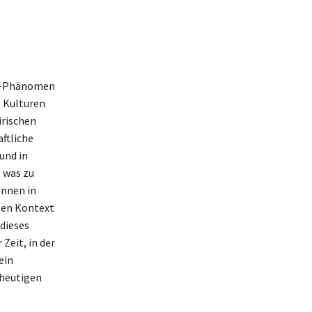
net-Phänomen
n Kulturen
irischen
aftliche
und in
, was zu
önnen in
len Kontext
dieses
Zeit, in der
ein
 heutigen