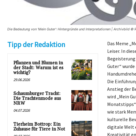
Die Bedeutung von 'Mein Guter': Hintergründe und Interpretationen | Archivbild © 
Tipp der Redaktion
Das Meme „Mei
Leiser. In di
Begeisterung 
Pflanzen und Blumen in
Guter“ wurde 
der Stadt: Warum ist es
wichtig?
Handumdrehen 
29.06.2026
Die Einführun
Anstieg der B
Schaumburger Tracht:
wird „Mein Gu
Die Trachtenmode aus
NRW
Monatstipps“ 
04.07.2026
wie stark Me
kulturelle Be
Tierheim Bottrop: Ein
digitale Welt
Zuhause für Tiere in Not
Kreativität en