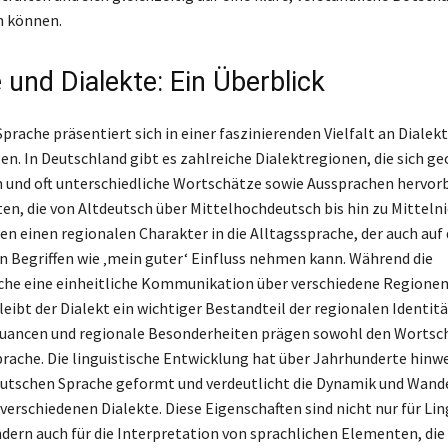
n können.
 und Dialekte: Ein Überblick
prache präsentiert sich in einer faszinierenden Vielfalt an Dialek
en. In Deutschland gibt es zahlreiche Dialektregionen, die sich ge
 und oft unterschiedliche Wortschätze sowie Aussprachen hervor
en, die von Altdeutsch über Mittelhochdeutsch bis hin zu Mitteln
en einen regionalen Charakter in die Alltagssprache, der auch auf 
 Begriffen wie ‚mein guter‘ Einfluss nehmen kann. Während die
che eine einheitliche Kommunikation über verschiedene Regione
eibt der Dialekt ein wichtiger Bestandteil der regionalen Identitä
uancen und regionale Besonderheiten prägen sowohl den Wortsch
prache. Die linguistische Entwicklung hat über Jahrhunderte hinwe
deutschen Sprache geformt und verdeutlicht die Dynamik und Wand
 verschiedenen Dialekte. Diese Eigenschaften sind nicht nur für Li
ndern auch für die Interpretation von sprachlichen Elementen, die 