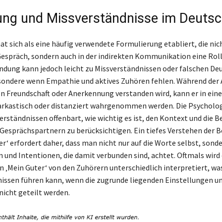
ng und Missverständnisse im Deuts
at sich als eine häufig verwendete Formulierung etabliert, die nic
Gespräch, sondern auch in der indirekten Kommunikation eine Rolle
dung kann jedoch leicht zu Missverständnissen oder falschen D
sondere wenn Empathie und aktives Zuhören fehlen. Während der 
on Freundschaft oder Anerkennung verstanden wird, kann er in ei
arkastisch oder distanziert wahrgenommen werden. Die Psycholog
erständnissen offenbart, wie wichtig es ist, den Kontext und die 
Gesprächspartnern zu berücksichtigen. Ein tiefes Verstehen der 
r‘ erfordert daher, dass man nicht nur auf die Worte selbst, sond
 und Intentionen, die damit verbunden sind, achtet. Oftmals wird 
 ‚Mein Guter‘ von den Zuhörern unterschiedlich interpretiert, wa
issen führen kann, wenn die zugrunde liegenden Einstellungen u
icht geteilt werden.