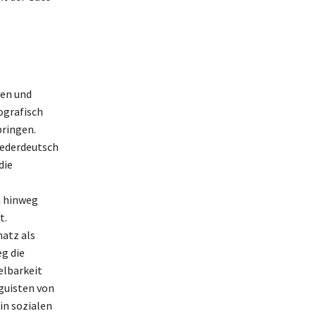
ten und
ografisch
bringen.
iederdeutsch
die
n hinweg
t.
atz als
g die
elbarkeit
nguisten von
in sozialen