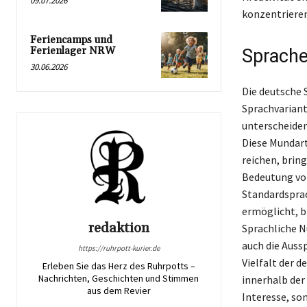
09.07.2026
konzentriere
Feriencamps und
Ferienlager NRW
Sprache
30.06.2026
Die deutsche S
Sprachvariant
unterscheiden
Diese Mundart
reichen, bring
Bedeutung von
Standardspra
ermöglicht, bl
redaktion
Sprachliche N
auch die Auss
https://ruhrpott-kurier.de
Vielfalt der 
Erleben Sie das Herz des Ruhrpotts –
Nachrichten, Geschichten und Stimmen
innerhalb der
aus dem Revier
Interesse, so