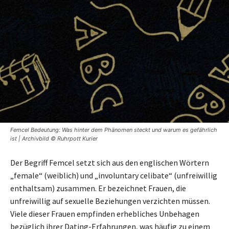
Femcel Bedeutung: Was hinter dem Phänomen steckt und warum es gefährlich
ist | Archivbild © Ruhrpott Kurier
Der Begriff Femcel setzt sich aus den englischen Wörtern
„female“ (weiblich) und „involuntary celibate“ (unfreiwillig
enthaltsam) zusammen. Er bezeichnet Frauen, die
unfreiwillig auf sexuelle Beziehungen verzichten müssen.
Viele dieser Frauen empfinden erhebliches Unbehagen
bezüglich ihrer Dating-Erfahrungen, was häufig zu einem