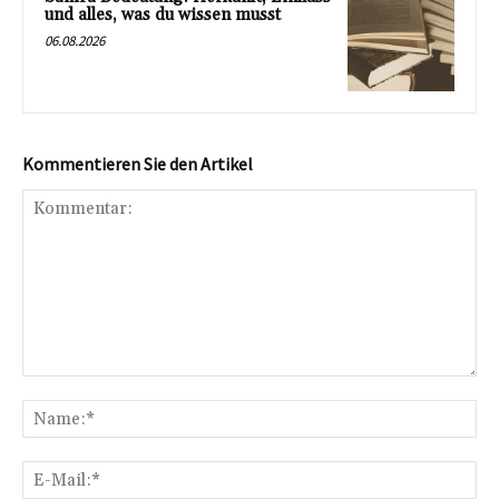
und alles, was du wissen musst
06.08.2026
Kommentieren Sie den Artikel
Kommentar:
Na
E-
Mai