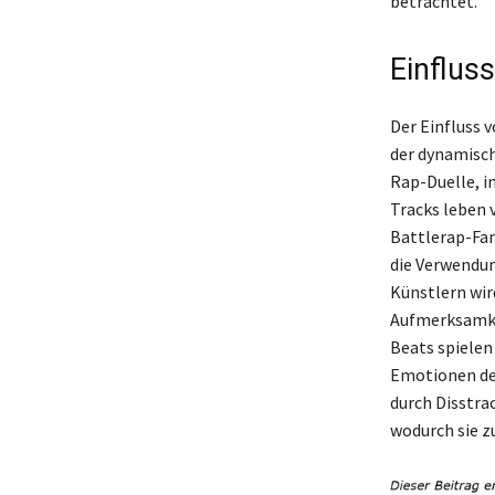
betrachtet.
Einfluss
Der Einfluss v
der dynamisch
Rap-Duelle, in
Tracks leben 
Battlerap-Fan
die Verwendun
Künstlern wir
Aufmerksamkei
Beats spielen 
Emotionen der
durch Disstra
wodurch sie z