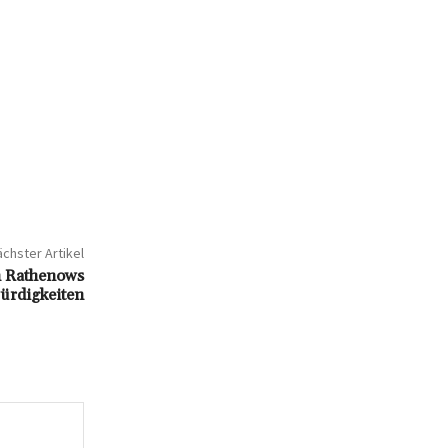
chster Artikel
h Rathenows
ürdigkeiten