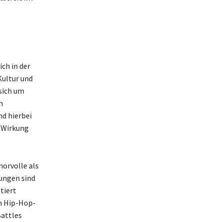
ch in der
Kultur und
sich um
n
nd hierbei
e Wirkung
morvolle als
ungen sind
tiert
en Hip-Hop-
Battles