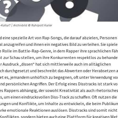
Kultur? | Archivbild © Ruhrpott Kurier
nd eine spezielle Art von Rap-Songs, die darauf abzielen, Personen
 anzugreifen und ihnen ein negatives Bild zu verleihen. Sie spiele
 Rolle im Battle-Rap-Genre, in dem Rapper ihre sprachlichen Fäh
ät zur Schau stellen, um ihre Konkurrenten respektlos zu behande
r Ausdruck „dissen“ hat sich mittlerweile auch im alltäglichen
h durchgesetzt und beschreibt das Abwerten oder Herabsetzen a
t es, jemandem unhöflich zu begegnen, oft unter Verwendung vo
d persönlichen Angriffen. Der Erfolg eines Disstracks ist stark v
es Rappers abhängig, der sowohl Kreativität als auch rhetorische
, um einen eindrucksvollen Diss-Track zu schaffen. Oft nutzen die
ungen und Konflikte, um Inhalte zu entwickeln, die beim Publik
arke emotionale Reaktionen auslösen. Disstracks sind somit nicht
Konflikten, sondern bieten auch eine Plattform für kreativen Wet