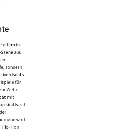
m
hte
r allem in
-Szene aus
inen
ffe, sondern
nsiven Beats
spiele für
 zur Wehr
ität mit
p sind Farid
der
änomene wird
es Hip-Hop