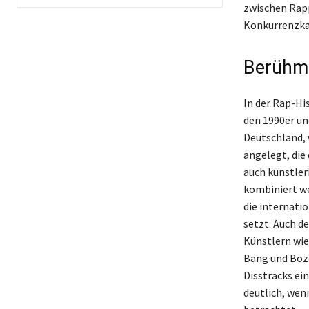
zwischen Rapp
Konkurrenzka
Berühmt
In der Rap-His
den 1990er un
Deutschland, 
angelegt, die 
auch künstler
kombiniert we
die internati
setzt. Auch de
Künstlern wie
Bang und Böze
Disstracks ei
deutlich, wen