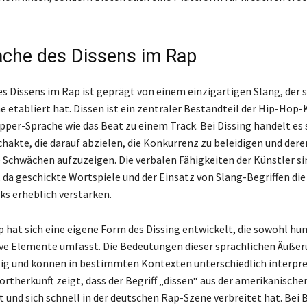
ache des Dissens im Rap
s Dissens im Rap ist geprägt von einem einzigartigen Slang, der si
 etabliert hat. Dissen ist ein zentraler Bestandteil der Hip-Hop-
pper-Sprache wie das Beat zu einem Track. Bei Dissing handelt es 
chakte, die darauf abzielen, die Konkurrenz zu beleidigen und dere
 Schwächen aufzuzeigen. Die verbalen Fähigkeiten der Künstler si
 da geschickte Wortspiele und der Einsatz von Slang-Begriffen di
ks erheblich verstärken.
 hat sich eine eigene Form des Dissing entwickelt, die sowohl hu
ve Elemente umfasst. Die Bedeutungen dieser sprachlichen Äußer
htig und können in bestimmten Kontexten unterschiedlich interpre
ortherkunft zeigt, dass der Begriff „dissen“ aus der amerikanisch
und sich schnell in der deutschen Rap-Szene verbreitet hat. Bei 