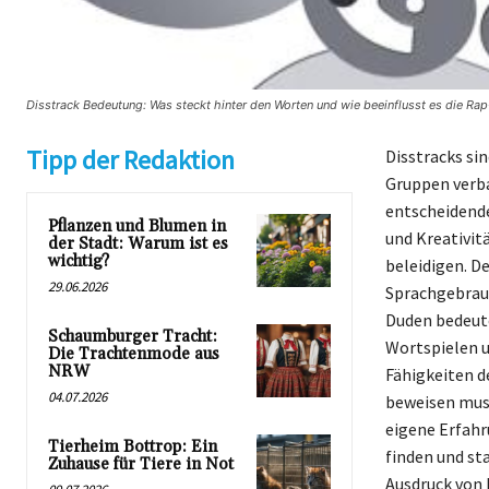
Disstrack Bedeutung: Was steckt hinter den Worten und wie beeinflusst es die Rap-
Tipp der Redaktion
Disstracks si
Gruppen verbal
entscheidende
Pflanzen und Blumen in
und Kreativit
der Stadt: Warum ist es
wichtig?
beleidigen. De
29.06.2026
Sprachgebrauc
Duden bedeute
Schaumburger Tracht:
Wortspielen un
Die Trachtenmode aus
NRW
Fähigkeiten d
04.07.2026
beweisen muss
eigene Erfahr
Tierheim Bottrop: Ein
finden und st
Zuhause für Tiere in Not
Ausdruck von 