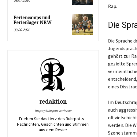
09.07.2026
Rap.
Feriencamps und
Ferienlager NRW
Die Spr
30.06.2026
Die Sprache de
Jugendsprache
gehört zur Ra
gezielte Spre
vermeintliche
entscheidend,
eines Disstrac
redaktion
Im Deutschrap
auch aggressi
https://ruhrpott-kurier.de
oft vielschic
Erleben Sie das Herz des Ruhrpotts –
Nachrichten, Geschichten und Stimmen
werden. Die W
aus dem Revier
Szene stammt 