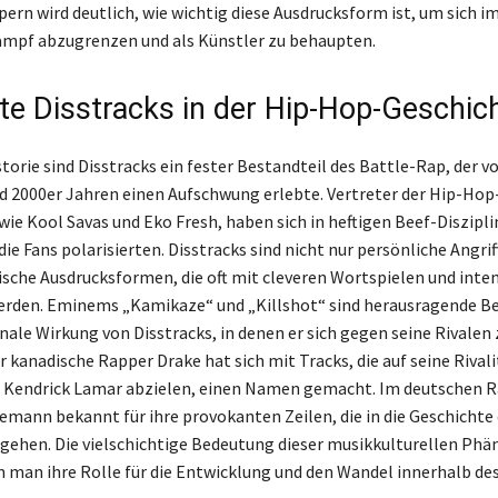
ern wird deutlich, wie wichtig diese Ausdrucksform ist, um sich i
mpf abzugrenzen und als Künstler zu behaupten.
e Disstracks in der Hip-Hop-Geschic
torie sind Disstracks ein fester Bestandteil des Battle-Rap, der vo
d 2000er Jahren einen Aufschwung erlebte. Vertreter der Hip-Hop
wie Kool Savas und Eko Fresh, haben sich in heftigen Beef-Diszipl
die Fans polarisierten. Disstracks sind nicht nur persönliche Angri
ische Ausdrucksformen, die oft mit cleveren Wortspielen und inte
rden. Eminems „Kamikaze“ und „Killshot“ sind herausragende Bei
onale Wirkung von Disstracks, in denen er sich gegen seine Rivalen
r kanadische Rapper Drake hat sich mit Tracks, die auf seine Rival
 Kendrick Lamar abzielen, einen Namen gemacht. Im deutschen Ra
mann bekannt für ihre provokanten Zeilen, die in die Geschichte 
ngehen. Die vielschichtige Bedeutung dieser musikkulturellen Ph
n man ihre Rolle für die Entwicklung und den Wandel innerhalb d