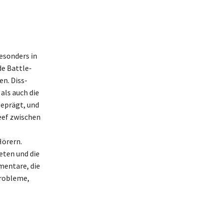
besonders in
de Battle-
en. Diss-
als auch die
eprägt, und
eef zwischen
Hörern.
ieten und die
mentare, die
Probleme,