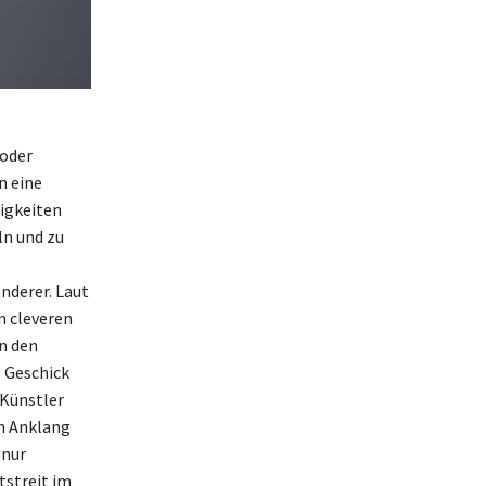
 oder
n eine
igkeiten
ln und zu
nderer. Laut
n cleveren
on den
s Geschick
 Künstler
um Anklang
 nur
tstreit im