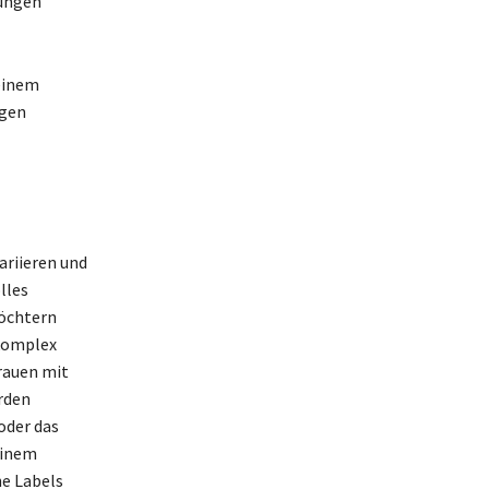
hungen
 einem
ngen
ariieren und
lles
Töchtern
rkomplex
rauen mit
erden
oder das
einem
he Labels