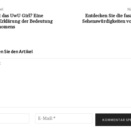
el
Nä
 das UwU Girl? Eine
Entdecken Sie die fa
Erklärung der Bedeutung
Sehenswürdigkeiten vo
nomens
 Sie den Artikel
Name:*
E-
Mail:*