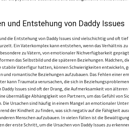
n und Entstehung von Daddy Issues
nd die Entstehung von Daddy Issues sind vielschichtig und oft tief 
urzelt. Ein Vaterkomplex kann entstehen, wenn das Verhältnis zu
nsbesondere zu Vätern, von emotionaler Nichverfügbarkeit geprägt 
ormen das Selbstbild und die späteren Beziehungen. Mädchen, die 
e stabile Vaterfigur hatten, können Schwierigkeiten entwickeln, 
en und romantische Beziehungen aufzubauen. Das Fehlen einer e
ter kann Traumata verursachen, die sich in Beziehungsproblemen
 Daddy Issues sind oft der Drang, die Aufmerksamkeit von ältere
ine übermäßige Abhängigkeit von Partnern, um das Gefühl von Sic
 Die Ursachen sind häufig in einem Mangel an emotionaler Unte
end der Kindheit zu finden, was sich negativ auf die Fähigkeit aus
anderen Menschen aufzubauen. In vielen Fällen ist die Bewältigung
en der erste Schritt, um die Ursachen von Daddy Issues zu erkenne