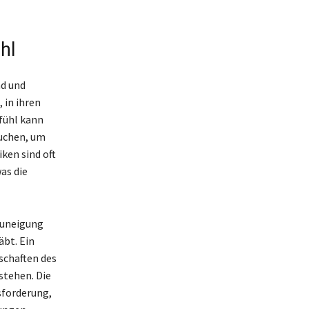
hl
nd und
 in ihren
fühl kann
suchen, um
ken sind oft
as die
Zuneigung
äbt. Ein
schaften des
stehen. Die
sforderung,