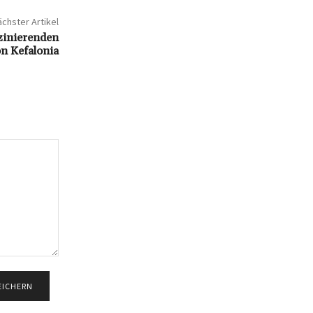
chster Artikel
szinierenden
n Kefalonia