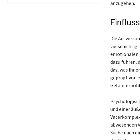
anzugehen.
Einflus
Die Auswirkun
vielschichtig.
emotionalen B
dazu führen, 
das, was ihne
geprägt von e
Gefahr erhöht
Psychologisch
und einer äuß
Vaterkomplex 
abwesenden Va
Suche nach ei