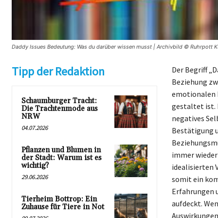
Daddy Issues Bedeutung: Was du darüber wissen musst | Archivbild © Ruhrpott K
Tipp der Redaktion
Der Begriff „
Beziehung zwi
emotionalen 
Schaumburger Tracht:
gestaltet ist
Die Trachtenmode aus
NRW
negatives Sel
04.07.2026
Bestätigung u
Beziehungsmus
Pflanzen und Blumen in
immer wieder 
der Stadt: Warum ist es
wichtig?
idealisierten 
29.06.2026
somit ein ko
Erfahrungen u
Tierheim Bottrop: Ein
aufdeckt. Wen
Zuhause für Tiere in Not
Auswirkungen 