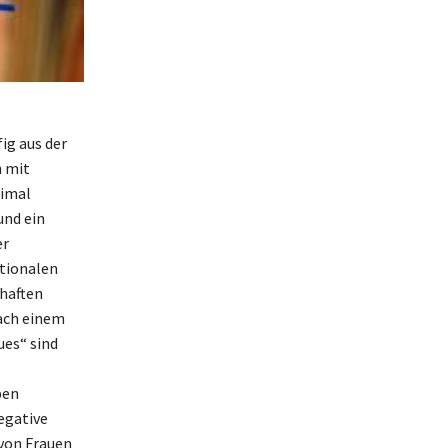
ig aus der
h mit
timal
und ein
er
otionalen
haften
ach einem
ues“ sind
ben
egative
von Frauen