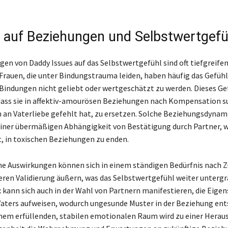
s auf Beziehungen und Selbstwertgefü
gen von Daddy Issues auf das Selbstwertgefühl sind oft tiefgreife
 Frauen, die unter Bindungstrauma leiden, haben häufig das Gefühl,
indungen nicht geliebt oder wertgeschätzt zu werden. Dieses Ge
dass sie in affektiv-amourösen Beziehungen nach Kompensation 
n an Vaterliebe gefehlt hat, zu ersetzen. Solche Beziehungsdynami
iner übermäßigen Abhängigkeit von Bestätigung durch Partner, w
, in toxischen Beziehungen zu enden.
e Auswirkungen können sich in einem ständigen Bedürfnis nach 
eren Validierung äußern, was das Selbstwertgefühl weiter untergr
kann sich auch in der Wahl von Partnern manifestieren, die Eigen
ters aufweisen, wodurch ungesunde Muster in der Beziehung ent
nem erfüllenden, stabilen emotionalen Raum wird zu einer Herau