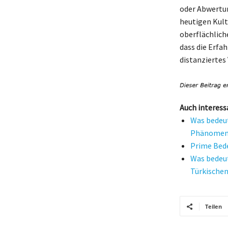
oder Abwertun
heutigen Kult
oberflächlich
dass die Erfah
distanziertes
Auch interess
Was bedeut
Phänomen
Prime Bede
Was bedeut
Türkische
Teilen