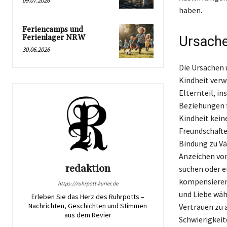
09.07.2026
haben.
Feriencamps und
Ferienlager NRW
Ursache
30.06.2026
Die Ursachen u
Kindheit verw
Elternteil, i
Beziehungen f
Kindheit kein
Freundschaft
Bindung zu Vä
Anzeichen von
redaktion
suchen oder e
kompensieren.
https://ruhrpott-kurier.de
und Liebe währ
Erleben Sie das Herz des Ruhrpotts –
Nachrichten, Geschichten und Stimmen
Vertrauen zu 
aus dem Revier
Schwierigkeit