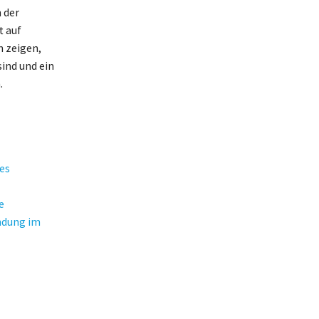
 der
t auf
n zeigen,
sind und ein
.
es
e
ndung im