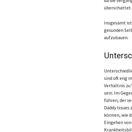
da die Verga
überschattet.
Insgesamt ist
gesunden Sel
aufzubauen.
Untersc
Unterschiedli
sind oft eng 
Verhältnis zu
sein. Im Gege
führen, der v
Daddy Issues 
können, wie d
Eingehen von 
Krankheitsbil