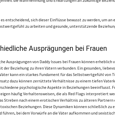
ngenheit die Wahrnehmung und Erwartungen an zukünftige Bezie
 es entscheidend, sich dieser Einflüsse bewusst zu werden, um an
bstwertgefühl zu arbeiten und gesunde, unterstützende Beziehu
hiedliche Ausprägungen bei Frauen
che Ausprägungen von Daddy Issues bei Frauen können erheblich v
mit der Beziehung zu ihren Vätern verbunden. Ein gesunden, liebevo
 Väter kann ein starkes Fundament für das Selbstwertgefühl von 
nsatz dazu können zerrüttete Verhältnisse zu einem tiefen Vate
erschiedene psychologische Aspekte in Beziehungen beeinflusst. F
zeigen häufig Verhaltensweisen, die als Red Flags interpretiert w
as Streben nach einem erotischen Verhältnis zu älteren Partnern 
toxischen Beziehungen. Diese Dynamiken können schließlich zu 
d führen, bei dem Vorwürfe an die Väter aufkommen und sexistisc