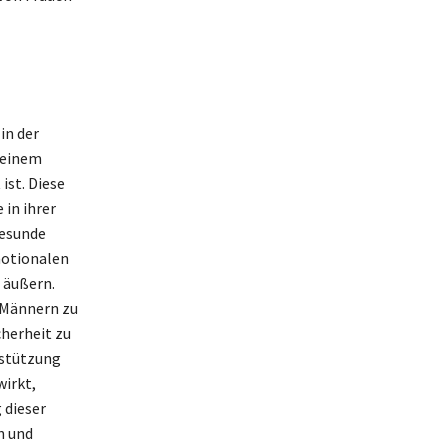
in der
 einem
ist. Diese
in ihrer
gesunde
motionalen
 äußern.
n Männern zu
herheit zu
rstützung
wirkt,
 dieser
n und