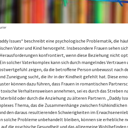
urier
Daddy Issues“ beschreibt eine psychologische Problematik, die häuf
schen Vater und Kind hervorgeht. Insbesondere Frauen sehen sic
Herausforderungen konfrontiert, wenn diese Beziehung nicht op
. Ein solcher Vaterkomplex kann sich durch mangelndes Vertrauen 
bstwertgefühl zeigen, da die betroffene Person unbewusst nach d
nd Zuneigung sucht, die ihr in der Kindheit gefehlt hat. Diese em
ter können dazu führen, dass Frauen in romantischen Partnersc
toxische Verhaltensweisen annehmen, sei es durch das Streben n
Vaterbild oder durch die Anziehung zu älteren Partnern. „Daddy Iss
mplexes Thema, das die Zusammenhänge zwischen frühkindlichen
nd den daraus resultierenden Schwierigkeiten im Erwachsenenle
n solche Probleme unbehandelt bleiben, können sie erhebliche n
auf die psychische Gesundheit und das allgemeine Wohlbefinden 