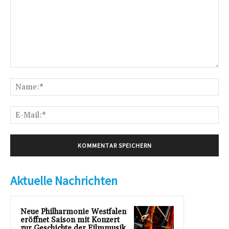
Kommentar:
Na
E-
Mai
Aktuelle Nachrichten
Neue Philharmonie Westfalen
eröffnet Saison mit Konzert
zur Geschichte der Filmmusik