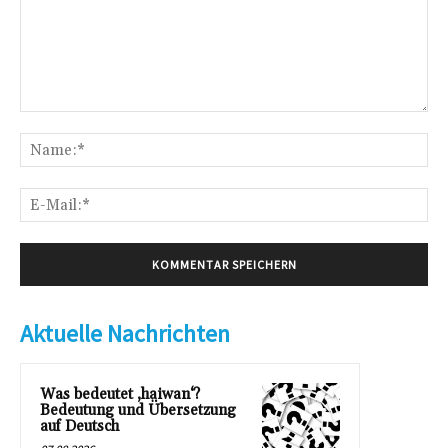
Kommentar:
Na
E-
Mai
Aktuelle Nachrichten
Was bedeutet ‚haiwan‘?
Bedeutung und Übersetzung
auf Deutsch