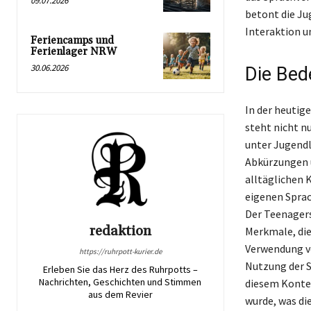
09.07.2026
betont die Ju
Interaktion u
Feriencamps und
Ferienlager NRW
30.06.2026
Die Bed
In der heutig
steht nicht n
unter Jugendl
Abkürzungen un
alltäglichen K
eigenen Sprac
Der Teenagers
redaktion
Merkmale, die
Verwendung vo
https://ruhrpott-kurier.de
Nutzung der S
Erleben Sie das Herz des Ruhrpotts –
Nachrichten, Geschichten und Stimmen
diesem Kontex
aus dem Revier
wurde, was di