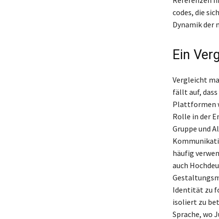
codes, die si
Dynamik der 
Ein Ver
Vergleicht ma
fällt auf, da
Plattformen w
Rolle in der 
Gruppe und Al
Kommunikation
häufig verwen
auch Hochdeut
Gestaltungsm
Identität zu 
isoliert zu b
Sprache, wo J