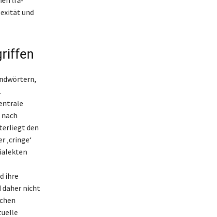
exität und
riffen
endwörtern,
.
entrale
e nach
terliegt den
r ‚cringe‘
ialekten
d ihre
 daher nicht
schen
tuelle