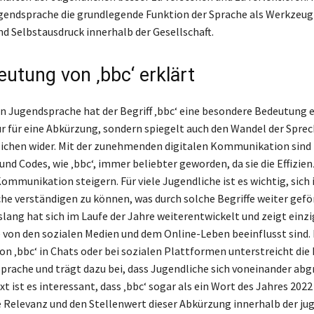
gendsprache die grundlegende Funktion der Sprache als Werkzeug
nd Selbstausdruck innerhalb der Gesellschaft.
eutung von ‚bbc‘ erklärt
en Jugendsprache hat der Begriff ‚bbc‘ eine besondere Bedeutung e
ur für eine Abkürzung, sondern spiegelt auch den Wandel der Spre
ichen wider. Mit der zunehmenden digitalen Kommunikation sind
d Codes, wie ‚bbc‘, immer beliebter geworden, da sie die Effizienz
ommunikation steigern. Für viele Jugendliche ist es wichtig, sich i
he verständigen zu können, was durch solche Begriffe weiter geför
lang hat sich im Laufe der Jahre weiterentwickelt und zeigt einzi
 von den sozialen Medien und dem Online-Leben beeinflusst sind. 
n ‚bbc‘ in Chats oder bei sozialen Plattformen unterstreicht die 
prache und trägt dazu bei, dass Jugendliche sich voneinander abg
t ist es interessant, dass ‚bbc‘ sogar als ein Wort des Jahres 20
e Relevanz und den Stellenwert dieser Abkürzung innerhalb der ju