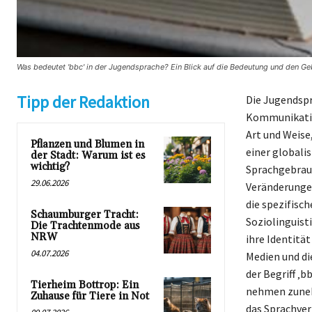
Was bedeutet 'bbc' in der Jugendsprache? Ein Blick auf die Bedeutung und den Ge
Tipp der Redaktion
Die Jugendspr
Kommunikation
Art und Weise
Pflanzen und Blumen in
einer globali
der Stadt: Warum ist es
wichtig?
Sprachgebrauc
29.06.2026
Veränderungen
die spezifisc
Schaumburger Tracht:
Soziolinguist
Die Trachtenmode aus
NRW
ihre Identitä
04.07.2026
Medien und die
der Begriff ‚
Tierheim Bottrop: Ein
nehmen zunehm
Zuhause für Tiere in Not
das Sprachver