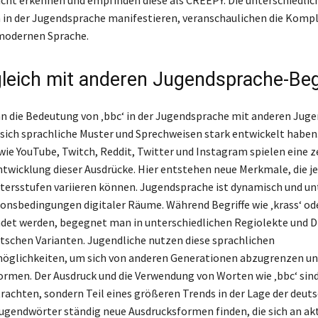
ch in der Jugendsprache manifestieren, veranschaulichen die Kompl
modernen Sprache.
gleich mit anderen Jugendsprache-Beg
n die Bedeutung von ‚bbc‘ in der Jugendsprache mit anderen Jug
ss sich sprachliche Muster und Sprechweisen stark entwickelt haben
ie YouTube, Twitch, Reddit, Twitter und Instagram spielen eine z
Entwicklung dieser Ausdrücke. Hier entstehen neue Merkmale, die j
tersstufen variieren können. Jugendsprache ist dynamisch und un
sbedingungen digitaler Räume. Während Begriffe wie ‚krass‘ ode
det werden, begegnet man in unterschiedlichen Regiolekte und D
schen Varianten. Jugendliche nutzen diese sprachlichen
öglichkeiten, um sich von anderen Generationen abzugrenzen un
formen. Der Ausdruck und die Verwendung von Worten wie ‚bbc‘ sind
etrachten, sondern Teil eines größeren Trends in der Lage der deut
ugendwörter ständig neue Ausdrucksformen finden, die sich an ak