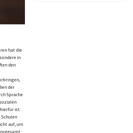
ren hat die
sondere in
ften den
orbringen,
ien der
urch Sprache
 sozialen
ierfür ist
. Schulen
cht auf, um
 Insgesamt