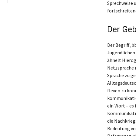
Sprechweise u
fortschreiten
Der Geb
Der Begriff ‚b
Jugendlichen 
ähnelt Hierog
Netzsprache n
Sprache zu ge
Alltagsdeutsc
flexen zu könn
kommunikation
ein Wort – es 
Kommunikation
die Nachkrieg
Bedeutung von
Referenzen ni