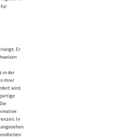
 für
rlangt. Er
chweisen
 in der
n ihrer
dert wird.
gartige
Die
kreative
renzen. In
22 angesehen
gendlichen