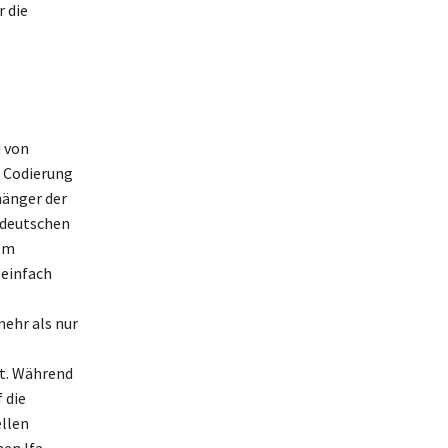
r die
d von
 Codierung
hänger der
 deutschen
 Im
 einfach
mehr als nur
rt. Während
 die
ellen
en lfa-