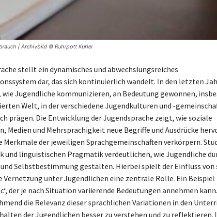
brauch | Archivbild © Ruhrpott Kurier
ache stellt ein dynamisches und abwechslungsreiches
ssystem dar, das sich kontinuierlich wandelt. In den letzten Jah
, wie Jugendliche kommunizieren, an Bedeutung gewonnen, insbe
sierten Welt, in der verschiedene Jugendkulturen und -gemeinscha
h prägen. Die Entwicklung der Jugendsprache zeigt, wie soziale
, Medien und Mehrsprachigkeit neue Begriffe und Ausdrücke herv
he Merkmale der jeweiligen Sprachgemeinschaften verkörpern. Stud
ik und linguistischen Pragmatik verdeutlichen, wie Jugendliche d
t und Selbstbestimmung gestalten. Hierbei spielt der Einfluss von
 Vernetzung unter Jugendlichen eine zentrale Rolle. Ein Beispiel h
bbc‘, der je nach Situation variierende Bedeutungen annehmen kann
end die Relevanz dieser sprachlichen Variationen in den Unterri
halten der Jugendlichen besser zu verstehen und zu reflektieren.