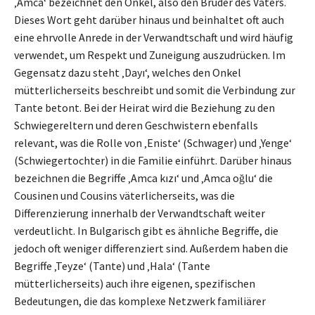
‚Amca‘ bezeichnet den Onkel, also den Bruder des Vaters.
Dieses Wort geht darüber hinaus und beinhaltet oft auch
eine ehrvolle Anrede in der Verwandtschaft und wird häufig
verwendet, um Respekt und Zuneigung auszudrücken. Im
Gegensatz dazu steht ‚Dayı‘, welches den Onkel
mütterlicherseits beschreibt und somit die Verbindung zur
Tante betont. Bei der Heirat wird die Beziehung zu den
Schwiegereltern und deren Geschwistern ebenfalls
relevant, was die Rolle von ‚Eniste‘ (Schwager) und ‚Yenge‘
(Schwiegertochter) in die Familie einführt. Darüber hinaus
bezeichnen die Begriffe ‚Amca kızı‘ und ‚Amca oğlu‘ die
Cousinen und Cousins väterlicherseits, was die
Differenzierung innerhalb der Verwandtschaft weiter
verdeutlicht. In Bulgarisch gibt es ähnliche Begriffe, die
jedoch oft weniger differenziert sind. Außerdem haben die
Begriffe ‚Teyze‘ (Tante) und ‚Hala‘ (Tante
mütterlicherseits) auch ihre eigenen, spezifischen
Bedeutungen, die das komplexe Netzwerk familiärer