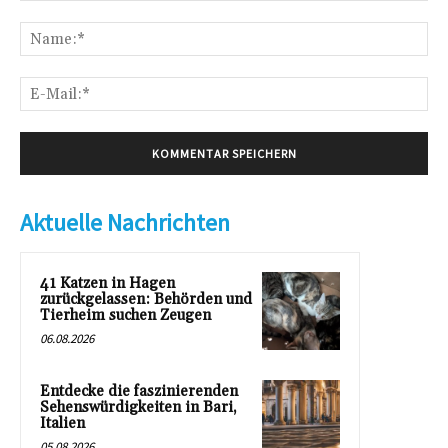
Kommentar:
Na
E-
Mai
Aktuelle Nachrichten
41 Katzen in Hagen
zurückgelassen: Behörden und
Tierheim suchen Zeugen
06.08.2026
Entdecke die faszinierenden
Sehenswürdigkeiten in Bari,
Italien
05.08.2026