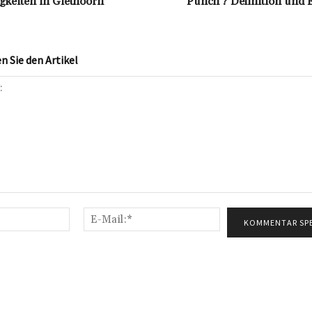
keiten in Giethoorn
Punch‘? Definition und 
 Sie den Artikel
Name:*
E-
Mail:*