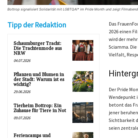
Bottrop signalisiert Solidarität mit LGBTQAI* im Pride Month und zeigt Filmabend
Tipp der Redaktion
Das FrauenFor
2026 einen Fi
wird der mehr
Schaumburger Tracht:
Sciamma. Die 
Die Trachtenmode aus
NRW
Vielfalt, Res
04.07.2026
Hinterg
Pflanzen und Blumen in
der Stadt: Warum ist es
wichtig?
Der Pride Mon
29.06.2026
Wendepunkt i
betont das Fr
Tierheim Bottrop: Ein
Zuhause für Tiere in Not
jener beruhen
09.07.2026
Sichtbarkeit d
seien zentral
Feriencamps und