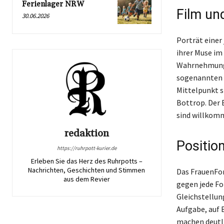
Ferienlager NRW
Film un
30.06.2026
Porträt einer
ihrer Muse im
Wahrnehmung u
sogenannten F
Mittelpunkt s
Bottrop. Der 
sind willkom
redaktion
Positio
https://ruhrpott-kurier.de
Erleben Sie das Herz des Ruhrpotts –
Nachrichten, Geschichten und Stimmen
Das FrauenFor
aus dem Revier
gegen jede Fo
Gleichstellun
Aufgabe, auf 
machen deutli