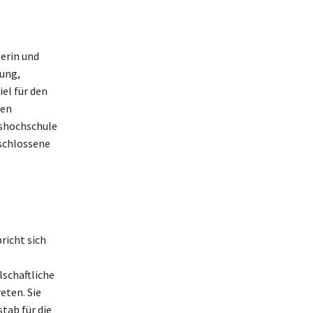
erin und
mung,
el für den
den
kshochschule
tschlossene
richt sich
lschaftliche
eten. Sie
tab für die