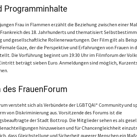
d Programminhalte
 jungen Frau in Flammen erzählt die Beziehung zwischen einer Mal
 Frankreich des 18. Jahrhunderts und thematisiert Selbstbestim
nd gesellschaftliche Rollenerwartungen. Der Film gilt als Beispi
emale Gaze, der die Perspektive und Erfahrungen von Frauen in 
tellt. Die Vorführung beginnt um 19:30 Uhr im Filmforum der Vol
Eintritt beträgt sieben Euro. Anmeldungen sind möglich, Kurzen
men.
n des FrauenForum
um versteht sich als Verbündete der LGBTQAI* Community und sp
rm von Diskriminierung aus. Vorsitzende des Forums ist die
gsbeauftragte der Stadt Bottrop. Die Mitglieder sehen es als gesel
Benachteiligungen hinzuweisen und für Chancengleichheit einzutr
ch, dass Gleichstellung und Sicherheit queerer Menschen ein Maßs