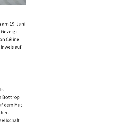
 am 19. Juni
 Gezeigt
on Céline
inweis auf
ls
n Bottrop
auf dem Mut
aben.
sellschaft