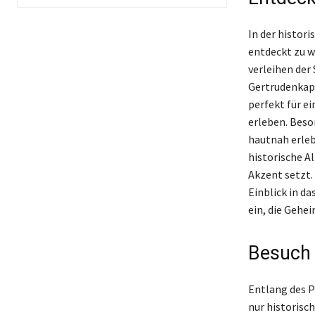
In der histor
entdeckt zu w
verleihen der
Gertrudenkapel
perfekt für e
erleben. Bes
hautnah erleb
historische A
Akzent setzt.
Einblick in da
ein, die Gehei
Besuch
Entlang des P
nur historisc