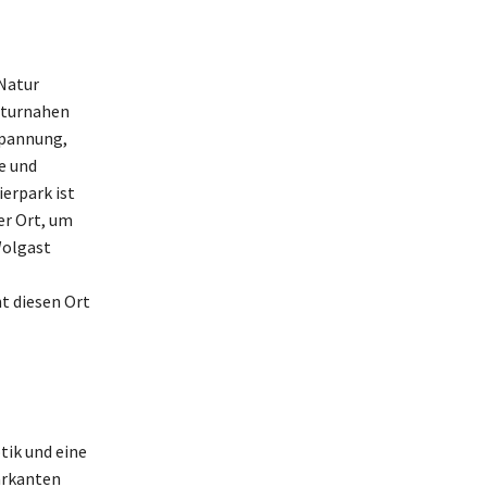
 Natur
naturnahen
spannung,
e und
erpark ist
er Ort, um
Wolgast
 diesen Ort
tik und eine
arkanten