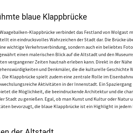
ühmte blaue Klappbrücke
Waagebalken-Klappbrücke verbindet das Festland von Wolgast mi
ellt ein eindrucksvolles Wahrzeichen der Stadt dar. Die Brücke üb
 eine wichtige Verkehrsverbindung, sondern auch ein beliebtes Fot
 gewährt einen malerischen Blick auf die Altstadt und den Museu
en vergangener Zeiten hautnah erleben kann. Direkt in der Nähe
Sehenswürdigkeiten und Denkmäler, die die kulturelle Geschichte 
. Die Klappbrücke spielt zudem eine zentrale Rolle im Eisenbahn
wechslungsreiche Aktivitäten in der Innenstadt. Ein Spaziergang
etet die Möglichkeit, die beeindruckende Architektur und die ch
r Stadt zu genießen. Egal, ob man Kunst und Kultur oder Natur 
itäten bevorzugt, die blaue Klappbrücke ist ein Highlight in jedem
en der Altstadt