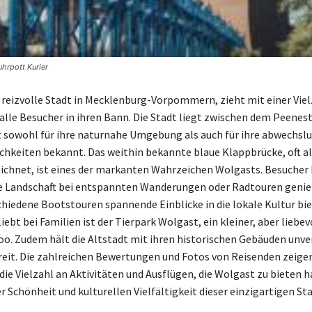
uhrpott Kurier
 reizvolle Stadt in Mecklenburg-Vorpommern, zieht mit einer Viel
alle Besucher in ihren Bann. Die Stadt liegt zwischen dem Peenes
t sowohl für ihre naturnahe Umgebung als auch für ihre abwechsl
chkeiten bekannt. Das weithin bekannte blaue Klappbrücke, oft al
chnet, ist eines der markanten Wahrzeichen Wolgasts. Besucher
 Landschaft bei entspannten Wanderungen oder Radtouren genie
hiedene Bootstouren spannende Einblicke in die lokale Kultur bie
ebt bei Familien ist der Tierpark Wolgast, ein kleiner, aber liebev
oo. Zudem hält die Altstadt mit ihren historischen Gebäuden unve
reit. Die zahlreichen Bewertungen und Fotos von Reisenden zeige
die Vielzahl an Aktivitäten und Ausflügen, die Wolgast zu bieten h
er Schönheit und kulturellen Vielfältigkeit dieser einzigartigen St