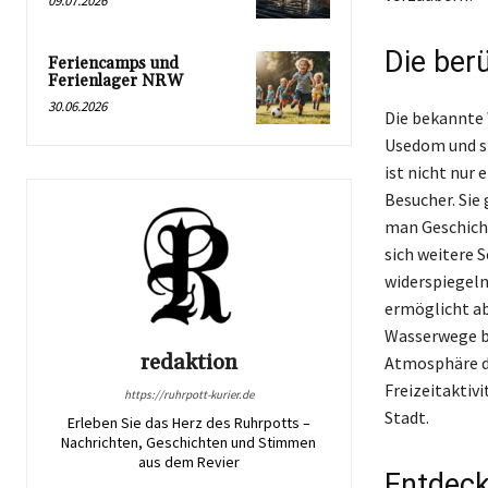
09.07.2026
Die ber
Feriencamps und
Ferienlager NRW
30.06.2026
Die bekannte 
Usedom und st
ist nicht nur
Besucher. Sie
man Geschicht
sich weitere 
widerspiegeln
ermöglicht ab
Wasserwege bi
redaktion
Atmosphäre de
Freizeitaktiv
https://ruhrpott-kurier.de
Stadt.
Erleben Sie das Herz des Ruhrpotts –
Nachrichten, Geschichten und Stimmen
aus dem Revier
Entdeck