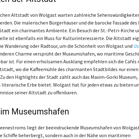
ischen Altstadt von Wolgast warten zahlreiche Sehenswürdigkeiten
erden. Die malerischen Bürgerhäuser und die barocke Fassade des
 Stadt ein charmantes Ambiente. Ein Besuch der St.-Petri-Kirche u
le ist ebenfalls ein Muss für Kulturinteressierte. Die Altstadt eig
ine Wanderung oder Radtour, um die Schönheit von Wolgast und
U
onderen Charme versprüht der Museumshafen, wo maritime Gesch
bar ist. Für einen erholsamen Ausklang empfehlen sich die Cafés 
ltstadt, wo die Kaffeemühle des charmanten Stadtbildes nur einen
 Zu den Highlights der Stadt zählt auch das Maxim-Gorki Museum, 
s literarische Erbe bietet. Wolgast hat für jeden etwas zu bieten u
mnisse seiner Altstadt zu offenbaren.
 im Museumshafen
eenestroms liegt der beeindruckende Museumshafen von Wolgast,
he Schiffe beherbergt, sondern auch in der Nähe von maritimen