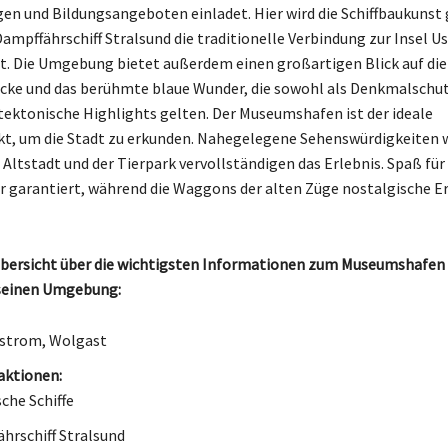
en und Bildungsangeboten einladet. Hier wird die Schiffbaukunst g
ampffährschiff Stralsund die traditionelle Verbindung zur Insel 
t. Die Umgebung bietet außerdem einen großartigen Blick auf die
cke und das berühmte blaue Wunder, die sowohl als Denkmalschu
itektonische Highlights gelten. Der Museumshafen ist der ideale
, um die Stadt zu erkunden. Nahegelegene Sehenswürdigkeiten w
e Altstadt und der Tierpark vervollständigen das Erlebnis. Spaß für
ier garantiert, während die Waggons der alten Züge nostalgische 
 Übersicht über die wichtigsten Informationen zum Museumshafen
seinen Umgebung:
strom, Wolgast
aktionen:
sche Schiffe
hrschiff Stralsund