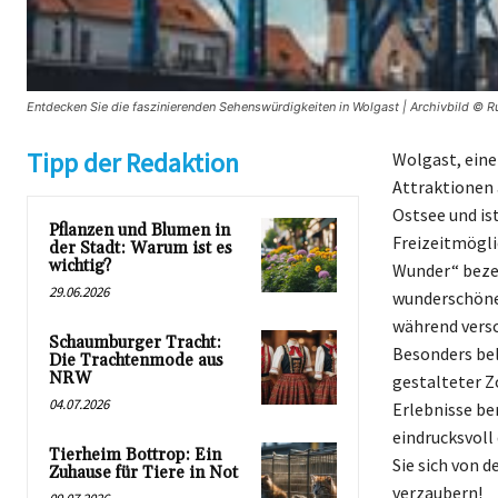
Entdecken Sie die faszinierenden Sehenswürdigkeiten in Wolgast | Archivbild © R
Tipp der Redaktion
Wolgast, eine
Attraktionen 
Ostsee und is
Pflanzen und Blumen in
Freizeitmögli
der Stadt: Warum ist es
wichtig?
Wunder“ bezei
29.06.2026
wunderschöne
während versc
Schaumburger Tracht:
Besonders beli
Die Trachtenmode aus
NRW
gestalteter Z
04.07.2026
Erlebnisse be
eindrucksvoll 
Tierheim Bottrop: Ein
Sie sich von d
Zuhause für Tiere in Not
verzaubern!