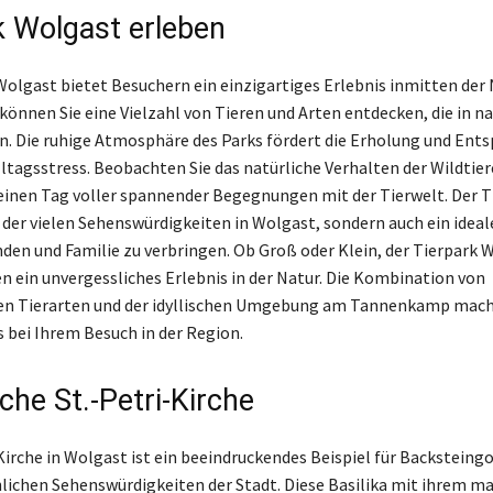
k Wolgast erleben
Wolgast bietet Besuchern ein einzigartiges Erlebnis inmitten der
können Sie eine Vielzahl von Tieren und Arten entdecken, die in 
. Die ruhige Atmosphäre des Parks fördert die Erholung und Ent
ltagsstress. Beobachten Sie das natürliche Verhalten der Wildtier
einen Tag voller spannender Begegnungen mit der Tierwelt. Der Ti
e der vielen Sehenswürdigkeiten in Wolgast, sondern auch ein ideal
nden und Familie zu verbringen. Ob Groß oder Klein, der Tierpark 
en ein unvergessliches Erlebnis in der Natur. Die Kombination von
n Tierarten und der idyllischen Umgebung am Tannenkamp macht
 bei Ihrem Besuch in der Region.
che St.-Petri-Kirche
Kirche in Wolgast ist ein beeindruckendes Beispiel für Backsteingo
lichen Sehenswürdigkeiten der Stadt. Diese Basilika mit ihrem m