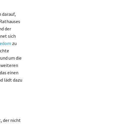
 darauf,
 Rathauses
nd der
net sich
sedom
zu
ichte
rund um die
 weiteren
das einen
nd lädt dazu
 der nicht