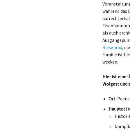
Veranstaltung
während das D
aufrechterhäl
Eisenbahnbrü
als auch arch
Ausgangspunkt
Riesenrad
, di
Familie ist h
wecken.
Hier ist eine
Wolgast und 
Ort:
Peene
Hauptattr
Histori
Dampffä