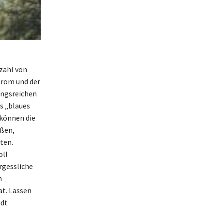
zahl von
trom und der
ungsreichen
s „blaues
 können die
ßen,
ten.
oll
rgessliche
n
at. Lassen
adt