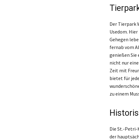
Tierpar
Der Tierpark 
Usedom. Hier 
Gehegen leben
fernab vom Al
genießen Sie 
nicht nur ein
Zeit mit Freu
bietet für jed
wunderschöne
zu einem Muss
Historis
Die St.-Petri-
der hauptsäch