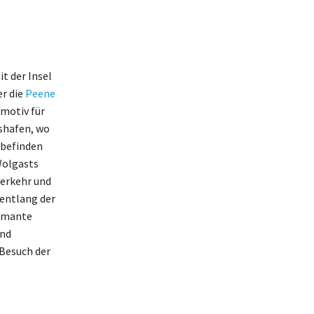
t der Insel
er die
Peene
omotiv für
mshafen, wo
 befinden
Wolgasts
verkehr und
 entlang der
armante
und
 Besuch der