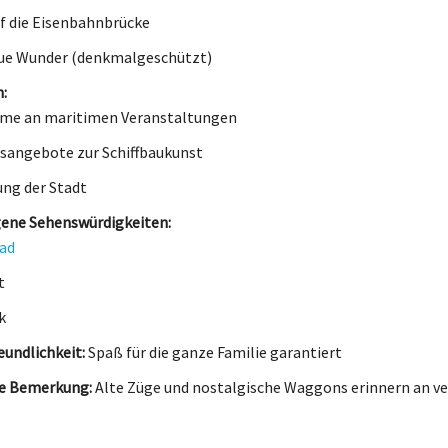
uf die Eisenbahnbrücke
ue Wunder (denkmalgeschützt)
:
hme an maritimen Veranstaltungen
sangebote zur Schiffbaukunst
ng der Stadt
ene Sehenswürdigkeiten:
ad
t
k
eundlichkeit:
Spaß für die ganze Familie garantiert
he Bemerkung:
Alte Züge und nostalgische Waggons erinnern an v