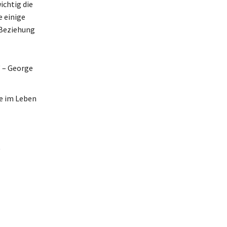
ichtig die
e einige
 Beziehung
“ – George
ge im Leben
t