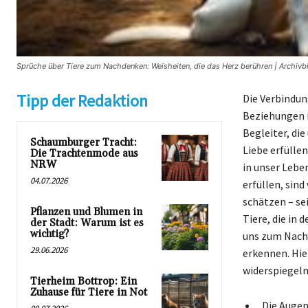
Sprüche über Tiere zum Nachdenken: Weisheiten, die das Herz berühren | Archivbi
Tipp der Redaktion
Die Verbindun
Beziehungen in
Begleiter, di
Schaumburger Tracht:
Liebe erfülle
Die Trachtenmode aus
NRW
in unser Leben
04.07.2026
erfüllen, sin
schätzen – se
Pflanzen und Blumen in
Tiere, die in 
der Stadt: Warum ist es
wichtig?
uns zum Nachd
29.06.2026
erkennen. Hie
widerspiegeln
Tierheim Bottrop: Ein
Zuhause für Tiere in Not
„Die Augen