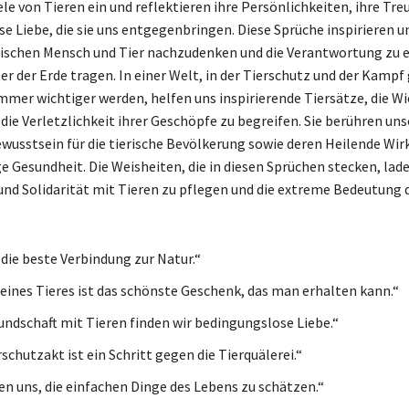
le von Tieren ein und reflektieren ihre Persönlichkeiten, ihre Tre
e Liebe, die sie uns entgegenbringen. Diese Sprüche inspirieren un
ischen Mensch und Tier nachzudenken und die Verantwortung zu 
ter der Erde tragen. In einer Welt, in der Tierschutz und der Kamp
immer wichtiger werden, helfen uns inspirierende Tiersätze, die Wi
die Verletzlichkeit ihrer Geschöpfe zu begreifen. Sie berühren un
ewusstsein für die tierische Bevölkerung sowie deren Heilende Wir
e Gesundheit. Die Weisheiten, die in diesen Sprüchen stecken, lade
und Solidarität mit Tieren zu pflegen und die extreme Bedeutung d
 die beste Verbindung zur Natur.“
 eines Tieres ist das schönste Geschenk, das man erhalten kann.“
eundschaft mit Tieren finden wir bedingungslose Liebe.“
schutzakt ist ein Schritt gegen die Tierquälerei.“
ren uns, die einfachen Dinge des Lebens zu schätzen.“