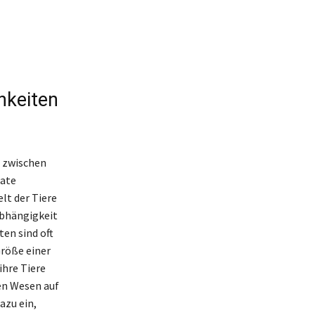
hkeiten
g zwischen
tate
lt der Tiere
abhängigkeit
ten sind oft
Größe einer
ihre Tiere
gen Wesen auf
azu ein,