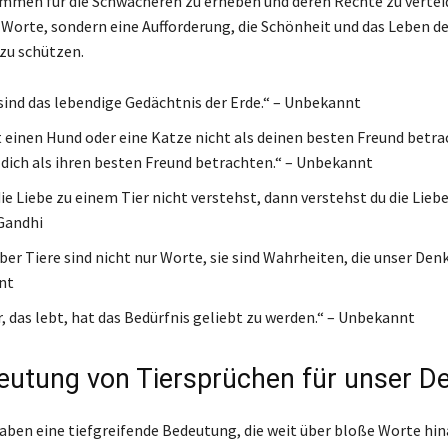
timmen für die Schwächeren zu erheben und deren Rechte zu verteid
r Worte, sondern eine Aufforderung, die Schönheit und das Leben de
zu schützen.
 sind das lebendige Gedächtnis der Erde.“ – Unbekannt
 einen Hund oder eine Katze nicht als deinen besten Freund betra
 dich als ihren besten Freund betrachten.“ – Unbekannt
e Liebe zu einem Tier nicht verstehst, dann verstehst du die Liebe 
Gandhi
ber Tiere sind nicht nur Worte, sie sind Wahrheiten, die unser Den
nt
r, das lebt, hat das Bedürfnis geliebt zu werden.“ – Unbekannt
eutung von Tiersprüchen für unser D
aben eine tiefgreifende Bedeutung, die weit über bloße Worte hin