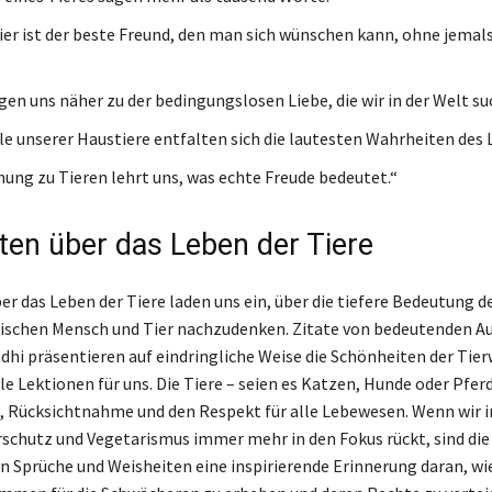
ier ist der beste Freund, den man sich wünschen kann, ohne jemals
ngen uns näher zu der bedingungslosen Liebe, die wir in der Welt su
ille unserer Haustiere entfalten sich die lautesten Wahrheiten des 
hung zu Tieren lehrt uns, was echte Freude bedeutet.“
ten über das Leben der Tiere
er das Leben der Tiere laden uns ein, über die tiefere Bedeutung d
ischen Mensch und Tier nachzudenken. Zitate von bedeutenden A
i präsentieren auf eindringliche Weise die Schönheiten der Tier
e Lektionen für uns. Die Tiere – seien es Katzen, Hunde oder Pfer
 Rücksichtnahme und den Respekt für alle Lebewesen. Wenn wir i
erschutz und Vegetarismus immer mehr in den Fokus rückt, sind die
 Sprüche und Weisheiten eine inspirierende Erinnerung daran, wie