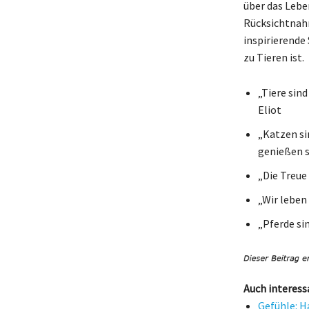
über das Lebe
Rücksichtnahm
inspirierende
zu Tieren ist.
„Tiere sind
Eliot
„Katzen si
genießen s
„Die Treue
„Wir leben 
„Pferde si
Auch interess
Gefühle: H