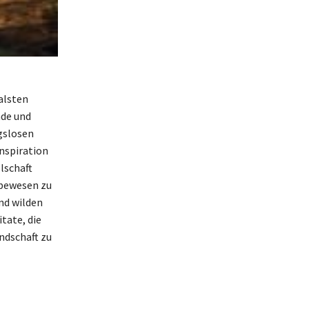
alsten
nde und
gslosen
Inspiration
lschaft
ebewesen zu
nd wilden
itate, die
ndschaft zu