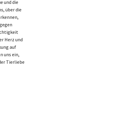
ue und die
s, über die
erkennen,
f gegen
chtigkeit
ser Herz und
kung auf
n uns ein,
er Tierliebe