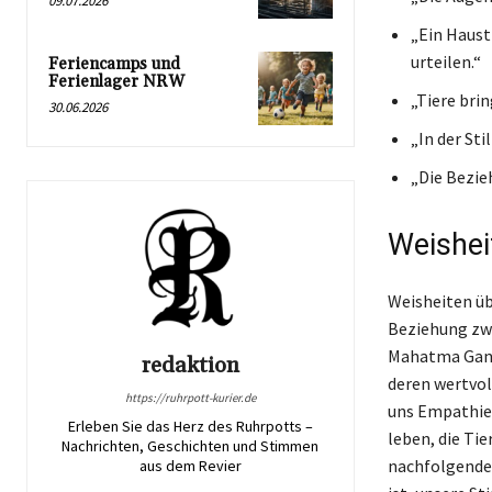
09.07.2026
„Ein Haust
urteilen.“
Feriencamps und
Ferienlager NRW
„Tiere bri
30.06.2026
„In der St
„Die Bezie
Weishei
Weisheiten üb
Beziehung zw
Mahatma Gandh
redaktion
deren wertvoll
https://ruhrpott-kurier.de
uns Empathie,
Erleben Sie das Herz des Ruhrpotts –
leben, die Ti
Nachrichten, Geschichten und Stimmen
nachfolgenden
aus dem Revier