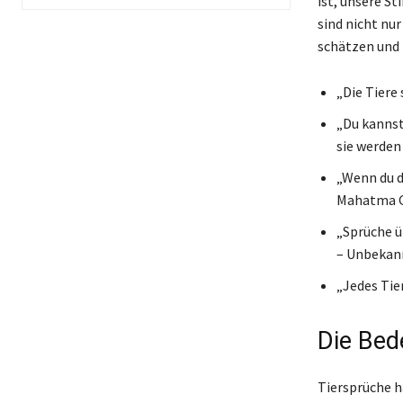
ist, unsere S
sind nicht nu
schätzen und 
„Die Tiere
„Du kannst
sie werden
„Wenn du di
Mahatma 
„Sprüche ü
– Unbekan
„Jedes Tie
Die Bed
Tiersprüche h