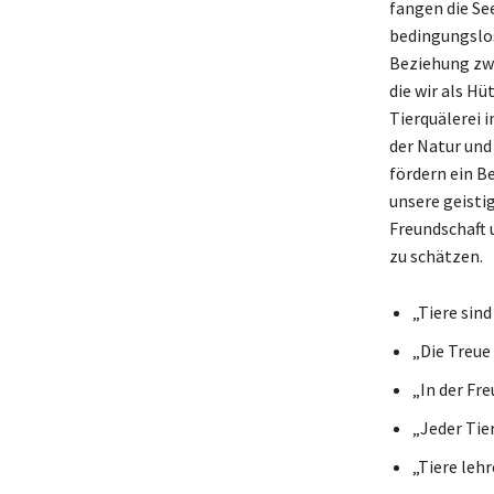
fangen die See
bedingungslos
Beziehung zw
die wir als Hü
Tierquälerei 
der Natur und 
fördern ein B
unsere geistig
Freundschaft 
zu schätzen.
„Tiere sind
„Die Treue
„In der Fr
„Jeder Tier
„Tiere leh