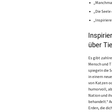
„Manchmal 
„Die Seele 
„Inspiriere
Inspiri
über Ti
Es gibt zahlr
Mensch und Ti
spiegeln die 
in einem neue
von Katzen od
humorvoll, ab
Nation und ih
behandelt.“ A
Erden, die dic