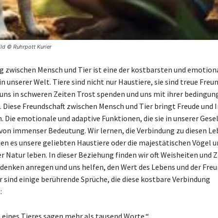
ld © Ruhrpott Kurier
g zwischen Mensch und Tier ist eine der kostbarsten und emotion
 unserer Welt. Tiere sind nicht nur Haustiere, sie sind treue Freu
e uns in schweren Zeiten Trost spenden und uns mit ihrer bedingun
n. Diese Freundschaft zwischen Mensch und Tier bringt Freude und 
. Die emotionale und adaptive Funktionen, die sie in unserer Gesel
d von immenser Bedeutung. Wir lernen, die Verbindung zu diesen L
ien es unsere geliebten Haustiere oder die majestätischen Vögel u
der Natur leben. In dieser Beziehung finden wir oft Weisheiten und Z
enken anregen und uns helfen, den Wert des Lebens und der Freu
r sind einige berührende Sprüche, die diese kostbare Verbindung
:
 eines Tieres sagen mehr als tausend Worte.“