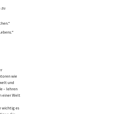
 zu
chen.“
Lebens.“
er
utoren wie
welt und
de – lehren
n einer Welt
 wichtig es