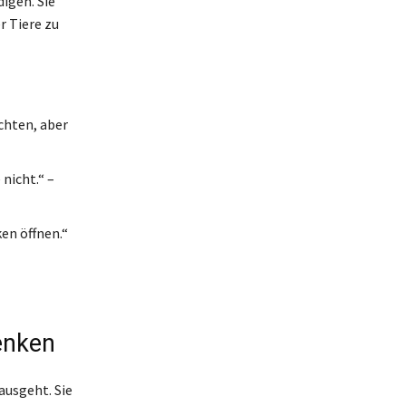
igen. Sie
r Tiere zu
chten, aber
nicht.“ –
ken öffnen.“
enken
ausgeht. Sie