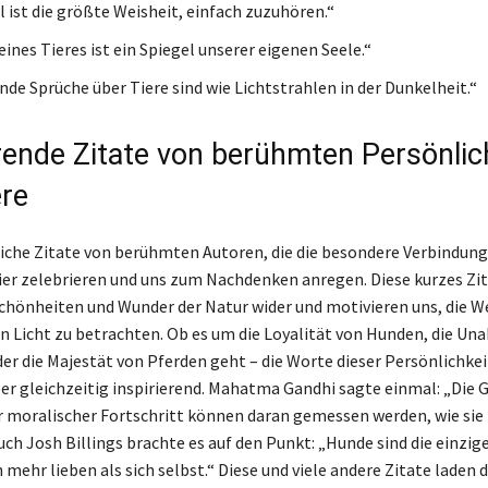
ist die größte Weisheit, einfach zuzuhören.“
eines Tieres ist ein Spiegel unserer eigenen Seele.“
nde Sprüche über Tiere sind wie Lichtstrahlen in der Dunkelheit.“
erende Zitate von berühmten Persönlic
ere
eiche Zitate von berühmten Autoren, die die besondere Verbindun
er zelebrieren und uns zum Nachdenken anregen. Diese kurzes Zi
Schönheiten und Wunder der Natur wider und motivieren uns, die We
n Licht zu betrachten. Ob es um die Loyalität von Hunden, die Un
er die Majestät von Pferden geht – die Worte dieser Persönlichkei
er gleichzeitig inspirierend. Mahatma Gandhi sagte einmal: „Die 
r moralischer Fortschritt können daran gemessen werden, wie sie 
uch Josh Billings brachte es auf den Punkt: „Hunde sind die einzi
h mehr lieben als sich selbst.“ Diese und viele andere Zitate laden d