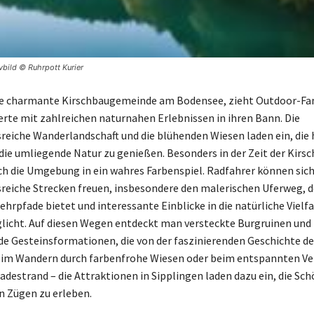
vbild © Ruhrpott Kurier
die charmante Kirschbaugemeinde am Bodensee, zieht Outdoor-Fa
rte mit zahlreichen naturnahen Erlebnissen in ihren Bann. Die
eiche Wanderlandschaft und die blühenden Wiesen laden ein, die 
 die umliegende Natur zu genießen. Besonders in der Zeit der Kirs
ch die Umgebung in ein wahres Farbenspiel. Radfahrer können sich
eiche Strecken freuen, insbesondere den malerischen Uferweg, d
hrpfade bietet und interessante Einblicke in die natürliche Vielfa
icht. Auf diesen Wegen entdeckt man versteckte Burgruinen und
e Gesteinsformationen, die von der faszinierenden Geschichte de
eim Wandern durch farbenfrohe Wiesen oder beim entspannten Ve
destrand – die Attraktionen in Sipplingen laden dazu ein, die Sch
en Zügen zu erleben.