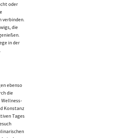
ucht oder
e
n verbinden.
wigs, die
genießen.
ge in der
.
gen ebenso
ch die
e Wellness-
nd Konstanz
ktiven Tages
Besuch
linarischen