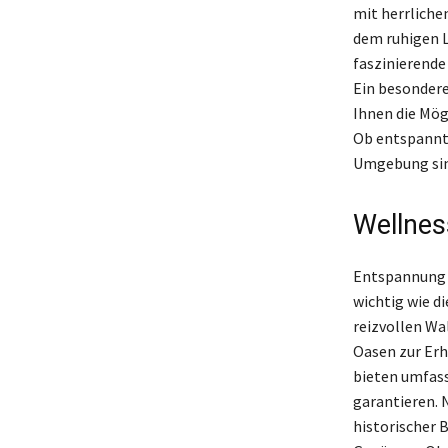
mit herrliche
dem ruhigen L
faszinierende
Ein besondere
Ihnen die Mög
Ob entspannte
Umgebung sind
Wellnes
Entspannung u
wichtig wie 
reizvollen Wa
Oasen zur Er
bieten umfass
garantieren. 
historischer 