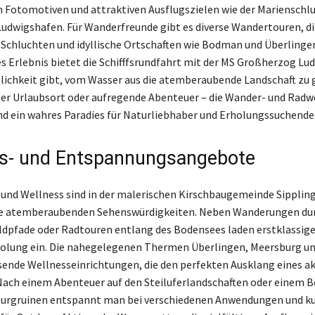
n Fotomotiven und attraktiven Ausflugszielen wie der Marienschl
udwigshafen. Für Wanderfreunde gibt es diverse Wandertouren, di
 Schluchten und idyllische Ortschaften wie Bodman und Überlinge
s Erlebnis bietet die Schifffsrundfahrt mit der MS Großherzog Lud
lichkeit gibt, vom Wasser aus die atemberaubende Landschaft zu 
r Urlaubsort oder aufregende Abenteuer – die Wander- und Radwe
 ein wahres Paradies für Naturliebhaber und Erholungssuchende
s- und Entspannungsangebote
nd Wellness sind in der malerischen Kirschbaugemeinde Sipplin
die atemberaubenden Sehenswürdigkeiten. Neben Wanderungen dur
ldpfade oder Radtouren entlang des Bodensees laden erstklassig
holung ein. Die nahegelegenen Thermen Überlingen, Meersburg u
ende Wellnesseinrichtungen, die den perfekten Ausklang eines a
Nach einem Abenteuer auf den Steiluferlandschaften oder einem 
Burgruinen entspannt man bei verschiedenen Anwendungen und ku