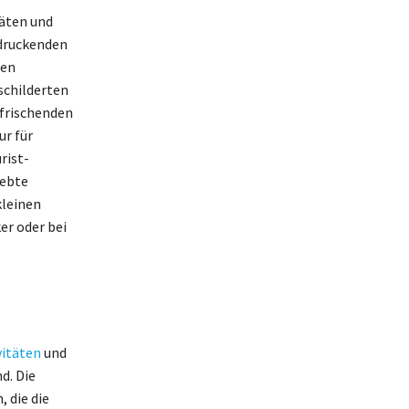
täten und
druckenden
den
schilderten
frischenden
ur für
rist-
iebte
kleinen
er oder bei
vitäten
und
d. Die
 die die