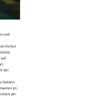
ns und
herrlichen
chblüte
 auf
er
lt der
s Gebiets
rweilen an
önheit der