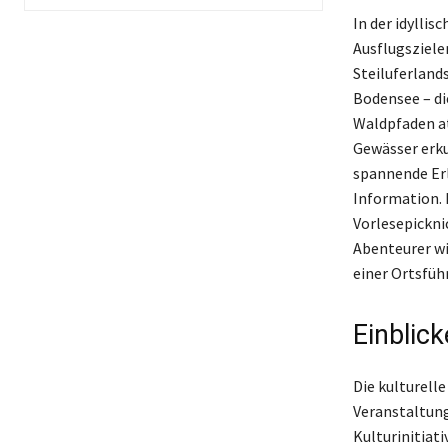
In der idyllis
Ausflugsziele
Steiluferland
Bodensee – di
Waldpfaden a
Gewässer erku
spannende Erl
Information. 
Vorlesepickni
Abenteurer wi
einer Ortsfüh
Einblick
Die kulturelle
Veranstaltunge
Kulturinitiat