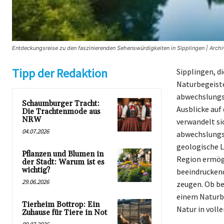
Entdeckungsreise zu den faszinierenden Sehenswürdigkeiten in Sipplingen | Archi
Tipp der Redaktion
Sipplingen, 
Naturbegeiste
abwechslungsr
Schaumburger Tracht:
Ausblicke auf
Die Trachtenmode aus
NRW
verwandelt si
04.07.2026
abwechslungsr
geologische Le
Pflanzen und Blumen in
Region ermögl
der Stadt: Warum ist es
wichtig?
beeindruckend
29.06.2026
zeugen. Ob b
einem Naturba
Tierheim Bottrop: Ein
Natur in voll
Zuhause für Tiere in Not