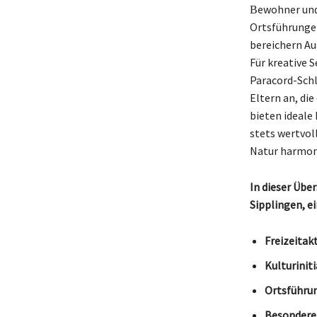
Вewohner und 
Ortsführungen
bereichern Au
Für kreative 
Paracord-Schl
Eltern an, di
bieten ideale
stets wertvol
Natur harmoni
In dieser Über
Sipplingen, e
Freizeitakt
Kulturiniti
Ortsführu
Besondere 