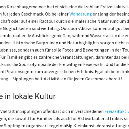
chen Kirschbaugemeinde bietet sich eine Vielzahl an Freizeitaktivi
n für jeden Geschmack. Ob bei einer
Wanderung
entlang der beein
schaft oder auf einer Radtour durch die malerische Natur rund um 
e Möglichkeiten sind vielfältig. Outdoor-Aktive können auf gut be
temberaubende Ausblicke genießen, während Wasserratten die er
nden. Historische Burgruinen und Naturhighlights sorgen nicht n
ebnisse, sondern auch für tolle Fotos und Bewertungen in der Tou
Für Familien gibt es zahlreiche Veranstaltungen, darunter das bel
ck und die Sportolympiade der Freiwilligen Feuerwehr. Und für die 
rd Piratensegeln zum unvergesslichen Erlebnis. Egal ob beim Imk
rung – Sipplingen hält Aktivitäten für jeden Geschmack bereit!
e in lokale Kultur
 Vielfalt in Sipplingen offenbart sich in verschiedenen
Freizeitakti
n, die sowohl für Familien als auch für Aktivurlauber attraktiv sin
ive Sipplingen organisiert regelmäßig Kleinkunst-Veranstaltungen,