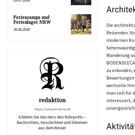
09.07.2026
Archite
Feriencamps und
Ferienlager NRW
Die architekt
30.06.2026
Reisenden. Vo
modernen Kons
Sehenswürdigk
Wanderung ode
BODENSEECARD
zu erkunden, 
Bewertungen v
wertvolle Hin
man sich für 
redaktion
interessiert, 
unvergesslich
https://ruhrpott-kurier.de
Erleben Sie das Herz des Ruhrpotts –
Nachrichten, Geschichten und Stimmen
Aktivit
aus dem Revier