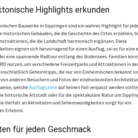
ktonische Highlights erkunden
onischen Bauwerke in Sipplingen sind ein wahres Highlight für jed
n historischen Gebäuden, die die Geschichte des Ortes erzählen, bi
truktionen, die die Landschaft harmonisch ergänzen. Diese
eiten eignen sich hervorragend für einen Ausflug, sei es für eine
r eine spannende Radtour entlang des Bodensees. Familien könn
 nutzen, um verschiedene Freizeitparks und Attraktionen in d
einschließlich Geheimtipps, die nur von Einheimischen bekannt si
on anderen Besuchern und Fotos der eindrucksvollen Architektur
weise, welche
Ausflugsziele
auf keinen Fall verpasst werden sollte
die historische Altstadt oder für die spektakuläre Natur um Sippli
die Vielfalt an Aktivitäten und Sehenswürdigkeiten sorgt für ein
es Erlebnis.
äten für jeden Geschmack