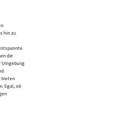
en
s hin zu
 entspannte
en die
er Umgebung
nd.
 bieten
n. Egal, ob
ngen