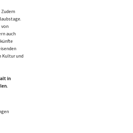
n. Zudem
rlaubstage.
g von
ern auch
künfte
eisenden
m Kultur und
alt in
len.
ngen