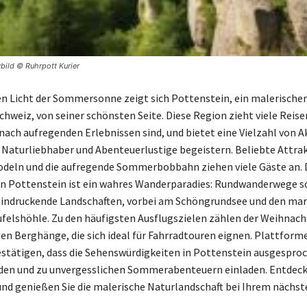
bild © Ruhrpott Kurier
n Licht der Sommersonne zeigt sich Pottenstein, ein malerischer 
hweiz, von seiner schönsten Seite. Diese Region zieht viele Reise
nach aufregenden Erlebnissen sind, und bietet eine Vielzahl von A
 Naturliebhaber und Abenteuerlustige begeistern. Beliebte Attra
deln und die aufregende Sommerbobbahn ziehen viele Gäste an. 
 Pottenstein ist ein wahres Wanderparadies: Rundwanderwege s
eindruckende Landschaften, vorbei am Schöngrundsee und den ma
ufelshöhle. Zu den häufigsten Ausflugszielen zählen der Weihnac
en Berghänge, die sich ideal für Fahrradtouren eignen. Plattform
estätigen, dass die Sehenswürdigkeiten in Pottenstein ausgesproc
en und zu unvergesslichen Sommerabenteuern einladen. Entdecke
d genießen Sie die malerische Naturlandschaft bei Ihrem nächst