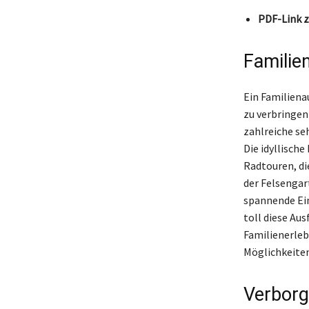
PDF-Link z
Familie
Ein Familiena
zu verbringen
zahlreiche se
Die idyllisch
Radtouren, di
der Felsengar
spannende Ein
toll diese Aus
Familienerlebn
Möglichkeiten
Verbor