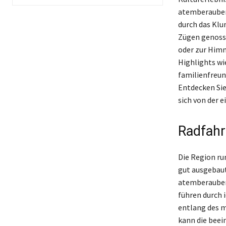
atemberaubend
durch das Klu
Zügen genoss
oder zur Himme
Highlights wi
familienfreun
Entdecken Sie
sich von der 
Radfahr
Die Region ru
gut ausgebau
atemberaubend
führen durch 
entlang des m
kann die beei