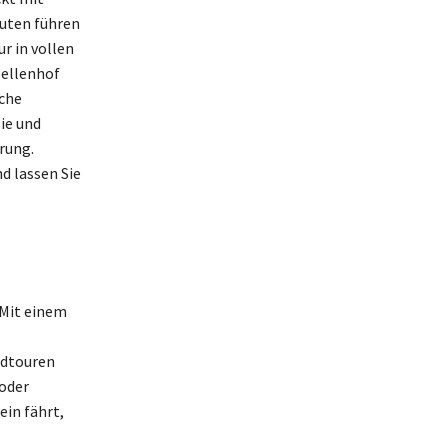
uten führen
r in vollen
ellenhof
iche
ie und
rung.
d lassen Sie
 Mit einem
adtouren
 oder
ein fährt,