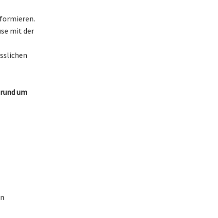
formieren.
se mit der
sslichen
 rund um
en