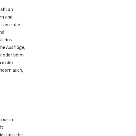
ahl an
rn und
tten – die
nd
steins
he Ausflüge,
ur oder beim
 in der
ondern auch,
tour im
dt
jestätische