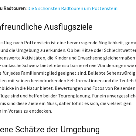
u Radtouren:
Die 5 schönsten Radtouren um Pottenstein
nfreundliche Ausflugsziele
usflug nach Pottenstein ist eine hervorragende Möglichkeit, gem
 und die Umgebung zu erkunden. Ob bei Hitze oder Schlechtwetter,
henswerte Aktivitäten, die Kinder und Erwachsene gleichermaßen 
e Fränkische Schweiz bietet ebenso barrierefreie Wanderungen wi
e für jedes Familienmitglied geeignet sind. Beliebte Sehenswürdig
ten mit seinen beeindruckenden Felsformationen und die Teufelsh
blicke in die Natur bietet. Bewertungen und Fotos von Reisenden 
flüge sind und helfen bei der Tourenplanung. Für ein unvergesslich
is sind diese Ziele ein Muss, daher lohnt es sich, die vielseitigen
 im Voraus zu entdecken.
gene Schätze der Umgebung