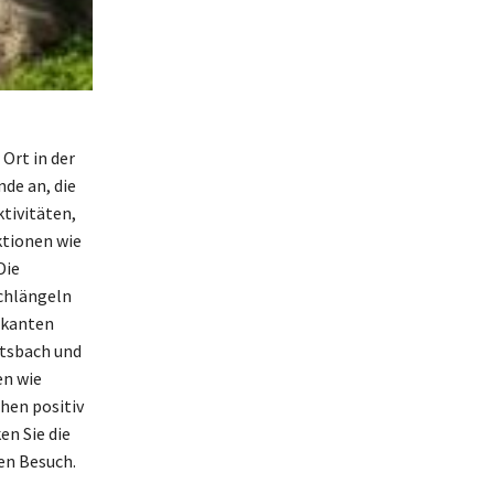
Ort in der
nde an, die
ktivitäten,
ktionen wie
Die
chlängeln
rkanten
htsbach und
en wie
hen positiv
n Sie die
en Besuch.