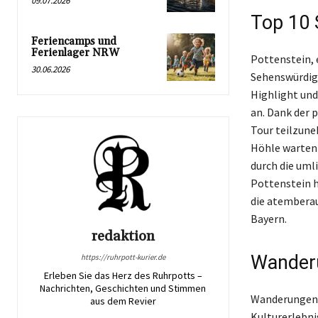
09.07.2026
Top 10 
Feriencamps und
Ferienlager NRW
Pottenstein, 
30.06.2026
Sehenswürdigk
Highlight und
an. Dank der 
Tour teilzune
Höhle warten 
durch die uml
Pottenstein h
die atemberau
Bayern.
redaktion
Wanderu
https://ruhrpott-kurier.de
Erleben Sie das Herz des Ruhrpotts –
Nachrichten, Geschichten und Stimmen
Wanderungen i
aus dem Revier
Kulturerlebni