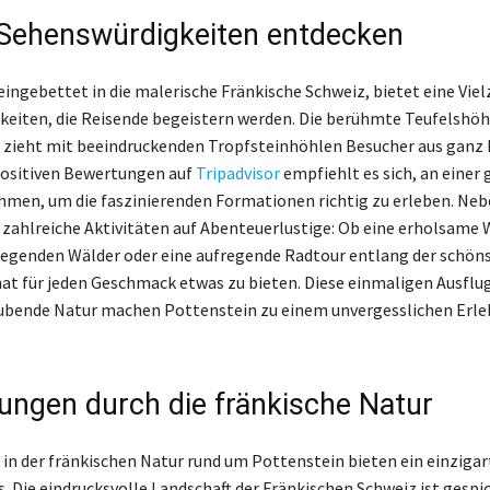
Sehenswürdigkeiten entdecken
eingebettet in die malerische Fränkische Schweiz, bietet eine Viel
eiten, die Reisende begeistern werden. Die berühmte Teufelshöhl
 zieht mit beeindruckenden Tropfsteinhöhlen Besucher aus ganz
positiven Bewertungen auf
Tripadvisor
empfiehlt es sich, an einer
hmen, um die faszinierenden Formationen richtig zu erleben. Neb
zahlreiche Aktivitäten auf Abenteuerlustige: Ob eine erholsame
iegenden Wälder oder eine aufregende Radtour entlang der schön
at für jeden Geschmack etwas zu bieten. Diese einmaligen Ausflu
bende Natur machen Pottenstein zu einem unvergesslichen Erleb
ngen durch die fränkische Natur
n der fränkischen Natur rund um Pottenstein bieten ein einzigar
s. Die eindrucksvolle Landschaft der Fränkischen Schweiz ist gespi