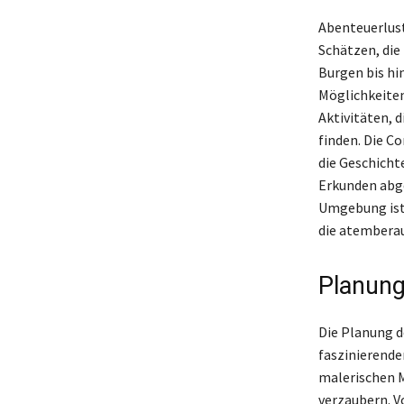
Abenteuerlust
Schätzen, die
Burgen bis hi
Möglichkeiten
Aktivitäten, 
finden. Die C
die Geschicht
Erkunden abge
Umgebung ist 
die atemberau
Planung
Die Planung d
faszinierende
malerischen M
verzaubern. V