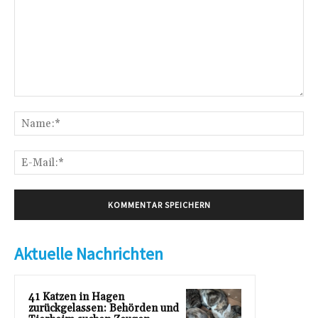
Kommentar:
Na
E-
Mai
Aktuelle Nachrichten
41 Katzen in Hagen
zurückgelassen: Behörden und