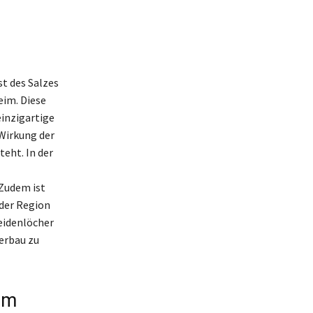
st des Salzes
eim. Diese
einzigartige
Wirkung der
teht. In der
Zudem ist
 der Region
Heidenlöcher
erbau zu
im