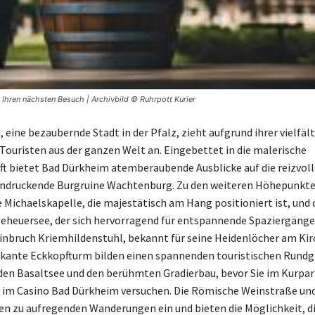
 Ihren nächsten Besuch | Archivbild © Ruhrpott Kurier
 eine bezaubernde Stadt in der Pfalz, zieht aufgrund ihrer vielfäl
Touristen aus der ganzen Welt an. Eingebettet in die malerische
t bietet Bad Dürkheim atemberaubende Ausblicke auf die reizvoll
eindruckende Burgruine Wachtenburg. Zu den weiteren Höhepunkt
 Michaelskapelle, die majestätisch am Hang positioniert ist, und 
geheuersee, der sich hervorragend für entspannende Spaziergänge
nbruch Kriemhildenstuhl, bekannt für seine Heidenlöcher am Kir
kante Eckkopfturm bilden einen spannenden touristischen Rundg
den Basaltsee und den berühmten Gradierbau, bevor Sie im Kurpar
k im Casino Bad Dürkheim versuchen. Die Römische Weinstraße und
en zu aufregenden Wanderungen ein und bieten die Möglichkeit, d