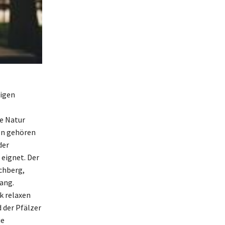
tigen
e Natur
en gehören
der
 eignet. Der
chberg,
ang.
k relaxen
 der Pfälzer
ie