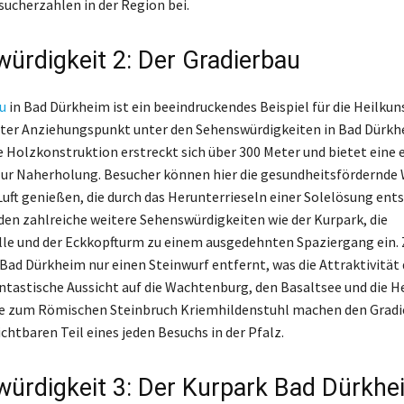
ucherzahlen in der Region bei.
ürdigkeit 2: Der Gradierbau
u
in Bad Dürkheim ist ein beeindruckendes Beispiel für die Heilkun
bter Anziehungspunkt unter den Sehenswürdigkeiten in Bad Dürkh
e Holzkonstruktion erstreckt sich über 300 Meter und bietet eine 
ur Naherholung. Besucher können hier die gesundheitsfördernde 
uft genießen, die durch das Herunterrieseln einer Solelösung ents
n zahlreiche weitere Sehenswürdigkeiten wie der Kurpark, die
le und der Eckkopfturm zu einem ausgedehnten Spaziergang ein. 
 Bad Dürkheim nur einen Steinwurf entfernt, was die Attraktivität
antastische Aussicht auf die Wachtenburg, den Basaltsee und die 
he zum Römischen Steinbruch Kriemhildenstuhl machen den Gradi
chtbaren Teil eines jeden Besuchs in der Pfalz.
ürdigkeit 3: Der Kurpark Bad Dürkhe