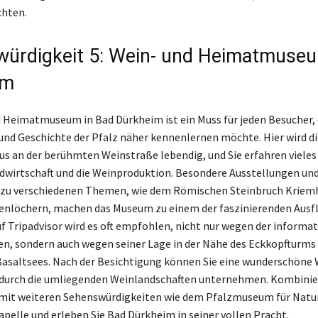
hten.
ürdigkeit 5: Wein- und Heimatmuse
im
 Heimatmuseum in Bad Dürkheim ist ein Muss für jeden Besucher, 
 und Geschichte der Pfalz näher kennenlernen möchte. Hier wird di
s an der berühmten Weinstraße lebendig, und Sie erfahren vieles 
dwirtschaft und die Weinproduktion. Besondere Ausstellungen un
u verschiedenen Themen, wie dem Römischen Steinbruch Kriemh
enlöchern, machen das Museum zu einem der faszinierenden Ausfl
uf Tripadvisor wird es oft empfohlen, nicht nur wegen der informa
n, sondern auch wegen seiner Lage in der Nähe des Eckkopfturms
asaltsees. Nach der Besichtigung können Sie eine wunderschöne
 durch die umliegenden Weinlandschaften unternehmen. Kombinie
 mit weiteren Sehenswürdigkeiten wie dem Pfalzmuseum für Natu
apelle und erleben Sie Bad Dürkheim in seiner vollen Pracht.