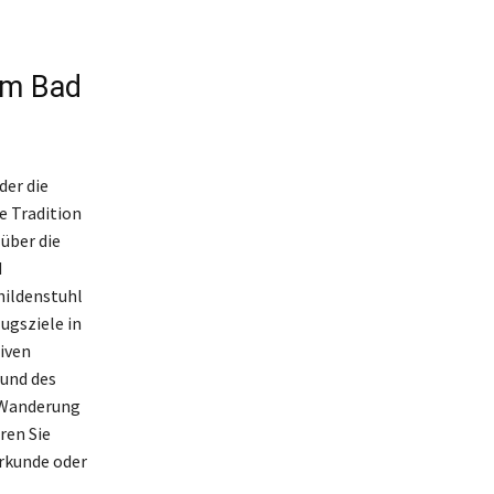
um Bad
der die
e Tradition
über die
d
ildenstuhl
ugsziele in
tiven
 und des
 Wanderung
ren Sie
rkunde oder