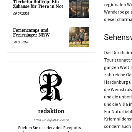
Tierheim Bottrop: Ein
regionalen We
Zuhause für Tiere in Not
Wanderbegeist
09.07.2026
dieser charma
Feriencamps und
Ferienlager NRW
Sehensw
30.06.2026
Das Dürkheime
Touristenattr
ganzen Welt a
zahlreiche Gä
Hardenburg un
die Weinstraß
und die unber
und die Villa 
redaktion
Für Naturlieb
Kriemhildenstu
https://ruhrpott-kurier.de
sondern auch 
Erleben Sie das Herz des Ruhrpotts –