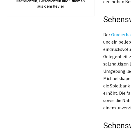
Nachrichten, Geschichten und Stimmen
den hohen Bes
aus dem Revier
Sehensw
Der
Gradierba
und ein belie
eindrucksvoll
Gelegenheit z
salzhaltigen L
Umgebung lade
Michaelskapel
die Spielbank
erhöht. Die f
sowie die Nä
einem unverzi
Sehensw