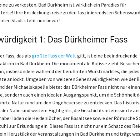
ine zu verkosten. Bad Dürkheim ist wirklich ein Paradies für
erte! Ihre Entdeckungsreise zu den faszinierendsten Sehenswürd
nten Stadt steht nun bevor!
ürdigkeit 1: Das Dürkheimer Fass
r Fass, das als
größte Fass der Welt
gilt, ist eine beeindruckende
aktion in Bad Dürkheim. Die monumentale Kulisse zieht Besucher 
n, insbesondere während der berühmten Wurstmarktes, die jedes
ste anlockt. Umgeben von weiteren Sehenswürdigkeiten wie der B
d der Michaelskapelle bietet das Dürkheimer Fass nicht nur einen 
e, sondern auch einen idealen Ausgangspunkt, um die Schönheit d
ührte Natur rund um den Ungeheuersee zu entdecken. Das historis
in der Nähe sind weitere Highlights, die Geschichtsinteressierte a
haber laden die Heidenlöcher, der Basaltsee sowie der Römische S
hl zur Erkundung ein. Dieses Fass ist nicht nur ein Schatz des Rei
ein Herzstück der Veranstaltungen in Bad Dürkheim und trägt wes