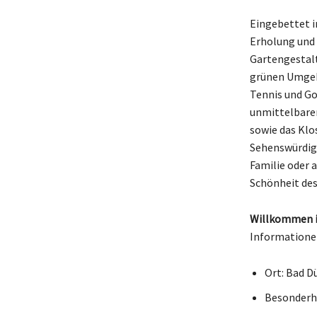
Eingebettet i
Erholung und 
Gartengestalt
grünen Umgebu
Tennis und Gol
unmittelbarer
sowie das Klos
Sehenswürdigk
Familie oder a
Schönheit de
Willkommen i
Informatione
Ort: Bad D
Besonderhe