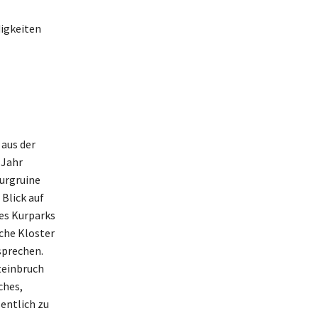
igkeiten
aus der
 Jahr
urgruine
Blick auf
es Kurparks
che Kloster
nsprechen.
teinbruch
ches,
entlich zu