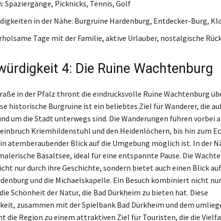
n: Spaziergänge, Picknicks, Tennis, Golf
igkeiten in der Nähe: Burgruine Hardenburg, Entdecker-Burg, Kl
 Erholsame Tage mit der Familie, aktive Urlauber, nostalgische Rü
ürdigkeit 4: Die Ruine Wachtenburg
raße in der Pfalz thront die eindrucksvolle Ruine Wachtenburg üb
e historische Burgruine ist ein beliebtes Ziel für Wanderer, die au
d um die Stadt unterwegs sind. Die Wanderungen führen vorbei 
inbruch Kriemhildenstuhl und den Heidenlöchern, bis hin zum E
in atemberaubender Blick auf die Umgebung möglich ist. In der N
 malerische Basaltsee, ideal für eine entspannte Pause. Die Wacht
cht nur durch ihre Geschichte, sondern bietet auch einen Blick auf
denburg und die Michaelskapelle. Ein Besuch kombiniert nicht nur
die Schönheit der Natur, die Bad Dürkheim zu bieten hat. Diese
keit, zusammen mit der Spielbank Bad Dürkheim und dem umlie
 die Region zu einem attraktiven Ziel für Touristen, die die Vielfa