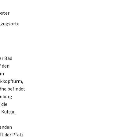
oster
ckzugsorte
er Bad
f den
am
ckkopfturm,
ähe befindet
enburg
 die
 Kultur,
genden
lt der Pfalz