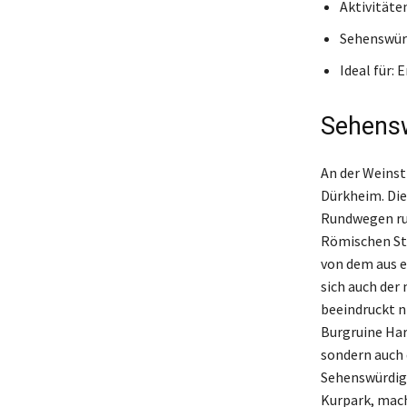
Aktivitäte
Sehenswürd
Ideal für:
Sehensw
An der Weinst
Dürkheim. Dies
Rundwegen run
Römischen Ste
von dem aus e
sich auch der
beeindruckt ni
Burgruine Har
sondern auch 
Sehenswürdig
Kurpark, macht