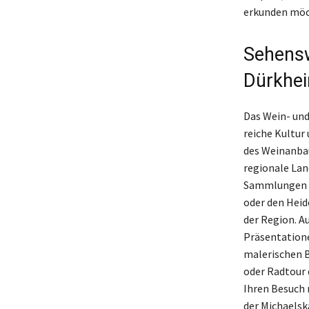
erkunden möc
Sehensw
Dürkhe
Das Wein- und
reiche Kultur
des Weinanbau
regionale Lan
Sammlungen z
oder den Heid
der Region. A
Präsentatione
malerischen B
oder Radtour
Ihren Besuch
der Michaelsk