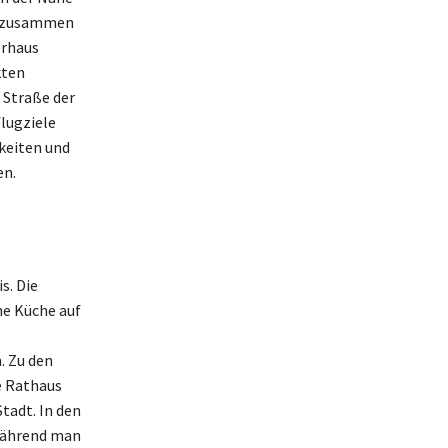
ie zusammen
erhaus
kten
 Straße der
lugziele
keiten und
en.
s. Die
he Küche auf
. Zu den
e Rathaus
tadt. In den
 während man