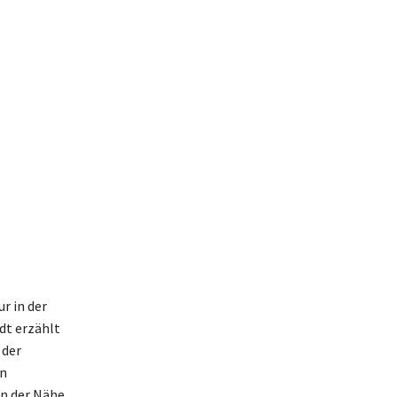
r in der
dt erzählt
 der
en
in der Nähe