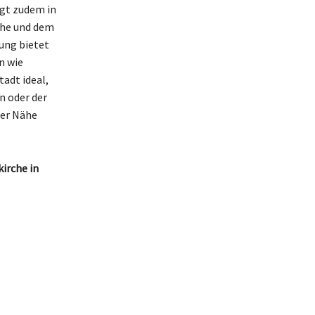
egt zudem in
che und dem
ung bietet
n wie
tadt ideal,
n oder der
er Nähe
irche in