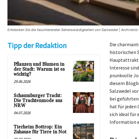
Entdecken Sie die faszinierenden Sehenswürdigkeiten von Salzwedel | Archivbild 
Tipp der Redaktion
Die charmante
historischen 
Hauptattrakti
Pflanzen und Blumen in
Interesse sin
der Stadt: Warum ist es
wichtig?
prunkvolle Joh
29.06.2026
diesem Blogbe
Salzwedel vor
Schaumburger Tracht:
bei geführten
Die Trachtenmode aus
NRW
hat für jeden
04.07.2026
sich ideal fü
Information e
Tierheim Bottrop: Ein
Zuhause für Tiere in Not