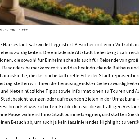
© Ruhrpott Kurier
 Hansestadt Salzwedel begeistert Besucher mit einer Vielzahl an
Sehenswürdigkeiten. Die einladende Altstadt beherbergt zahlreic
onen, die sowohl für Einheimische als auch für Reisende von gro
d. Besonders bemerkenswert sind das beeindruckende Rathaus und
anniskirche, die das reiche kulturelle Erbe der Stadt repräsentier
itrag stellen wir Ihnen die herausragendsten Sehenswürdigkeiten
 und bieten nützliche Tipps sowie Informationen zu Touren und A
 Stadtbesichtigungen oder aufregenden Zielen in der Umgebung –
 Geschmack etwas zu bieten. Entdecken Sie die vielfältigen Restaur
r eine Pause während Ihres Stadtbummels eignen, und statten Sie de
inen Besuch ab, um auch ja kein faszinierendes Highlight zu vers