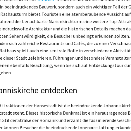
 ein beeindruckendes Bauwerk, sondern auch ein wichtiger Teil der 
r Rathausturm bietet Touristen eine atemberaubende Aussicht auf
hrend der benachbarte Marienkirchturm eine weitere Top-Attra
e eindrucksvolle Architektur und die historischen Details machen d
ebten Sehenswürdigkeit, die Besucher unbedingt erkunden sollten. 
en sich zahlreiche Restaurants und Cafés, die zu einer Verschna
Rathaus spielt auch eine zentrale Rolle in verschiedenen Aktivität
be dieser Stadt zelebrieren. Führungen und besondere Veranstalt
enen ebenfalls Beachtung, wenn Sie sich auf Entdeckungstour du
geben.
anniskirche entdecken
Attraktionen der Hansestadt ist die beeindruckende Johanniskirch
tstadt steht. Dieses historische Denkmal ist ein herausragendes Be
m Stil der Straße der Romanik und erzählt die faszinierende Gesch
er können Besucher die beeindruckende Innenausstattung erkund