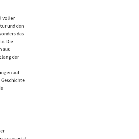
l voller
tur und den
sonders das
n. Die
n aus
tlang der
ungen auf
d Geschichte
de
der
naissancestil