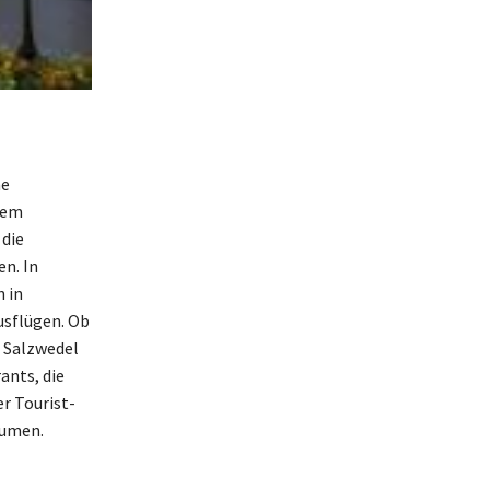
he
ßem
 die
en. In
 in
usflügen. Ob
 Salzwedel
ants, die
r Tourist-
äumen.