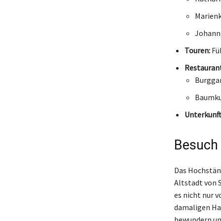
Marienk
Johann
Touren:
Füh
Restaurant
Burgga
Baumku
Unterkunf
Besuch
Das Hochständ
Altstadt von 
es nicht nur 
damaligen Ha
bewundern und