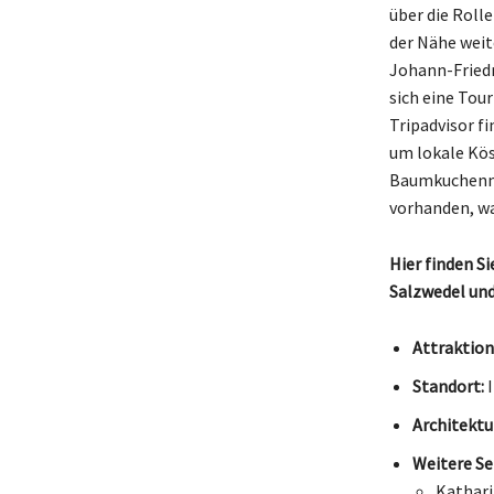
über die Rolle
der Nähe weit
Johann-Fried
sich eine Tou
Tripadvisor fi
um lokale Kös
Baumkuchenma
vorhanden, wa
Hier finden S
Salzwedel un
Attraktion
Standort:
I
Architektu
Weitere Se
Kathari