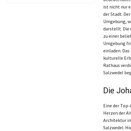
ist nicht nur
der Stadt. De
Umgebung, wä
darstellt. Di
zu einer beli
Umgebung find
einladen. Das 
kulturelle Er
Rathaus verdi
Salzwedel be
Die Joh
Eine der Top-
Herzen der Al
Architektur i
Salzwedel. Hi