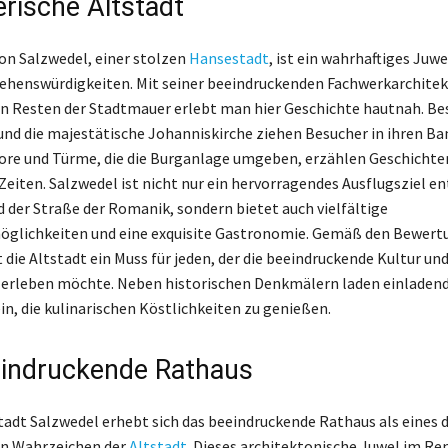
erische Altstadt
von Salzwedel, einer stolzen
Hansestadt
, ist ein wahrhaftiges Juwe
Sehenswürdigkeiten. Mit seiner beeindruckenden Fachwerkarchitek
n Resten der Stadtmauer erlebt man hier Geschichte hautnah. Be
und die majestätische Johanniskirche ziehen Besucher in ihren Ban
ore und Türme, die die Burganlage umgeben, erzählen Geschichte
eiten. Salzwedel ist nicht nur ein hervorragendes Ausflugsziel en
 der Straße der Romanik, sondern bietet auch vielfältige
öglichkeiten und eine exquisite Gastronomie. Gemäß den Bewert
t die Altstadt ein Muss für jeden, der die beeindruckende Kultur un
 erleben möchte. Neben historischen Denkmälern laden einladen
in, die kulinarischen Köstlichkeiten zu genießen.
indruckende Rathaus
tadt Salzwedel erhebt sich das beeindruckende Rathaus als eines 
n Wahrzeichen der
Altstadt
. Dieses architektonische Juwel im Re