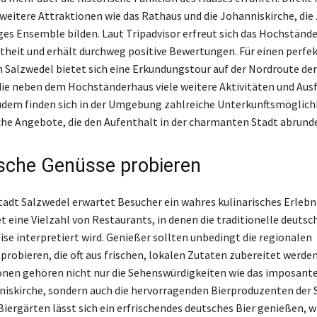
 weitere Attraktionen wie das Rathaus und die Johanniskirche, d
iges Ensemble bilden. Laut Tripadvisor erfreut sich das Hochständ
theit und erhält durchweg positive Bewertungen. Für einen perfe
n Salzwedel bietet sich eine Erkundungstour auf der Nordroute der
ie neben dem Hochständerhaus viele weitere Aktivitäten und Ausf
Zudem finden sich in der Umgebung zahlreiche Unterkunftsmöglich
e Angebote, die den Aufenthalt in der charmanten Stadt abrund
ische Genüsse probieren
tadt Salzwedel erwartet Besucher ein wahres kulinarisches Erlebni
t eine Vielzahl von Restaurants, in denen die traditionelle deutsc
ise interpretiert wird. Genießer sollten unbedingt die regionalen
probieren, die oft aus frischen, lokalen Zutaten zubereitet werden
nen gehören nicht nur die Sehenswürdigkeiten wie das imposant
niskirche, sondern auch die hervorragenden Bierproduzenten der S
iergärten lässt sich ein erfrischendes deutsches Bier genießen,