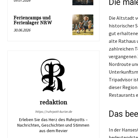
Die mal
09.07.2026
Die Altstadt 
Feriencamps und
Ferienlager NRW
historischer 
30.06.2026
gut erhaltene
alte Rathaus 
zahlreichen T
vergangenen Z
Nordroute und
Unterkunftsm
Tripadvisor is
dieser Region
Restaurants e
redaktion
Das bee
https://ruhrpott-kurier.de
Erleben Sie das Herz des Ruhrpotts –
Nachrichten, Geschichten und Stimmen
In der Hanses
aus dem Revier
bedeutendste