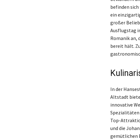
befinden sich
ein einzigart
großer Belieb
Ausflugstag i
Romanik an, d
bereit hält. 
gastronomisch
Kulinar
In der Hanses
Altstadt biete
innovative We
Spezialitäten 
Top-Attraktio
und die Johan
gemütlichen B