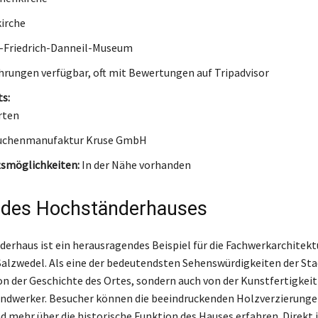
irche
-Friedrich-Danneil-Museum
rungen verfügbar, oft mit Bewertungen auf Tripadvisor
s:
rten
chenmanufaktur Kruse GmbH
tsmöglichkeiten:
In der Nähe vorhanden
 des Hochständerhauses
erhaus ist ein herausragendes Beispiel für die Fachwerkarchitektu
Salzwedel. Als eine der bedeutendsten Sehenswürdigkeiten der Sta
von der Geschichte des Ortes, sondern auch von der Kunstfertigkeit
ndwerker. Besucher können die beeindruckenden Holzverzierung
 mehr über die historische Funktion des Hauses erfahren. Direkt 