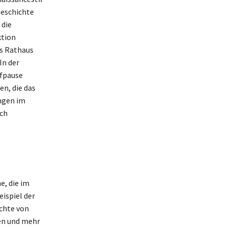
Geschichte
 die
ktion
as Rathaus
In der
ufpause
en, die das
ungen im
rch
e, die im
ispiel der
ichte von
en und mehr