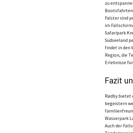
zu entspannen
Bootsfahrten 
Falster sind p
im Fallschir
Safaripark Kn
Südseeland pe
findet in den
Region, die T
Erlebnisse für
Fazit u
Rødby bietet 
begeistern w
familienfreun
Wasserpark La
Auch der Fall
Tandemsprüng