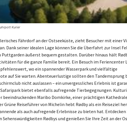
uhrpott Kurier
lerisches Fährdorf an der Ostseeküste, zieht Besucher mit einer V
an. Dank seiner idealen Lage können Sie die Überfahrt zur Insel 
 Puttgarden äußerst bequem gestalten. Darüber hinaus hält Rød
ivitäten für die ganze Familie bereit. Ein Besuch im Feriencenter L
fehlenswert, wo ein spannender Wasserpark und vielfältige
ote auf Sie warten. Abenteuerlustige sollten den Tandemsprung 
schirmclub nicht auslassen – ein unvergessliches Erlebnis ist garan
afaripark bietet ebenfalls aufregende Tierbegegnungen. Kulturi
r beeindruckenden Maribo Domkirke, einer prächtigen Kathedrale
r Grüne Reiseführer von Michelin hebt Rødby als ein Reiseziel her
nnende als auch aufregende Erlebnisse zu bieten hat. Entdecken S
n Sehenswürdigkeiten Rødbys und genießen Sie Ihre Zeit an der Os