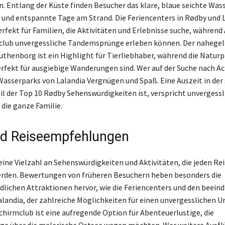
. Entlang der Küste finden Besucher das klare, blaue seichte Wasse
und entspannte Tage am Strand. Die Feriencenters in Rødby und 
erfekt für Familien, die Aktivitäten und Erlebnisse suche, währen
mclub unvergessliche Tandemsprünge erleben können. Der nahege
uthenborg ist ein Highlight für Tierliebhaber, während die Naturp
rfekt für ausgiebige Wanderungen sind. Wer auf der Suche nach Act
 Wasserparks von Lalandia Vergnügen und Spaß. Eine Auszeit in de
eil der Top 10 Rødby Sehenswürdigkeiten ist, verspricht unvergessl
 die ganze Familie.
nd Reiseempfehlungen
eine Vielzahl an Sehenswürdigkeiten und Aktivitäten, die jeden Re
erden. Bewertungen von früheren Besuchern heben besonders die
dlichen Attraktionen hervor, wie die Feriencenters und den beein
landia, der zahlreiche Möglichkeiten für einen unvergesslichen Ur
schirmclub ist eine aufregende Option für Abenteuerlustige, die
e über die malerische Ostsee wagen möchten. Wer weitere Ausflü