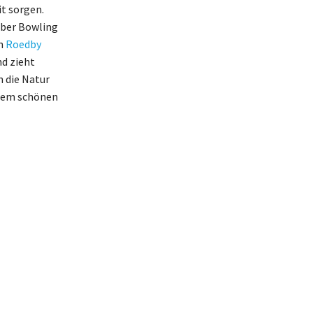
it sorgen.
 über Bowling
on
Roedby
nd zieht
 die Natur
esem schönen