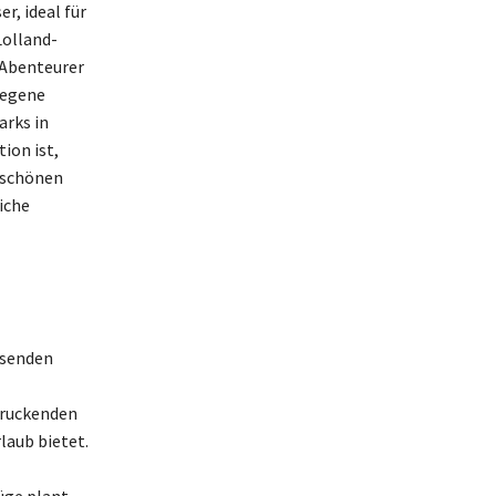
r, ideal für
Lolland-
d Abenteurer
legene
arks in
ion ist,
r schönen
iche
isenden
druckenden
laub bietet.
ge plant,