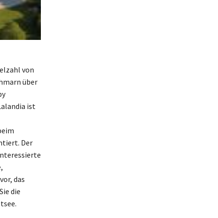
ielzahl von
Fehmarn über
by
alandia ist
beim
tiert. Der
nteressierte
,
vor, das
ie die
tsee.