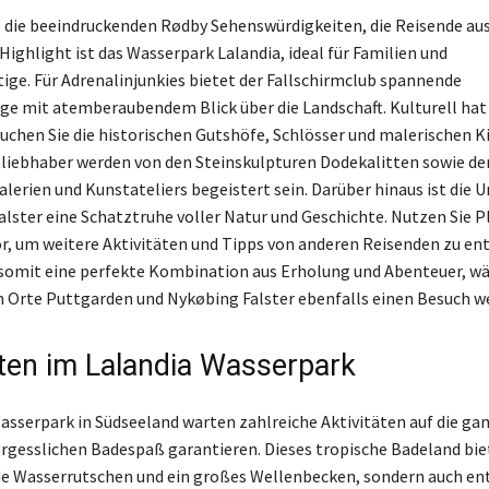
 die beeindruckenden Rødby Sehenswürdigkeiten, die Reisende aus
Highlight ist das Wasserpark Lalandia, ideal für Familien und
ige. Für Adrenalinjunkies bietet der Fallschirmclub spannende
 mit atemberaubendem Blick über die Landschaft. Kulturell hat 
suchen Sie die historischen Gutshöfe, Schlösser und malerischen K
liebhaber werden von den Steinskulpturen Dodekalitten sowie de
alerien und Kunstateliers begeistert sein. Darüber hinaus ist die
alster eine Schatztruhe voller Natur und Geschichte. Nutzen Sie 
or, um weitere Aktivitäten und Tipps von anderen Reisenden zu en
somit eine perfekte Kombination aus Erholung und Abenteuer, wä
Orte Puttgarden und Nykøbing Falster ebenfalls einen Besuch we
äten im Lalandia Wasserpark
asserpark in Südseeland warten zahlreiche Aktivitäten auf die gan
ergesslichen Badespaß garantieren. Dieses tropische Badeland bie
de Wasserrutschen und ein großes Wellenbecken, sondern auch e