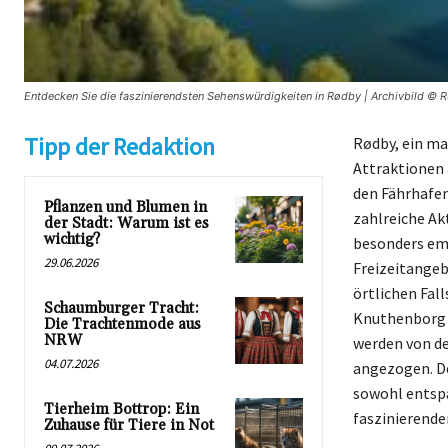
Entdecken Sie die faszinierendsten Sehenswürdigkeiten in Rødby | Archivbild © R
Tipp der Redaktion
Rødby, ein ma
Attraktionen 
den Fährhafen
Pflanzen und Blumen in
zahlreiche Akt
der Stadt: Warum ist es
wichtig?
besonders emp
29.06.2026
Freizeitangeb
örtlichen Fall
Schaumburger Tracht:
Knuthenborg S
Die Trachtenmode aus
NRW
werden von de
04.07.2026
angezogen. De
sowohl entspa
Tierheim Bottrop: Ein
faszinierende
Zuhause für Tiere in Not