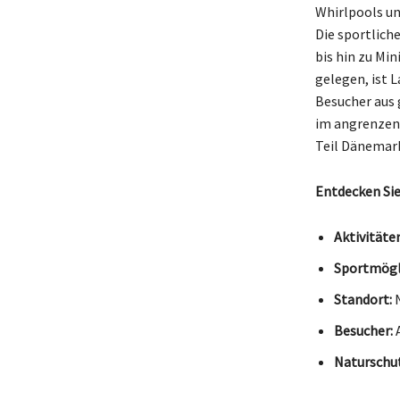
Whirlpools un
Die sportlich
bis hin zu Min
gelegen, ist 
Besucher aus 
im angrenzen
Teil Dänemark
Entdecken Sie
Aktivitäten
Sportmögl
Standort:
N
Besucher:
A
Naturschut