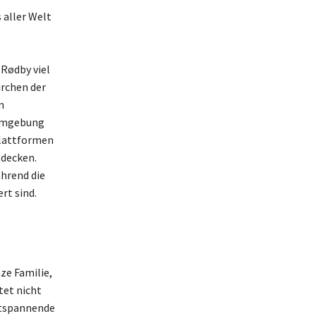
 aller Welt
Rødby viel
irchen der
n
 Umgebung
Plattformen
tdecken.
hrend die
rt sind.
ze Familie,
tet nicht
ntspannende