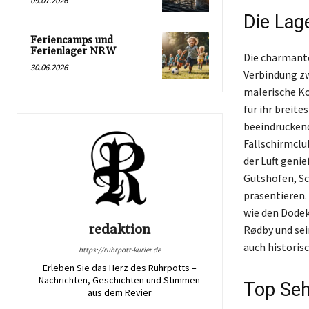
09.07.2026
Die Lag
Feriencamps und
Ferienlager NRW
Die charmante
30.06.2026
Verbindung zw
malerische Ko
für ihr breit
beeindrucken
Fallschirmclu
der Luft geni
Gutshöfen, Sc
präsentieren.
wie den Dodek
redaktion
Rødby und sei
auch historis
https://ruhrpott-kurier.de
Erleben Sie das Herz des Ruhrpotts –
Nachrichten, Geschichten und Stimmen
Top Seh
aus dem Revier