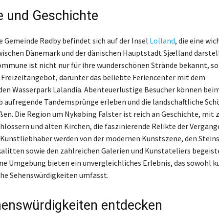
e und Geschichte
 Gemeinde Rødby befindet sich auf der Insel
Lolland
, die eine wic
ischen Dänemark und der dänischen Hauptstadt Sjælland darstell
mmune ist nicht nur für ihre wunderschönen Strände bekannt, s
es Freizeitangebot, darunter das beliebte Feriencenter mit dem
den Wasserpark Lalandia. Abenteuerlustige Besucher können bei
b aufregende Tandemsprünge erleben und die landschaftliche Sch
eßen. Die Region um Nykøbing Falster ist reich an Geschichte, mit 
hlössern und alten Kirchen, die faszinierende Relikte der Vergang
 Kunstliebhaber werden von der modernen Kunstszene, den Stein
alitten sowie den zahlreichen Galerien und Kunstateliers begeiste
ne Umgebung bieten ein unvergleichliches Erlebnis, das sowohl ku
che Sehenswürdigkeiten umfasst.
enswürdigkeiten entdecken