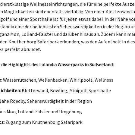
d erstklassige Wellnesseinrichtungen, die für eine perfekte Ausze
en Möglichkeiten sind ebenfalls vielfältig: Von einer Kletterwand
igolf und einer Sporthalle ist für jeden etwas dabei. In der Nähe v
Lalandia eine der beliebtesten Sehenswürdigkeiten in der Region u
ganz Møn, Lolland-Falster und darüber hinaus an. Zudem kann man
den Knuthenborg Safaripark erkunden, was den Aufenthalt in di
s perfekt abrundet.
 die Highlights des Lalandia Wasserparks in Südseeland:
:
Wasserrutschen, Wellenbecken, Whirlpools, Wellness
ichkeiten:
Kletterwand, Bowling, Minigolf, Sporthalle
ahe Roedby, Sehenswürdigkeit in der Region
us Møn, Lolland-Falster und Umgebung
z:
Zugang zum Knuthenborg Safaripark