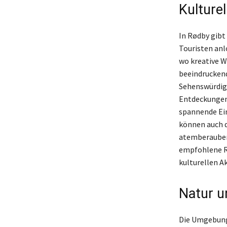
Kulturel
In Rødby gibt 
Touristen anl
wo kreative W
beeindruckend
Sehenswürdigke
Entdeckungen 
spannende Ein
können auch d
atemberaubend
empfohlene Re
kulturellen A
Natur u
Die Umgebung 