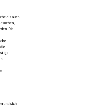
sche als auch
besuchen,
rden. Die
sche
die
stige
en
-
ie
n und sich