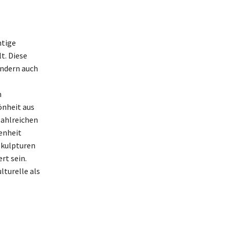
htige
t. Diese
ondern auch
m
önheit aus
zahlreichen
enheit
skulpturen
rt sein.
lturelle als