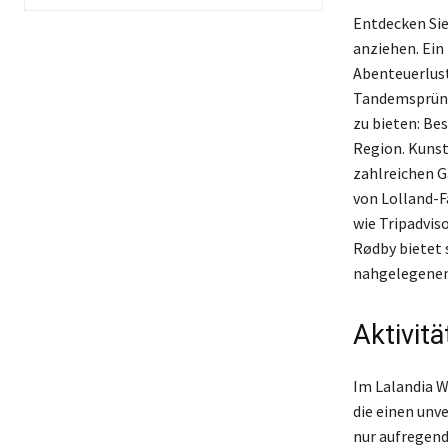
Entdecken Sie
anziehen. Ein 
Abenteuerlust
Tandemsprünge
zu bieten: Be
Region. Kunst
zahlreichen G
von Lolland-F
wie Tripadvis
Rødby bietet 
nahgelegenen 
Aktivit
Im Lalandia W
die einen unv
nur aufregen