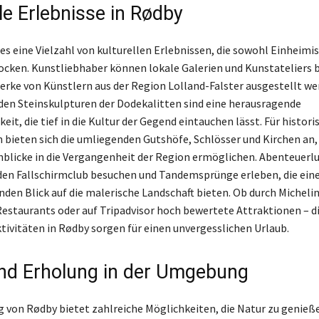
le Erlebnisse in Rødby
es eine Vielzahl von kulturellen Erlebnissen, die sowohl Einheimi
ocken. Kunstliebhaber können lokale Galerien und Kunstateliers 
erke von Künstlern aus der Region Lolland-Falster ausgestellt we
en Steinskulpturen der Dodekalitten sind eine herausragende
it, die tief in die Kultur der Gegend eintauchen lässt. Für histori
bieten sich die umliegenden Gutshöfe, Schlösser und Kirchen an, 
blicke in die Vergangenheit der Region ermöglichen. Abenteuerlu
en Fallschirmclub besuchen und Tandemsprünge erleben, die ein
en Blick auf die malerische Landschaft bieten. Ob durch Michelin
staurants oder auf Tripadvisor hoch bewertete Attraktionen – d
ktivitäten in Rødby sorgen für einen unvergesslichen Urlaub.
nd Erholung in der Umgebung
von Rødby bietet zahlreiche Möglichkeiten, die Natur zu genieße