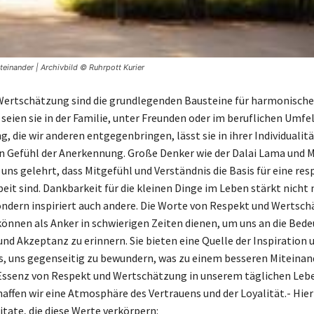
einander | Archivbild © Ruhrpott Kurier
Wertschätzung sind die grundlegenden Bausteine für harmonische
seien sie in der Familie, unter Freunden oder im beruflichen Umfel
 die wir anderen entgegenbringen, lässt sie in ihrer Individualit
in Gefühl der Anerkennung. Große Denker wie der Dalai Lama und
uns gelehrt, dass Mitgefühl und Verständnis die Basis für eine res
t sind. Dankbarkeit für die kleinen Dinge im Leben stärkt nicht 
ndern inspiriert auch andere. Die Worte von Respekt und Wertsch
 können als Anker in schwierigen Zeiten dienen, um uns an die Bed
und Akzeptanz zu erinnern. Sie bieten eine Quelle der Inspiration 
, uns gegenseitig zu bewundern, was zu einem besseren Miteinand
Essenz von Respekt und Wertschätzung in unserem täglichen Leb
affen wir eine Atmosphäre des Vertrauens und der Loyalität.- Hier 
itate, die diese Werte verkörpern: