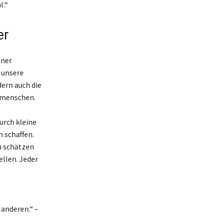
l.“
er
iner
 unsere
dern auch die
tmenschen.
urch kleine
 schaffen.
zu schätzen
ellen. Jeder
 anderen.“ –