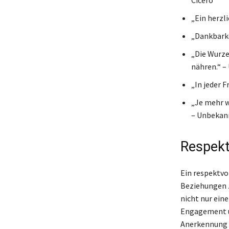
„Ein herzl
„Dankbarke
„Die Wurze
nähren.“ 
„In jeder 
„Je mehr w
– Unbekan
Respekt
Ein respektvo
Beziehungen z
nicht nur eine
Engagement un
Anerkennung f