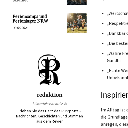
09.07.2026
„Wertschät
Feriencamps und
Ferienlager NRW
„Respektie
30.06.2026
„Dankbarke
„Die beste
„Wahre Fre
Gandhi
„Echte Wer
Unbekann
Inspiri
redaktion
https://ruhrpott-kurier.de
Im Alltag ist
Erleben Sie das Herz des Ruhrpotts –
Nachrichten, Geschichten und Stimmen
die Grundlage
aus dem Revier
anregen, dies