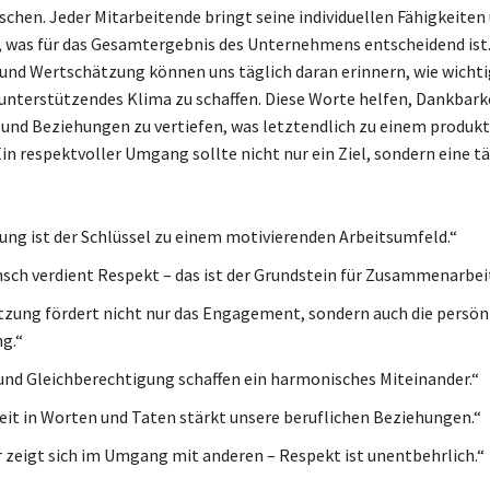
schen. Jeder Mitarbeitende bringt seine individuellen Fähigkeiten
, was für das Gesamtergebnis des Unternehmens entscheidend ist
und Wertschätzung können uns täglich daran erinnern, wie wichtig 
 unterstützendes Klima zu schaffen. Diese Worte helfen, Dankbark
und Beziehungen zu vertiefen, was letztendlich zu einem produkt
Ein respektvoller Umgang sollte nicht nur ein Ziel, sondern eine t
ng ist der Schlüssel zu einem motivierenden Arbeitsumfeld.“
sch verdient Respekt – das ist der Grundstein für Zusammenarbeit
zung fördert nicht nur das Engagement, sondern auch die persön
g.“
und Gleichberechtigung schaffen ein harmonisches Miteinander.“
it in Worten und Taten stärkt unsere beruflichen Beziehungen.“
 zeigt sich im Umgang mit anderen – Respekt ist unentbehrlich.“