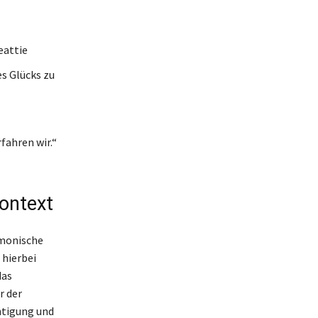
eattie
es Glücks zu
fahren wir.“
ontext
rmonische
hierbei
das
r der
htigung und