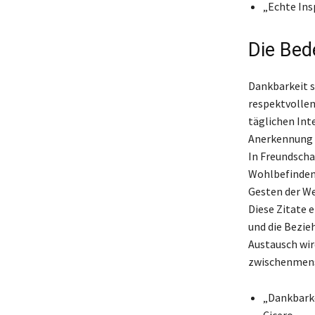
„Echte Ins
Die Bed
Dankbarkeit sp
respektvolle
täglichen Int
Anerkennung 
In Freundscha
Wohlbefinden, 
Gesten der We
Diese Zitate e
und die Bezie
Austausch wird
zwischenmens
„Dankbarke
Cicero