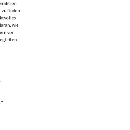
eraktion.
 zu finden
ktvolles
daran, wie
ern vor
begleiten
“
.“