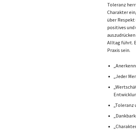
Toleranz herr
Charakter ein
über Respekt 
positives und
auszudrücken 
Alltag führt. 
Praxis sein.
„Anerkennu
„Jeder Men
„Wertschät
Entwicklun
„Toleranz 
„Dankbarke
„Charakter