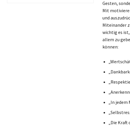
Gesten, sonde
Mit motiviere
und auszudrüc
Miteinander z
wichtig es is
allem zu gebe
können:
„Wertschät
„Dankbarke
„Respektie
„Anerkennu
„In jedem 
„Selbstres
„Die Kraft