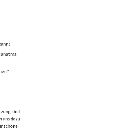
kannt
– Mahatma
en.“ –
tzung sind
n uns dazu
ur schöne