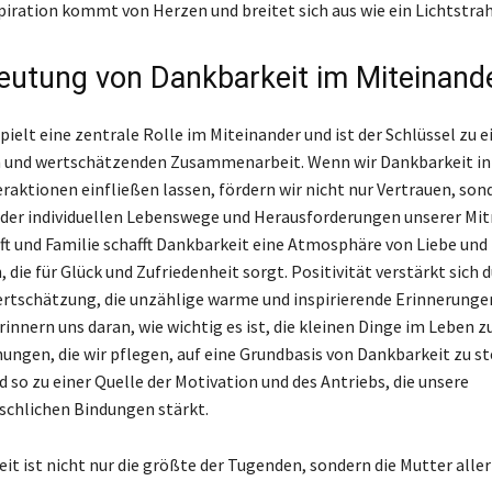
piration kommt von Herzen und breitet sich aus wie ein Lichtstrah
eutung von Dankbarkeit im Miteinand
ielt eine zentrale Rolle im Miteinander und ist der Schlüssel zu e
n und wertschätzenden Zusammenarbeit. Wenn wir Dankbarkeit in
eraktionen einfließen lassen, fördern wir nicht nur Vertrauen, son
der individuellen Lebenswege und Herausforderungen unserer Mi
ft und Familie schafft Dankbarkeit eine Atmosphäre von Liebe und
die für Glück und Zufriedenheit sorgt. Positivität verstärkt sich d
rtschätzung, die unzählige warme und inspirierende Erinnerungen
rinnern uns daran, wie wichtig es ist, die kleinen Dinge im Leben 
hungen, die wir pflegen, auf eine Grundbasis von Dankbarkeit zu st
 so zu einer Quelle der Motivation und des Antriebs, die unsere
chlichen Bindungen stärkt.
it ist nicht nur die größte der Tugenden, sondern die Mutter aller