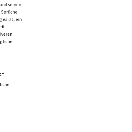
 und seinen
. Sprüche
es ist, ein
eit
iveren
ägliche
.“
liche