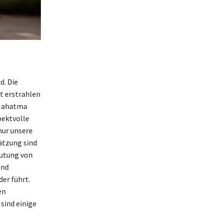
d. Die
ät erstrahlen
 Mahatma
pektvolle
nur unsere
ätzung sind
eutung von
und
er führt.
en
sind einige