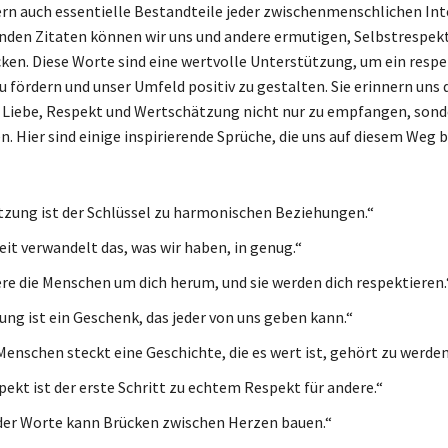
rn auch essentielle Bestandteile jeder zwischenmenschlichen Int
nden Zitaten können wir uns und andere ermutigen, Selbstrespekt
ken. Diese Worte sind eine wertvolle Unterstützung, um ein respe
u fördern und unser Umfeld positiv zu gestalten. Sie erinnern uns 
t, Liebe, Respekt und Wertschätzung nicht nur zu empfangen, sond
n. Hier sind einige inspirierende Sprüche, die uns auf diesem Weg 
zung ist der Schlüssel zu harmonischen Beziehungen.“
it verwandelt das, was wir haben, in genug.“
re die Menschen um dich herum, und sie werden dich respektieren.
ng ist ein Geschenk, das jeder von uns geben kann.“
Menschen steckt eine Geschichte, die es wert ist, gehört zu werden
pekt ist der erste Schritt zu echtem Respekt für andere.“
 der Worte kann Brücken zwischen Herzen bauen.“