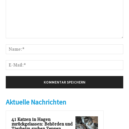
Kommentar:
Na
E-
Mai
Aktuelle Nachrichten
41 Katzen in Hagen
zurückgelassen: Behörden und
Tierheim suchen Zeugen