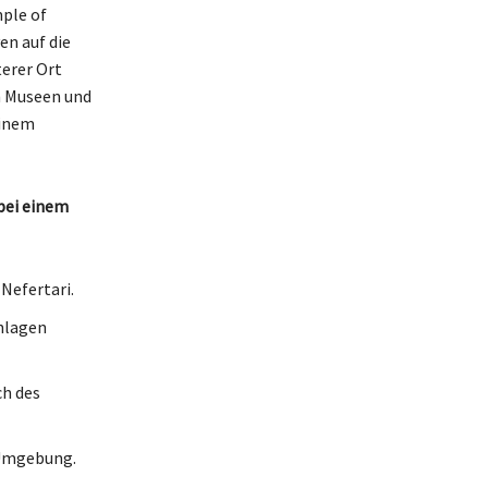
ple of
en auf die
terer Ort
n Museen und
einem
 bei einem
Nefertari.
nlagen
ch des
 Umgebung.