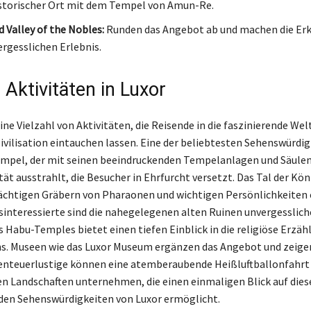
storischer Ort mit dem Tempel von Amun-Re.
 Valley of the Nobles:
Runden das Angebot ab und machen die Er
rgesslichen Erlebnis.
 Aktivitäten in Luxor
ine Vielzahl von Aktivitäten, die Reisende in die faszinierende Wel
ivilisation eintauchen lassen. Eine der beliebtesten Sehenswürdig
mpel, der mit seinen beeindruckenden Tempelanlagen und Säulen
t ausstrahlt, die Besucher in Ehrfurcht versetzt. Das Tal der Kön
ächtigen Gräbern von Pharaonen und wichtigen Persönlichkeiten 
sinteressierte sind die nahegelegenen alten Ruinen unvergesslich
s Habu-Temples bietet einen tiefen Einblick in die religiöse Erzäh
s. Museen wie das Luxor Museum ergänzen das Angebot und zeige
enteuerlustige können eine atemberaubende Heißluftballonfahrt 
n Landschaften unternehmen, die einen einmaligen Blick auf dies
den Sehenswürdigkeiten von Luxor ermöglicht.