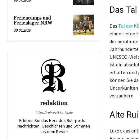
09.07.2026
Das Tal
Feriencamps und
Ferienlager NRW
Das
Tal der K
30.06.2026
einen tiefen E
der berühmte 
Jahrhunderte d
UNESCO-Weltku
ist ein absol
erhalten und 
können Sie da
Unterkünften 
verzaubern.
redaktion
Alte Ru
https://ruhrpott-kurier.de
Erleben Sie das Herz des Ruhrpotts –
Nachrichten, Geschichten und Stimmen
Luxor, das an
aus dem Revier
Ruinen beeind