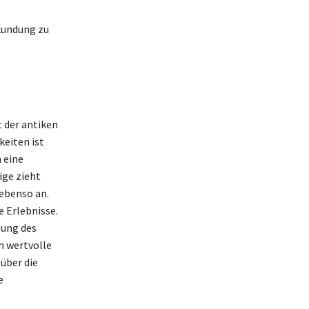
kundung zu
t der antiken
keiten ist
 eine
ige zieht
ebenso an.
e Erlebnisse.
lung des
n wertvolle
über die
e