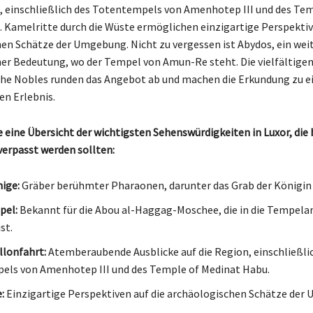
, einschließlich des Totentempels von Amenhotep III und des Tem
 Kamelritte durch die Wüste ermöglichen einzigartige Perspektiv
en Schätze der Umgebung. Nicht zu vergessen ist Abydos, ein wei
her Bedeutung, wo der Tempel von Amun-Re steht. Die vielfältige
 the Nobles runden das Angebot ab und machen die Erkundung zu 
en Erlebnis.
e eine Übersicht der wichtigsten Sehenswürdigkeiten in Luxor, die
verpasst werden sollten:
nige:
Gräber berühmter Pharaonen, darunter das Grab der Königin 
pel:
Bekannt für die Abou al-Haggag-Moschee, die in die Tempela
st.
llonfahrt:
Atemberaubende Ausblicke auf die Region, einschließli
ls von Amenhotep III und des Temple of Medinat Habu.
:
Einzigartige Perspektiven auf die archäologischen Schätze der