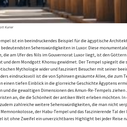
tt Kurier
mpel ist ein beeindruckendes Beispiel für die ägyptische Architek
n bedeutendsten Sehenswürdigkeiten in Luxor. Diese monumental
 die am Ufer des Nils im Gouvernorat Luxor liegt, ist den Götter
ut und dem Mondgott Khonsu gewidmet. Der Tempel spiegelt die s
ptischen Mythologie wider und fasziniert Besucher mit seiner bee
ders eindrucksvoll ist die von Sphinxen gesäumte Allee, die zum 
n einen tiefen Einblick in die glorreiche Geschichte Ägyptens ermö
en und die gewaltigen Dimensionen des Amun-Re-Tempels ziehen J
uristen an, die die Schönheit der antiken Welt erleben möchten. In
 zudem zahlreiche weitere Sehenswürdigkeiten, die man nicht ver
ie Memnonkolosse, der Habu-Tempel und das faszinierende Tal der 
 ist ohne Zweifel ein unverzichtbares Highlight bei jeder Reise n