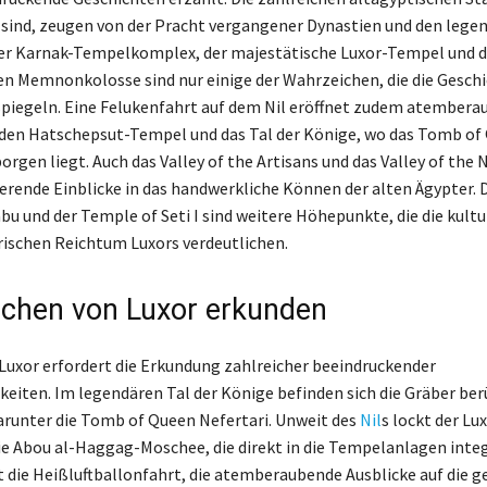
n sind, zeugen von der Pracht vergangener Dynastien und den lege
er Karnak-Tempelkomplex, der majestätische Luxor-Tempel und d
Memnonkolosse sind nur einige der Wahrzeichen, die die Geschi
piegeln. Eine Felukenfahrt auf dem Nil eröffnet zudem atember
 den Hatschepsut-Tempel und das Tal der Könige, wo das Tomb of
orgen liegt. Auch das Valley of the Artisans und das Valley of the 
ierende Einblicke in das handwerkliche Können der alten Ägypter.
bu und der Temple of Seti I sind weitere Höhepunkte, die die kultu
rischen Reichtum Luxors verdeutlichen.
chen von Luxor erkunden
 Luxor erfordert die Erkundung zahlreicher beeindruckender
eiten. Im legendären Tal der Könige befinden sich die Gräber be
runter die Tomb of Queen Nefertari. Unweit des
Nil
s lockt der L
ie Abou al-Haggag-Moschee, die direkt in die Tempelanlagen integr
 die Heißluftballonfahrt, die atemberaubende Ausblicke auf die 