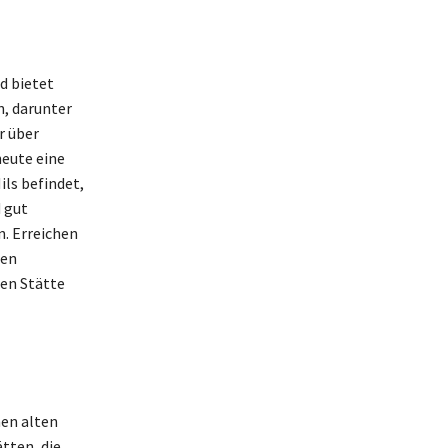
d bietet
n, darunter
r über
heute eine
ls befindet,
d gut
n. Erreichen
ren
den Stätte
nen alten
tten, die