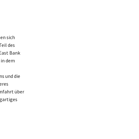
en sich
eil des
 East Bank
 in dem
ns und die
eres
onfahrt über
igartiges