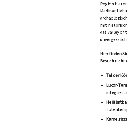
Region bietet
Medinat Habu.
archäologisch
mit historisc
das Valley of
unvergesslich
Hier finden Si
Besuch nicht 
Tal der Kö
Luxor-Tem
integriert i
Heißluftba
Totentempe
Kamelritte