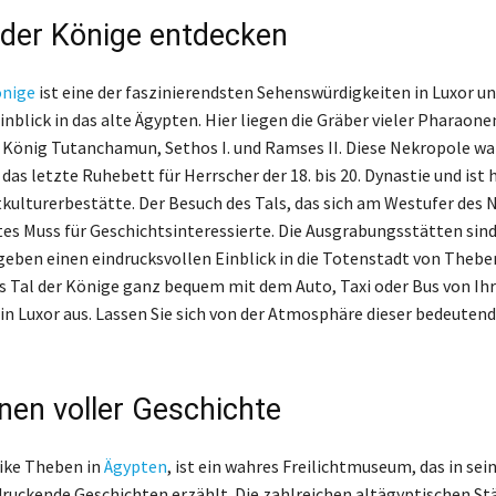
 der Könige entdecken
önige
ist eine der faszinierendsten Sehenswürdigkeiten in Luxor un
inblick in das alte Ägypten. Hier liegen die Gräber vieler Pharaone
König Tutanchamun, Sethos I. und Ramses II. Diese Nekropole wa
as letzte Ruhebett für Herrscher der 18. bis 20. Dynastie und ist 
lturerbestätte. Der Besuch des Tals, das sich am Westufer des Ni
utes Muss für Geschichtsinteressierte. Die Ausgrabungsstätten sin
geben einen eindrucksvollen Einblick in die Totenstadt von Thebe
s Tal der Könige ganz bequem mit dem Auto, Taxi oder Bus von Ih
in Luxor aus. Lassen Sie sich von der Atmosphäre dieser bedeuten
inen voller Geschichte
tike Theben in
Ägypten
, ist ein wahres Freilichtmuseum, das in sei
ruckende Geschichten erzählt. Die zahlreichen altägyptischen Stä