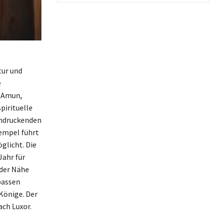
tur und
e
n Amun,
pirituelle
indruckenden
Tempel führt
glicht. Die
ahr für
 der Nähe
passen
Könige. Der
ach Luxor.