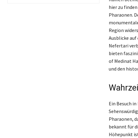
hier zu finde
Pharaonen. D
monumentalen 
Region widers
Ausblicke auf
Nefertari verb
bieten faszin
of Medinat Ha
und den histo
Wahrzei
Ein Besuch in
Sehenswürdigk
Pharaonen, da
bekannt für d
Höhepunkt ist