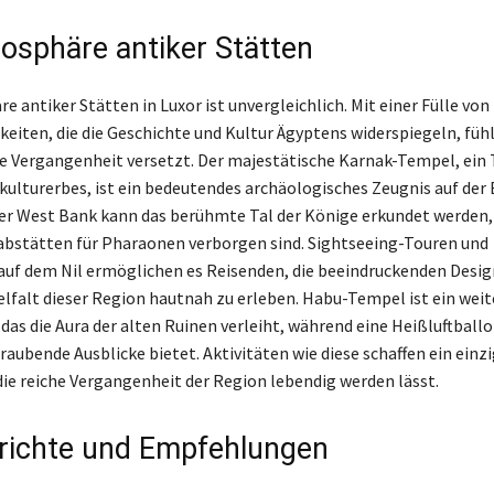
osphäre antiker Stätten
 antiker Stätten in Luxor ist unvergleichlich. Mit einer Fülle von
eiten, die die Geschichte und Kultur Ägyptens widerspiegeln, fühl
ie Vergangenheit versetzt. Der majestätische Karnak-Tempel, ein T
lturerbes, ist ein bedeutendes archäologisches Zeugnis auf der
 der West Bank kann das berühmte Tal der Könige erkundet werden,
abstätten für Pharaonen verborgen sind. Sightseeing-Touren und
uf dem Nil ermöglichen es Reisenden, die beeindruckenden Desig
ielfalt dieser Region hautnah zu erleben. Habu-Tempel ist ein weit
das die Aura der alten Ruinen verleiht, während eine Heißluftball
aubende Ausblicke bietet. Aktivitäten wie diese schaffen ein einz
 die reiche Vergangenheit der Region lebendig werden lässt.
richte und Empfehlungen