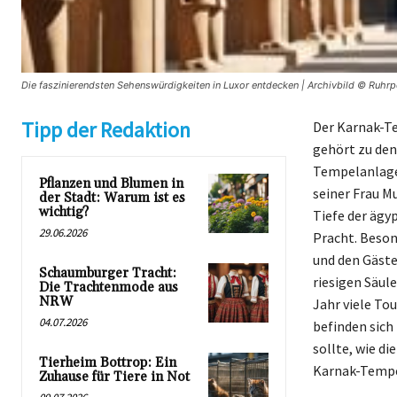
Die faszinierendsten Sehenswürdigkeiten in Luxor entdecken | Archivbild © Ruhrpo
Tipp der Redaktion
Der Karnak-Te
gehört zu de
Tempelanlage,
Pflanzen und Blumen in
seiner Frau M
der Stadt: Warum ist es
wichtig?
Tiefe der ägy
29.06.2026
Pracht. Beson
und den Gäste
Schaumburger Tracht:
riesigen Säul
Die Trachtenmode aus
NRW
Jahr viele To
04.07.2026
befinden sich
sollte, wie d
Tierheim Bottrop: Ein
Karnak-Tempel
Zuhause für Tiere in Not