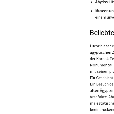
Abydos:
Hi
Museen und
einem unve
Beliebte
Luxor bietet e
ägyptischen Z
der Karnak-Te
Monumentalitä
mit seinen pr
Für Geschicht
Ein Besuch de
alten Ägypten
Artefakte. Ab
majestätische
beeindrucken