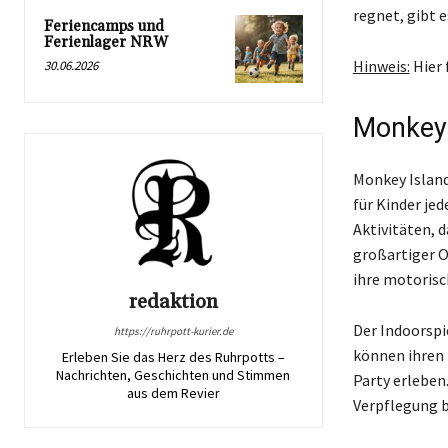
regnet, gibt e
Feriencamps und
Ferienlager NRW
Hinweis:
Hier 
30.06.2026
Monkey
Monkey Island
für Kinder jed
Aktivitäten, 
großartiger O
ihre motorisc
redaktion
Der Indoorspi
https://ruhrpott-kurier.de
können ihren 
Erleben Sie das Herz des Ruhrpotts –
Nachrichten, Geschichten und Stimmen
Party erleben
aus dem Revier
Verpflegung b