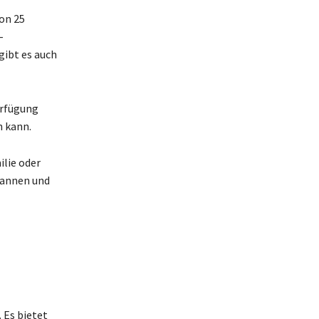
on 25
-
ibt es auch
erfügung
n kann.
ilie oder
pannen und
 Es bietet