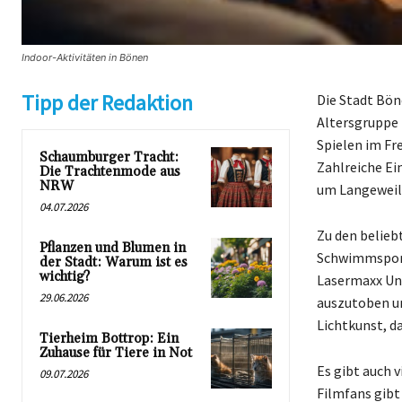
Indoor-Aktivitäten in Bönen
Tipp der Redaktion
Die Stadt Bön
Altersgruppe 
Spielen im Fr
Schaumburger Tracht:
Zahlreiche Ei
Die Trachtenmode aus
NRW
um Langeweile
04.07.2026
Zu den belieb
Pflanzen und Blumen in
Schwimmsport
der Stadt: Warum ist es
wichtig?
Lasermaxx Unn
29.06.2026
auszutoben un
Lichtkunst, da
Tierheim Bottrop: Ein
Zuhause für Tiere in Not
Es gibt auch v
09.07.2026
Filmfans gibt