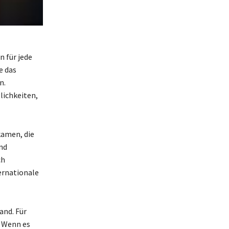
n für jede
e das
n.
lichkeiten,
kamen, die
nd
ch
ernationale
and. Für
. Wenn es