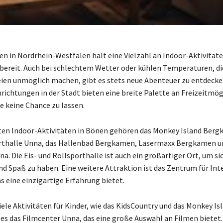
en in Nordrhein-Westfalen hält eine Vielzahl an Indoor-Aktivitäte
bereit. Auch bei schlechtem Wetter oder kühlen Temperaturen, di
eien unmöglich machen, gibt es stets neue Abenteuer zu entdecke
nrichtungen in der Stadt bieten eine breite Palette an Freizeitmög
 keine Chance zu lassen.
ten Indoor-Aktivitäten in Bönen gehören das Monkey Island Berg
halle Unna, das Hallenbad Bergkamen, Lasermaxx Bergkamen u
a. Die Eis- und Rollsporthalle ist auch ein großartiger Ort, um si
d Spaß zu haben. Eine weitere Attraktion ist das Zentrum für Int
s eine einzigartige Erfahrung bietet.
iele Aktivitäten für Kinder, wie das KidsCountry und das Monkey Isl
 es das Filmcenter Unna, das eine große Auswahl an Filmen bietet