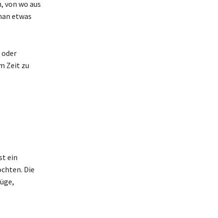
n, von wo aus
 man etwas
 oder
m Zeit zu
st ein
chten. Die
lüge,