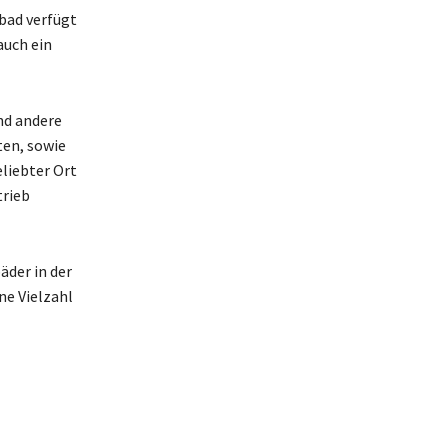
bad verfügt
auch ein
nd andere
ten, sowie
eliebter Ort
trieb
äder in der
ne Vielzahl