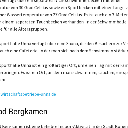
 verfügt über ein separates Nichtschwimmerbecken mit einer
tur von 30 Grad Celsius sowie ein Sportbecken mit einer Länge v
ner Wassertemperatur von 27 Grad Celsius. Es ist auch ein 3-Meter
 einem separaten Tauchbecken vorhanden. In der Schwimmhalle g
für alle Altersgruppen.
orthalle Unna verfügt über eine Sauna, die den Besuchern zur V
t auch eine Cafeteria, in der man sich nach dem Schwimmen stärke
orthalle Unna ist ein großartiger Ort, um einen Tag mit der Fam
erbringen. Es ist ein Ort, an dem man schwimmen, tauchen, ents
ann.
wirtschaftsbetriebe-unna.de
bad Bergkamen
 Bergkamen ist eine beliebte Indoor-Aktivität in der Stadt Bönen.