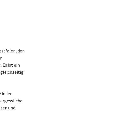
stfalen, der
on
 Es ist ein
gleichzeitig
Kinder
ergessliche
iten und