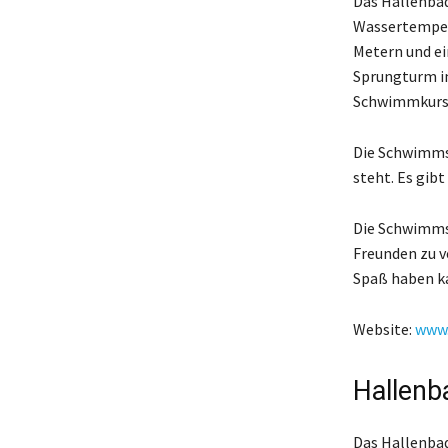
Das Hallenbad
Wassertempera
Metern und ei
Sprungturm in
Schwimmkurse 
Die Schwimmsp
steht. Es gib
Die Schwimmsp
Freunden zu v
Spaß haben k
Website:
www.
Hallen
Das Hallenbad