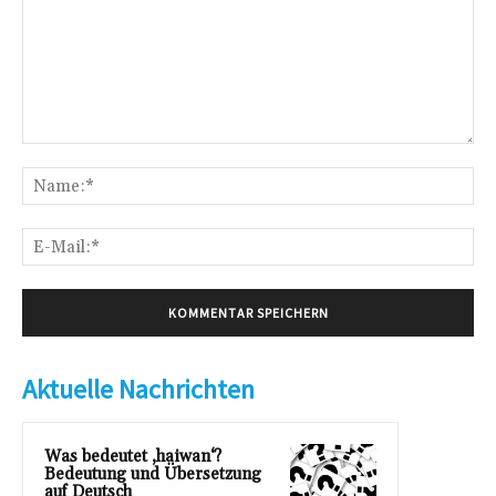
Kommentar:
Na
E-
Mai
Aktuelle Nachrichten
Was bedeutet ‚haiwan‘?
Bedeutung und Übersetzung
auf Deutsch