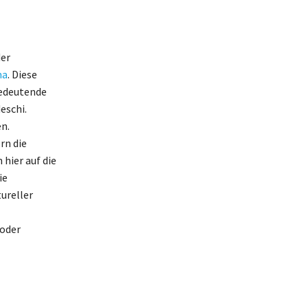
der
ma
. Diese
bedeutende
eschi.
n.
rn die
 hier auf die
ie
ureller
 oder