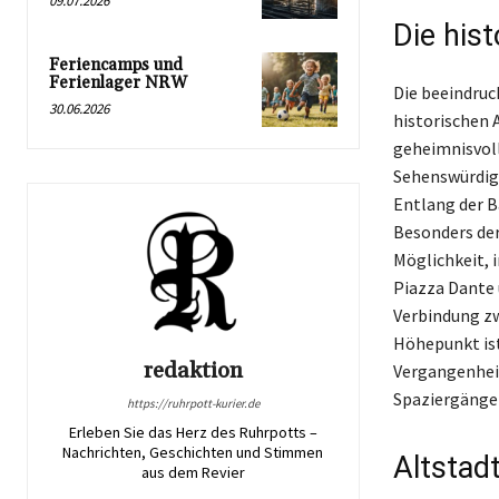
09.07.2026
Die his
Feriencamps und
Ferienlager NRW
Die beeindruc
30.06.2026
historischen 
geheimnisvol
Sehenswürdigk
Entlang der B
Besonders der
Möglichkeit, i
Piazza Dante 
Verbindung zw
Höhepunkt ist
redaktion
Vergangenheit
Spaziergänger
https://ruhrpott-kurier.de
Erleben Sie das Herz des Ruhrpotts –
Nachrichten, Geschichten und Stimmen
Altstad
aus dem Revier