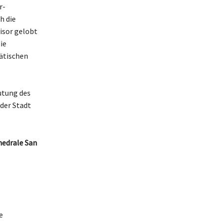
r-
h die
visor gelobt
ie
tätischen
utung des
 der Stadt
hedrale San
e