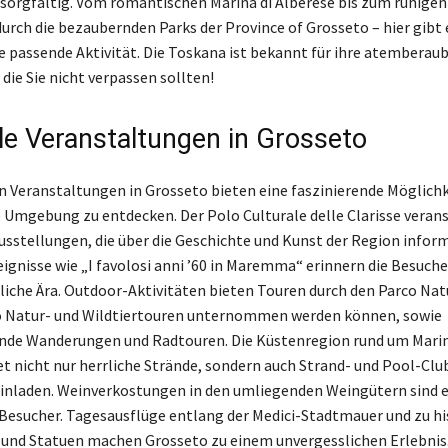
 sorgfältig. Vom romantischen Marina di Alberese bis zum ruhigen
urch die bezaubernden Parks der Province of Grosseto – hier gibt e
 passende Aktivität. Die Toskana ist bekannt für ihre atemberau
die Sie nicht verpassen sollten!
lle Veranstaltungen in Grosseto
en Veranstaltungen in Grosseto bieten eine faszinierende Möglichke
e Umgebung zu entdecken. Der Polo Culturale delle Clarisse veran
sstellungen, die über die Geschichte und Kunst der Region inform
ignisse wie „I favolosi anni ’60 in Maremma“ erinnern die Besuche
che Ära. Outdoor-Aktivitäten bieten Touren durch den Parco Natu
Natur- und Wildtiertouren unternommen werden können, sowie
de Wanderungen und Radtouren. Die Küstenregion rund um Marin
et nicht nur herrliche Strände, sondern auch Strand- und Pool-Clu
nladen. Weinverkostungen in den umliegenden Weingütern sind e
 Besucher. Tagesausflüge entlang der Medici-Stadtmauer und zu h
nd Statuen machen Grosseto zu einem unvergesslichen Erlebnis. 