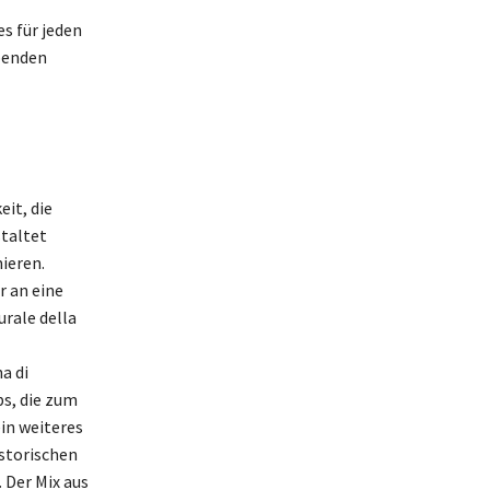
s für jeden
benden
it, die
staltet
ieren.
r an eine
rale della
a di
bs, die zum
in weiteres
istorischen
Der Mix aus