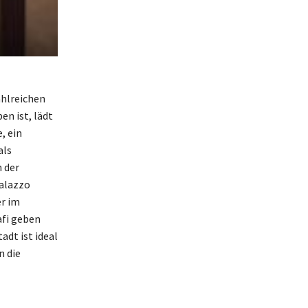
ahlreichen
n ist, lädt
, ein
als
 der
Palazzo
er im
afi geben
adt ist ideal
n die