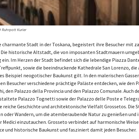
 Ruhrpott Kurier
e charmante Stadt in der Toskana, begeistert ihre Besucher mit z
 Die historische Altstadt, die von imposanten Stadtmauern umgebe
 ein. Im Herzen der Stadt befindet sich die lebendige Piazza Dante
Treffpunkt, sowie die beeindruckende Kathedrale San Lorenzo, die 
s Beispiel neogotischer Baukunst gilt. In den malerischen Gassen
en Besucher verschiedene prächtige Paläste entdecken, wie den 
i, den Palazzo della Provincia und den Palazzo Comunale. Auch d
staltete Palazzo Tognetti sowie der Palazzo delle Poste e Telegr
ie reiche Geschichte und architektonische Vielfalt Grossetos. Die St
n oder Wandern, um die atemberaubende Natur zu genießen und i
r Medici einzutauchen. Grosseto verbindet auf harmonische Weise
e und historische Baukunst und fasziniert damit jeden Besucher.