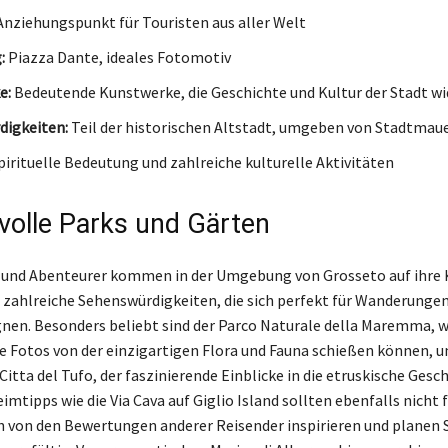
nziehungspunkt für Touristen aus aller Welt
:
Piazza Dante, ideales Fotomotiv
e:
Bedeutende Kunstwerke, die Geschichte und Kultur der Stadt wi
digkeiten:
Teil der historischen Altstadt, umgeben von Stadtmau
irituelle Bedeutung und zahlreiche kulturelle Aktivitäten
olle Parks und Gärten
 und Abenteurer kommen in der Umgebung von Grosseto auf ihre 
 zahlreiche Sehenswürdigkeiten, die sich perfekt für Wanderunge
nen. Besonders beliebt sind der Parco Naturale della Maremma, 
e Fotos von der einzigartigen Flora und Fauna schießen können, u
itta del Tufo, der faszinierende Einblicke in die etruskische Gesc
mtipps wie die Via Cava auf Giglio Island sollten ebenfalls nicht 
ch von den Bewertungen anderer Reisender inspirieren und planen S