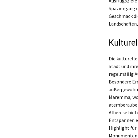
Ausflugsziele
Spaziergang d
Geschmack die
Landschaften, 
Kulture
Die kulturell
Stadt und ihr
regelmäßig Au
Besondere Ere
außergewöhnli
Maremma, wo 
atemberauben
Alberese biet
Entspannen ei
Highlight für
Monumenten u