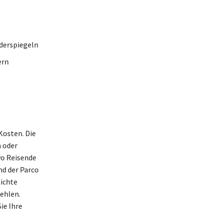
derspiegeln
ern
Kosten. Die
n oder
wo Reisende
nd der Parco
hichte
fehlen.
ie Ihre