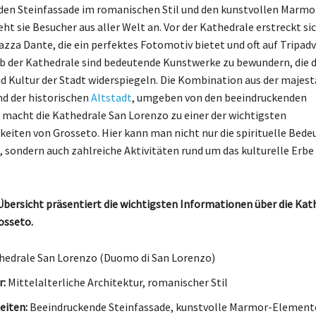
en Steinfassade im romanischen Stil und den kunstvollen Marmo
t sie Besucher aus aller Welt an. Vor der Kathedrale erstreckt sic
azza Dante, die ein perfektes Fotomotiv bietet und oft auf Tripad
lb der Kathedrale sind bedeutende Kunstwerke zu bewundern, die d
d Kultur der Stadt widerspiegeln. Die Kombination aus der majes
nd der historischen
Altstadt
, umgeben von den beeindruckenden
macht die Kathedrale San Lorenzo zu einer der wichtigsten
eiten von Grosseto. Hier kann man nicht nur die spirituelle Bede
, sondern auch zahlreiche Aktivitäten rund um das kulturelle Erbe
Übersicht präsentiert die wichtigsten Informationen über die Kat
osseto.
edrale San Lorenzo (Duomo di San Lorenzo)
r:
Mittelalterliche Architektur, romanischer Stil
eiten:
Beeindruckende Steinfassade, kunstvolle Marmor-Element