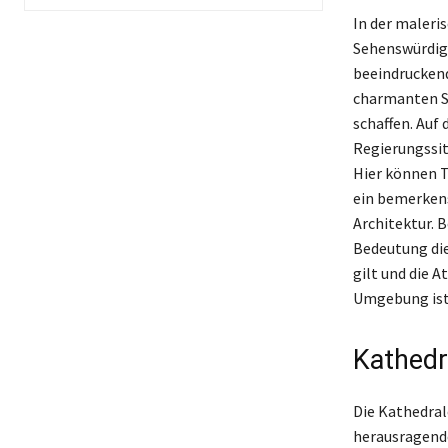
In der maleri
Sehenswürdigk
beeindrucke
charmanten St
schaffen. Auf
Regierungssit
Hier können T
ein bemerken
Architektur. 
Bedeutung die
gilt und die 
Umgebung ist 
Kathedr
Die Kathedral
herausragendes