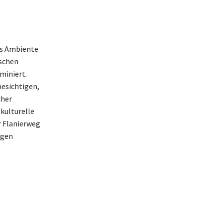
es Ambiente
ischen
miniert.
besichtigen,
cher
kulturelle
r Flanierweg
igen