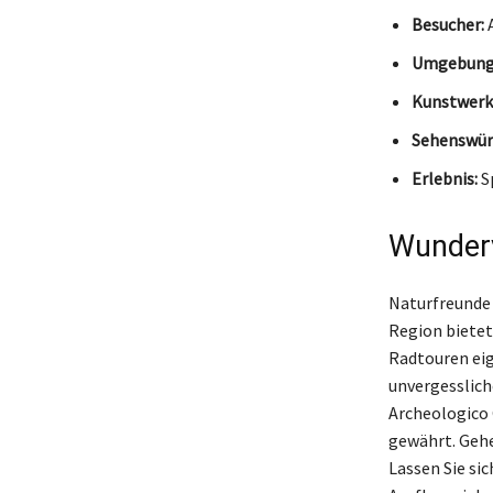
Besucher:
A
Umgebung
Kunstwerk
Sehenswür
Erlebnis:
Sp
Wunderv
Naturfreunde
Region bietet
Radtouren eig
unvergesslich
Archeologico C
gewährt. Gehei
Lassen Sie si