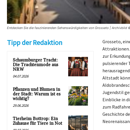
Entdecken Sie die faszinierenden Sehenswürdigkeiten von Grosseto | Archivbild ©
Tipp der Redaktion
Grosseto, ein
Attraktionen.
zur Erkundung
Schaumburger Tracht:
pulsierender 
Die Trachtenmode aus
NRW
herausragende
04.07.2026
Altstadt könn
Aldobrandesch
Pflanzen und Blumen in
Jugendstil ge
der Stadt: Warum ist es
wichtig?
Einblicke in d
29.06.2026
zum Radfahre
Geschichte de
Tierheim Bottrop: Ein
Neorenaissanc
Zuhause für Tiere in Not