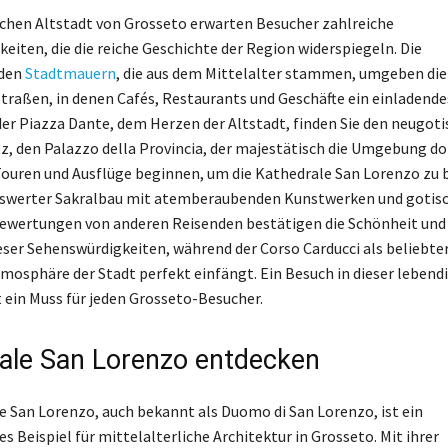
schen Altstadt von Grosseto erwarten Besucher zahlreiche
eiten, die die reiche Geschichte der Region widerspiegeln. Die
nden
Stadtmauern
, die aus dem Mittelalter stammen, umgeben die
raßen, in denen Cafés, Restaurants und Geschäfte ein einladend
 der Piazza Dante, dem Herzen der Altstadt, finden Sie den neugot
z, den Palazzo della Provincia, der majestätisch die Umgebung do
ouren und Ausflüge beginnen, um die Kathedrale San Lorenzo zu 
swerter Sakralbau mit atemberaubenden Kunstwerken und gotis
Bewertungen von anderen Reisenden bestätigen die Schönheit und 
ser Sehenswürdigkeiten, während der Corso Carducci als beliebte
Atmosphäre der Stadt perfekt einfängt. Ein Besuch in dieser lebend
ein Muss für jeden Grosseto-Besucher.
ale San Lorenzo entdecken
e San Lorenzo, auch bekannt als Duomo di San Lorenzo, ist ein
 Beispiel für mittelalterliche Architektur in Grosseto. Mit ihrer