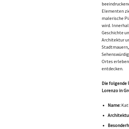
beeindruckend
Elementen zieh
malerische Pi
wird. Innerha
Geschichte un
Architektur u
Stadtmauern, 
Sehenswürdigk
Ortes erleben
entdecken.
Die folgende 
Lorenzo in Gr
Name:
Kath
Architektu
Besonderh