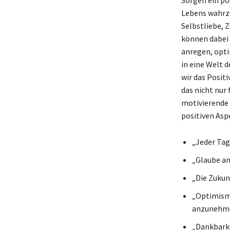
Lebens wahrzu
Selbstliebe, 
können dabei 
anregen, opti
in eine Welt 
wir das Positi
das nicht nur 
motivierende 
positiven Asp
„Jeder Tag
„Glaube an 
„Die Zukun
„Optimismu
anzunehme
„Dankbarke