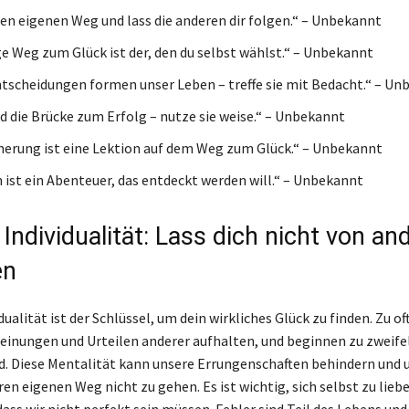
en eigenen Weg und lass die anderen dir folgen.“ – Unbekannt
ge Weg zum Glück ist der, den du selbst wählst.“ – Unbekannt
tscheidungen formen unser Leben – treffe sie mit Bedacht.“ – Un
nd die Brücke zum Erfolg – nutze sie weise.“ – Unbekannt
nerung ist eine Lektion auf dem Weg zum Glück.“ – Unbekannt
 ist ein Abenteuer, das entdeckt werden will.“ – Unbekannt
Individualität: Lass dich nicht von an
en
dualität ist der Schlüssel, um dein wirkliches Glück zu finden. Zu of
einungen und Urteilen anderer aufhalten, und beginnen zu zweifel
d. Diese Mentalität kann unsere Errungenschaften behindern und 
en eigenen Weg nicht zu gehen. Es ist wichtig, sich selbst zu lieb
ass wir nicht perfekt sein müssen. Fehler sind Teil des Lebens un