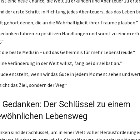
 ist eine neue Chance, die Welt zu erkunden und Abenteuer zu erle
nd der erste Schritt in Richtung jedes Abenteuers, das das Leben be
ft gehört denen, die an die Wahrhaftigkeit ihrer Träume glauben.“
Gedanken führen zu positiven Handlungen und somit zu einem erfü
.“
t die beste Medizin – und das Geheimnis für mehr Lebensfreude.“
ne Veränderung in der Welt willst, fang bei dir selbst an.“
ude entsteht, wenn wir das Gute in jedem Moment sehen und wer
nicht das Ziel, sondern der Weg.“
e Gedanken: Der Schlüssel zu einem
ewöhnlichen Lebensweg
nken sind der Schlüssel, um in einer Welt voller Herausforderunge
sitives Mindset zu entwickeln. Sie helfen uns, die positiven Mome