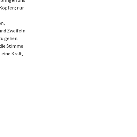
 Köpfen; nur
en,
 und Zweifeln
zu gehen.
, die Stimme
 eine Kraft,