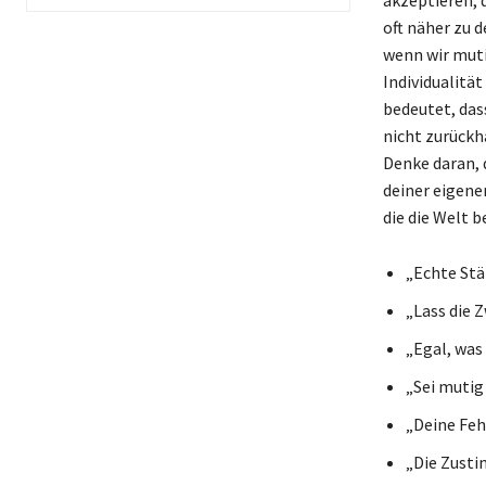
oft näher zu 
wenn wir muti
Individualitä
bedeutet, das
nicht zurückh
Denke daran, d
deiner eigenen
die die Welt b
„Echte Stär
„Lass die 
„Egal, was 
„Sei mutig 
„Deine Feh
„Die Zusti