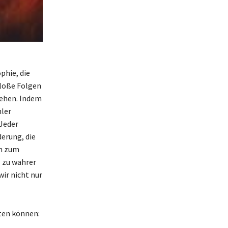
phie, die
bloße Folgen
gehen. Indem
hler
 Jeder
erung, die
ch zum
l zu wahrer
ir nicht nur
iten können: