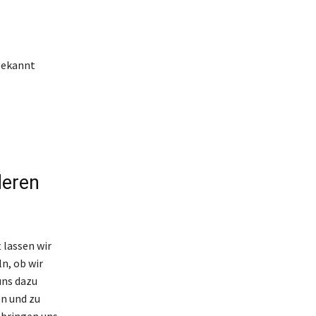
bekannt
deren
t lassen wir
n, ob wir
uns dazu
en und zu
d bringen uns