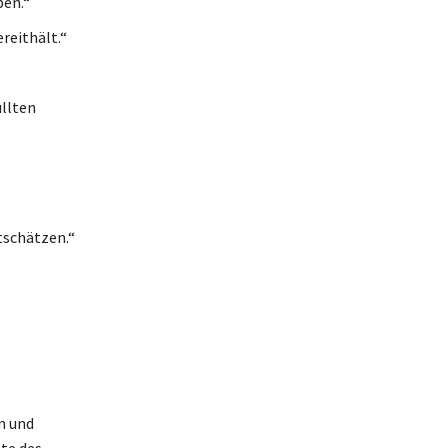
ben.“
reithält.“
llten
tschätzen.“
n und
nte des