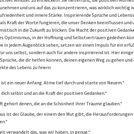
nehmen und uns auf das zu konzentrieren, was wirklich wichtig is
Zufriedenheit und innere Stärke. Inspirierende Sprüche und Lebens
als Kraft der Worte fungieren, die unser Denken beeinflussen und 
mistisch in die Zukunft zu blicken. Die Macht der positiven Gedank
des Optimismus, in der Hoffnung und Selbstvertrauen gedeihen k
ve in jedem Augenblick sehen, setzen wir einen Impuls für ein erfü
für uns selbst, sondern auch für andere inspirierend ist. Hier einige
Sprüche, die dir helfen können, deinen eigenen Weg zu gehen und 
ekte des Lebens zu feiern:
 ist ein neuer Anfang. Atme tief durch und starte von Neuem.“
dich selbst und an die Kraft der positiven Gedanken.“
ft gehört denen, die an die Schönheit ihrer Träume glauben.“
s ist der Glaube, der einem den Mut gibt, die Herausforderungen
n.“
it verwandelt das, was wir haben, in genug.“