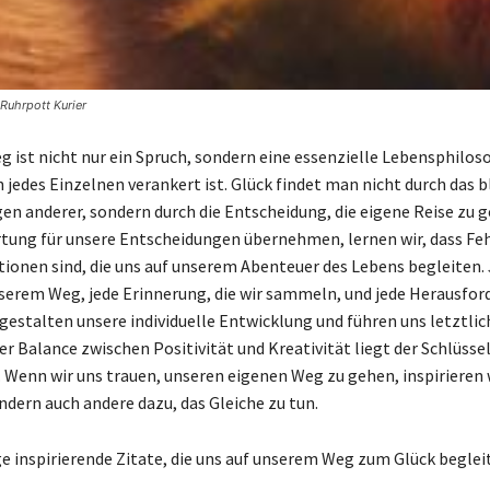
Ruhrpott Kurier
g ist nicht nur ein Spruch, sondern eine essenzielle Lebensphiloso
n jedes Einzelnen verankert ist. Glück findet man nicht durch das 
en anderer, sondern durch die Entscheidung, die eigene Reise zu 
tung für unsere Entscheidungen übernehmen, lernen wir, dass Fe
tionen sind, die uns auf unserem Abenteuer des Lebens begleiten.
nserem Weg, jede Erinnerung, die wir sammeln, und jede Herausford
 gestalten unsere individuelle Entwicklung und führen uns letztli
ser Balance zwischen Positivität und Kreativität liegt der Schlüsse
 Wenn wir uns trauen, unseren eigenen Weg zu gehen, inspirieren w
ndern auch andere dazu, das Gleiche zu tun.
ige inspirierende Zitate, die uns auf unserem Weg zum Glück begle