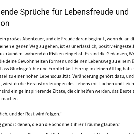
erende Sprüche für Lebensfreude und
ion
 ein großes Abenteuer, und die Freude daran beginnt, wenn du an di
inen eigenen Weg zu gehen, ist es unerlässlich, positiv eingestell
zu erkunden, während du Risiken eingehst. Es sind die Gedanken, W
die deine Gewohnheiten formen und deinen Lebensweg zu einem 
 Lass Glücksgefühle und Fröhlichkeit Einzug in deinen Alltag halte
üssel zu einer hohen Lebensqualität. Veränderung gehört dazu, un
t, wirst du die Herausforderungen des Lebens mit Lachen und Leich
 sind einige inspirierende Zitate, die dir helfen werden, das Beste
 machen:
ich, und der Rest wird folgen.“
g gehört denen, die an die Schönheit ihrer Träume glauben.“