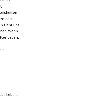
t:
weisheiten
uns dazu
en zieht uns
önnen. Wenn
lltes Leben,
die
 des Lebens