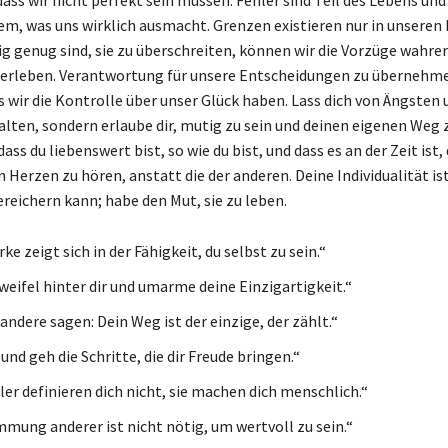
dem, was uns wirklich ausmacht. Grenzen existieren nur in unseren
g genug sind, sie zu überschreiten, können wir die Vorzüge wahrer
t erleben. Verantwortung für unsere Entscheidungen zu übernehm
s wir die Kontrolle über unser Glück haben. Lass dich von Ängsten
alten, sondern erlaube dir, mutig zu sein und deinen eigenen Weg 
ass du liebenswert bist, so wie du bist, und dass es an der Zeit ist
 Herzen zu hören, anstatt die der anderen. Deine Individualität ist
ereichern kann; habe den Mut, sie zu leben.
ke zeigt sich in der Fähigkeit, du selbst zu sein.“
Zweifel hinter dir und umarme deine Einzigartigkeit.“
andere sagen: Dein Weg ist der einzige, der zählt.“
und geh die Schritte, die dir Freude bringen.“
ler definieren dich nicht, sie machen dich menschlich.“
mmung anderer ist nicht nötig, um wertvoll zu sein.“