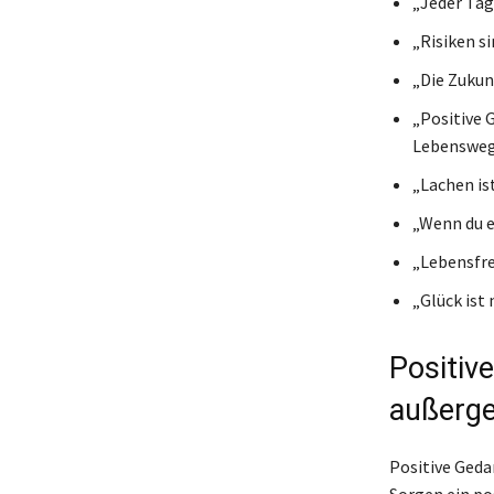
„Jeder Tag
„Risiken si
„Die Zukun
„Positive 
Lebensweg
„Lachen is
„Wenn du ei
„Lebensfre
„Glück ist 
Positiv
außerg
Positive Geda
Sorgen ein po