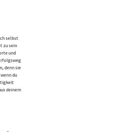
ch selbst
t zu sein
orte und
Erfolgsweg
n, denn sie
d wenn du
tigkeit
 aus deinem