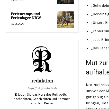
09.07.2026
„Gehe dein
„Der einzi
Feriencamps und
Ferienlager NRW
„Unsere En
30.06.2026
„Fehler si
„Jede Erin
„Das Leben
Mut zur 
aufhalt
redaktion
Mut zur Indivi
https://ruhrpott-kurier.de
uns von den M
Erleben Sie das Herz des Ruhrpotts –
gut genug sin
Nachrichten, Geschichten und Stimmen
bringen, unser
aus dem Revier
akzeptieren, d