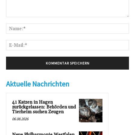
Kommentar:
Na
E-
Mai
Aktuelle Nachrichten
41 Katzen in Hagen
zurückgelassen: Behörden und
Tierheim suchen Zeugen
06.08.2026
Neue Philharmonie Westfalen