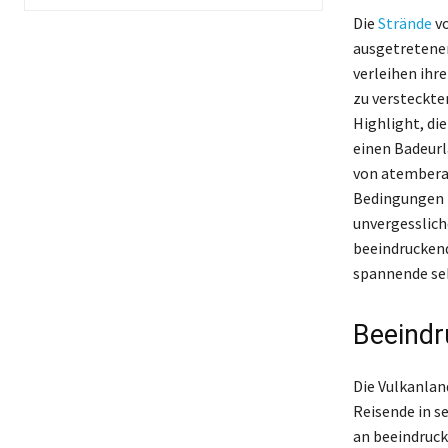
Die
Strände
vo
ausgetretenen
verleihen ihr
zu versteckte
Highlight, di
einen Badeurla
von atemberau
Bedingungen 
unvergesslich
beeindruckend
spannende seh
Beeindr
Die Vulkanlan
Reisende in s
an beeindruck