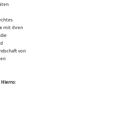
äten
echtes
e mit ihren
die
nd
ndschaft von
gen
 Hierro: