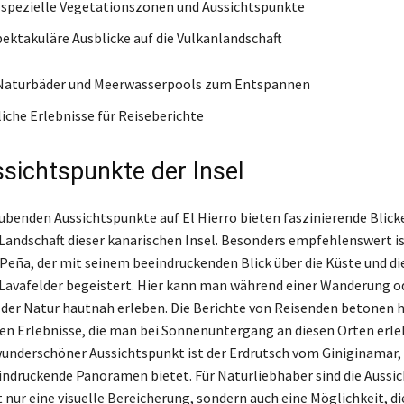
: spezielle Vegetationszonen und Aussichtspunkte
spektakuläre Ausblicke auf die Vulkanlandschaft
e Naturbäder und Meerwasserpools zum Entspannen
iche Erlebnisse für Reiseberichte
sichtspunkte der Insel
benden Aussichtspunkte auf El Hierro bieten faszinierende Blicke
Landschaft dieser kanarischen Insel. Besonders empfehlenswert is
 Peña, der mit seinem beeindruckenden Blick über die Küste und di
avafelder begeistert. Hier kann man während einer Wanderung o
 der Natur hautnah erleben. Die Berichte von Reisenden betonen h
en Erlebnisse, die man bei Sonnenuntergang an diesen Orten erle
wunderschöner Aussichtspunkt ist der Erdrutsch vom Giniginamar,
indruckende Panoramen bietet. Für Naturliebhaber sind die Aussi
t nur eine visuelle Bereicherung, sondern auch eine Möglichkeit, di