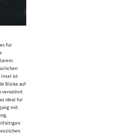
es für
e
klarem
türlichen
Insel ist
e Blicke auf
ro verwöhnt
s ideal für
mgang mit
ung.
elfältigen
gesslichen