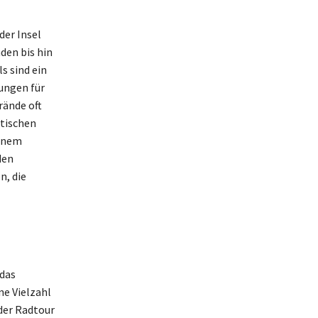
der Insel
den bis hin
s sind ein
ungen für
rände oft
atischen
einem
den
n, die
 das
ne Vielzahl
der Radtour