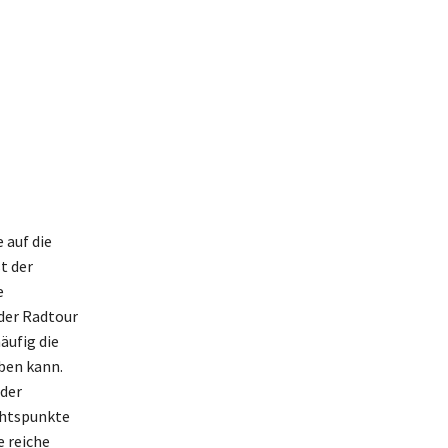
 auf die
t der
e
der Radtour
äufig die
ben kann.
 der
chtspunkte
e reiche