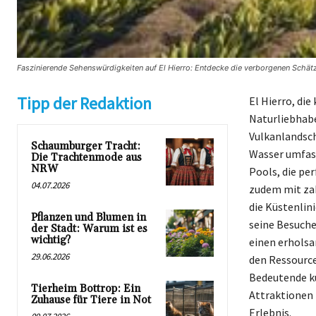
Faszinierende Sehenswürdigkeiten auf El Hierro: Entdecke die verborgenen Schätze
Tipp der Redaktion
El Hierro, die
Naturliebhabe
Vulkanlandsch
Schaumburger Tracht:
Wasser umfasst
Die Trachtenmode aus
NRW
Pools, die pe
04.07.2026
zudem mit zah
die Küstenlin
Pflanzen und Blumen in
seine Besuche
der Stadt: Warum ist es
wichtig?
einen erholsa
29.06.2026
den Ressource
Bedeutende ku
Tierheim Bottrop: Ein
Attraktionen 
Zuhause für Tiere in Not
Erlebnis.