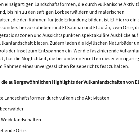
en einzigartigen Landschaftsformen, die durch vulkanische Aktivit
nd, bis hin zu den saftigen Lorbeerwäldern und malerischen
ften, die den Rahmen für jede Erkundung bilden, ist El Hierro ein 
esonders hervorzuheben sind El Sabinar und El Julán, zwei Orte, di
getationszonen und Aussichtspunkten spektakuläre Ausblicke auf 
lkanlandschaft bieten. Zudem laden die idyllischen Naturbäder u
ls der Insel zum Entspannen ein. Wer die faszinierende Vulkanla
bt, hat die Möglichkeit, die besonderen Facetten dieser einzigarti
m Rahmen eines unvergesslichen Reiseberichts festzuhalten.
 die außergewöhnlichen Highlights der Vulkanlandschaften von El
ge Landschaftsformen durch vulkanische Aktivitäten
rbeerwälder
 Weidelandschaften
ebende Orte: