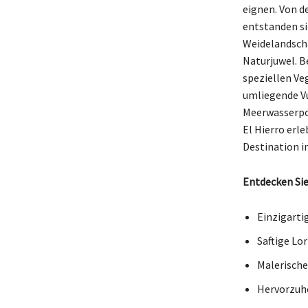
eignen. Von d
entstanden si
Weidelandscha
Naturjuwel. B
speziellen Ve
umliegende Vu
Meerwasserpoo
El Hierro erle
Destination i
Entdecken Sie
Einzigarti
Saftige Lo
Malerische
Hervorzuh