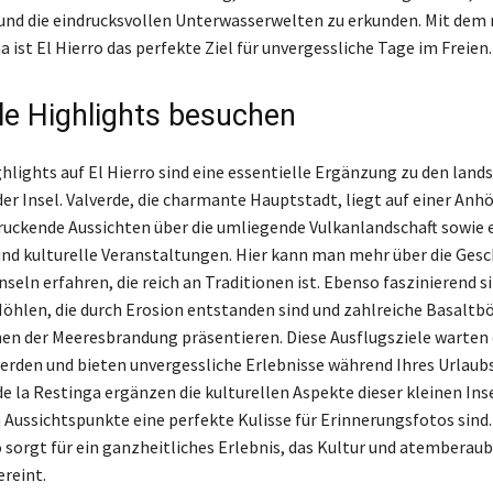
 und die eindrucksvollen Unterwasserwelten zu erkunden. Mit dem
 ist El Hierro das perfekte Ziel für unvergessliche Tage im Freien.
lle Highlights besuchen
hlights auf El Hierro sind eine essentielle Ergänzung zu den land
er Insel. Valverde, die charmante Hauptstadt, liegt auf einer Anh
ruckende Aussichten über die umliegende Vulkanlandschaft sowie 
nd kulturelle Veranstaltungen. Hier kann man mehr über die Gesc
seln erfahren, die reich an Traditionen ist. Ebenso faszinierend si
öhlen, die durch Erosion entstanden sind und zahlreiche Basaltb
n der Meeresbrandung präsentieren. Diese Ausflugsziele warten 
erden und bieten unvergessliche Erlebnisse während Ihres Urlaubs
de la Restinga ergänzen die kulturellen Aspekte dieser kleinen Ins
n Aussichtspunkte eine perfekte Kulisse für Erinnerungsfotos sind.
o sorgt für ein ganzheitliches Erlebnis, das Kultur und atemberau
reint.