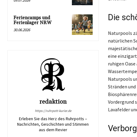
09.07.2026
Die sch
Feriencamps und
Ferienlager NRW
30.06.2026
Naturpools zä
natürlichen 
majestätische
eine einzigar
ruhigen Oase 
Wassertempera
Naturpools um
Stränden und s
Biosphärenres
redaktion
Vordergrund s
Lavafelder un
https://ruhrpott-kurier.de
Erleben Sie das Herz des Ruhrpotts –
Nachrichten, Geschichten und Stimmen
Verborg
aus dem Revier