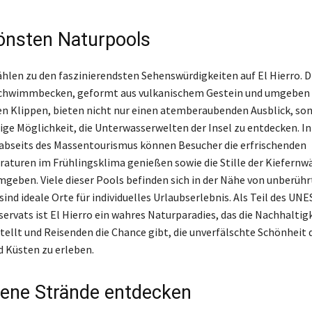
önsten Naturpools
hlen zu den faszinierendsten Sehenswürdigkeiten auf El Hierro. D
Schwimmbecken, geformt aus vulkanischem Gestein und umgeben
n Klippen, bieten nicht nur einen atemberaubenden Ausblick, so
tige Möglichkeit, die Unterwasserwelten der Insel zu entdecken. In
abseits des Massentourismus können Besucher die erfrischenden
turen im Frühlingsklima genießen sowie die Stille der Kiefernwäl
geben. Viele dieser Pools befinden sich in der Nähe von unberüh
ind ideale Orte für individuelles Urlaubserlebnis. Als Teil des UN
ervats ist El Hierro ein wahres Naturparadies, das die Nachhaltigk
tellt und Reisenden die Chance gibt, die unverfälschte Schönheit 
d Küsten zu erleben.
ene Strände entdecken