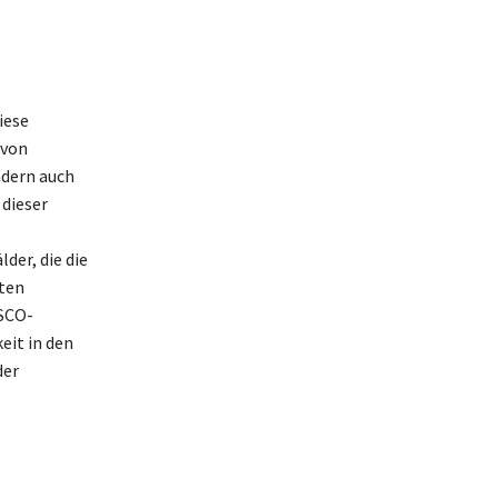
iese
 von
ndern auch
 dieser
der, die die
rten
ESCO-
eit in den
der