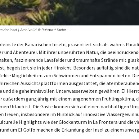
 der Insel | Archivbild © Ruhrpott Kurier
 kleinste der Kanarischen Inseln, präsentiert sich als wahres Paradi
r und Abenteurer. Mit ihrer unberührten Natur, die beeindruckend
aften, faszinierende Lavafelder und traumhafte Strände mit glas
, begeistert sie in jeder Hinsicht. Besonders auffällig sind die na
rfekte Möglichkeiten zum Schwimmen und Entspannen bieten. Die 
lreichen Aussichtsplattformen ausgestattet, die atemberaubend
ie und die geheimnisvollen Unterwasserwelten gewähren. El Hier
r außerdem ganzjährig mit einem angenehmen Frühlingsklima, da
men Urlaub ist. Die Gäste können sich auf einen nachhaltigen U
n freuen, insbesondere im Hinblick auf innovative Wassergewinn
lturelle Highlights wie der Glockenturm in La Frontera und die vi
rund um El Golfo machen die Erkundung der Insel zu einem unver