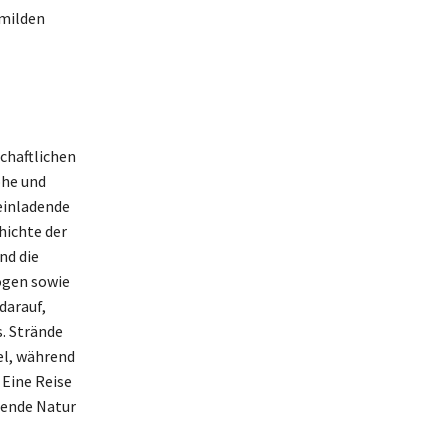
 milden
schaftlichen
öhe und
einladende
hichte der
nd die
ögen sowie
darauf,
. Strände
el, während
 Eine Reise
bende Natur