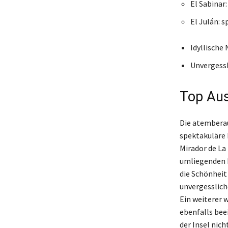
El Sabinar
El Julán: 
Idyllisch
Unvergessl
Top Aus
Die atemberau
spektakuläre 
Mirador de La
umliegenden L
die Schönheit
unvergesslich
Ein weiterer 
ebenfalls bee
der Insel nich