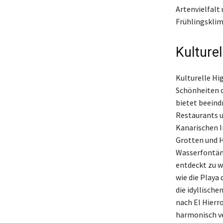
Artenvielfalt
Frühlingsklima
Kulture
Kulturelle Hig
Schönheiten d
bietet beeind
Restaurants u
Kanarischen In
Grotten und H
Wasserfontäne
entdeckt zu w
wie die Playa 
die idyllische
nach El Hierr
harmonisch ve