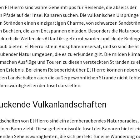
n El Hierro sind wahre Geheimtipps für Reisende, die abseits der
 Pfade auf der Insel Kanaren suchen. Die vulkanischen Ursprünge 
en Stränden einen einzigartigen Charme, von schwarzen Sandsträn
n Buchten, die zum Entspannen einladen. Besonders die Naturpool
e durch die Wellen des Atlantiks geformt wurden und ideale Beding
ub bieten. El Hierro ist ein Biosphärenreservat, und so sind die St
bender Natur umgeben, die es zu erkunden gilt. Die milden klim
machen Ausflüge und Touren zu diesen versteckten Stränden zu 
en Erlebnis. Bei einem Reisebericht über El Hierro können neben 
en Landschaften auch die außergewöhnlichen Strände nicht fehle
enswürdigkeiten der Insel darstellen.
uckende Vulkanlandschaften
dschaften von El Hierro sind ein atemberaubendes Naturparadies,
einen Bann zieht. Diese geheimnisvolle Insel der Kanaren bietet ei
enden Sehenswürdigkeiten, die sich perfekt für eine Wanderung o