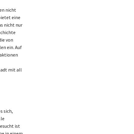
en nicht
ietet eine
as nicht nur
schichte
die von
en ein. Auf
raktionen
adt mit all
s sich,
lle
esucht ist
he in einem