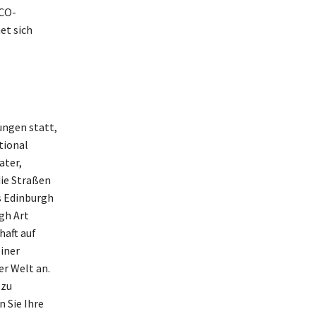
SCO-
et sich
ungen statt,
tional
ater,
die Straßen
s Edinburgh
gh Art
haft auf
einer
r Welt an.
 zu
 Sie Ihre