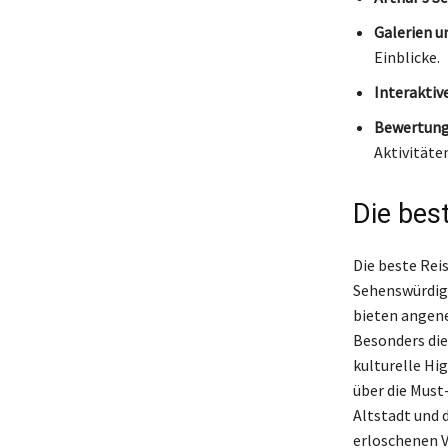
Galerien u
Einblicke.
Interaktiv
Bewertung
Aktivitäten
Die bes
Die beste Rei
Sehenswürdigk
bieten angene
Besonders die
kulturelle Hig
über die Must
Altstadt und 
erloschenen V