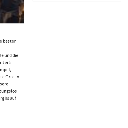
ie besten
n
le und die
iter’s
empel,
te Orte in
nsere
ibungslos
urghs auf