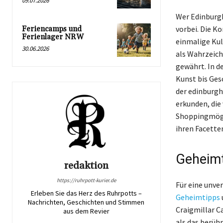
09.07.2026
Wer Edinburg
vorbei. Die K
Feriencamps und
Ferienlager NRW
einmalige Kul
30.06.2026
als Wahrzeich
gewährt. In d
Kunst bis Ges
der edinburgh
erkunden, die 
Shoppingmögli
ihren Facette
Geheimt
redaktion
https://ruhrpott-kurier.de
Für eine unve
Erleben Sie das Herz des Ruhrpotts –
Geheimtipps
Nachrichten, Geschichten und Stimmen
Craigmillar Ca
aus dem Revier
als das berüh