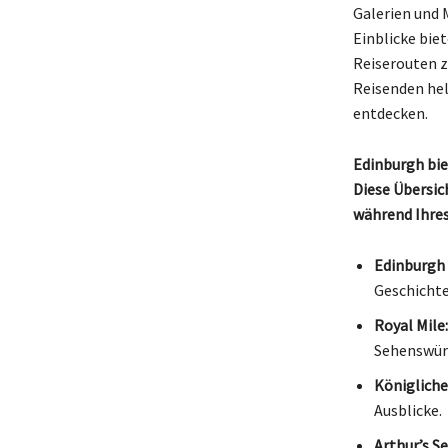
Galerien und 
Einblicke bie
Reiserouten z
Reisenden hel
entdecken.
Edinburgh bie
Diese Übersic
während Ihre
Edinburgh 
Geschichte
Royal Mile:
Sehenswür
Königliche
Ausblicke.
Arthur’s Se