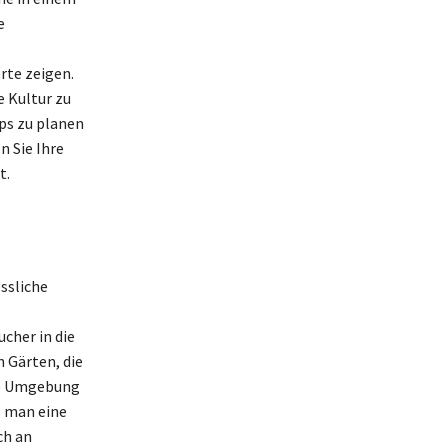
e
rte zeigen.
e Kultur zu
ps zu planen
n Sie Ihre
t.
essliche
cher in die
n Gärten, die
ie Umgebung
s man eine
ch an