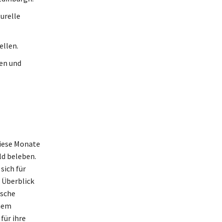
urelle
ellen.
en und
Diese Monate
ld beleben.
sich für
n Überblick
ische
inem
für ihre