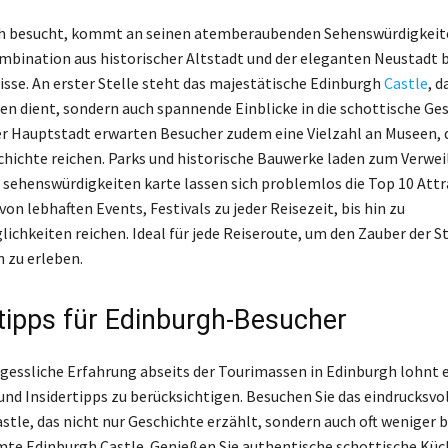
h besucht, kommt an seinen atemberaubenden Sehenswürdigkeit
ombination aus historischer Altstadt und der eleganten Neustadt b
isse. An erster Stelle steht das majestätische Edinburgh
Castle
, d
en dient, sondern auch spannende Einblicke in die schottische Ge
er Hauptstadt erwarten Besucher zudem eine Vielzahl an Museen, 
chichte reichen. Parks und historische Bauwerke laden zum Verweil
 sehenswürdigkeiten karte lassen sich problemlos die Top 10 Att
von lebhaften Events, Festivals zu jeder Reisezeit, bis hin zu
chkeiten reichen. Ideal für jede Reiseroute, um den Zauber der St
n zu erleben.
ipps für Edinburgh-Besucher
rgessliche Erfahrung abseits der Tourimassen in Edinburgh lohnt e
und Insidertipps zu berücksichtigen. Besuchen Sie das eindrucksvo
stle, das nicht nur Geschichte erzählt, sondern auch oft weniger b
mte Edinburgh Castle. Genießen Sie authentische schottische Küc