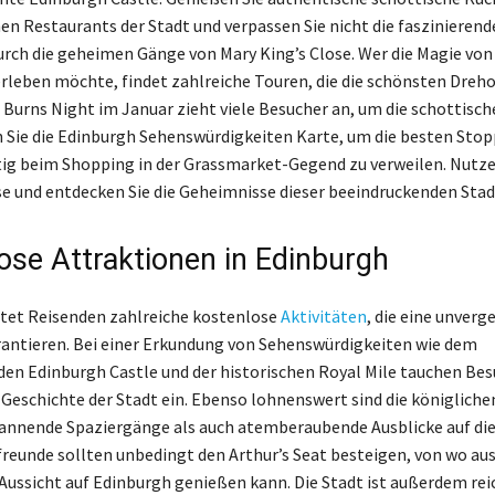
en Restaurants der Stadt und verpassen Sie nicht die faszinierend
urch die geheimen Gänge von Mary King’s Close. Wer die Magie von
rleben möchte, findet zahlreiche Touren, die die schönsten Dreho
 Burns Night im Januar zieht viele Besucher an, um die schottisch
n Sie die Edinburgh Sehenswürdigkeiten Karte, um die besten Stop
tig beim Shopping in der Grassmarket-Gegend zu verweilen. Nutze
se und entdecken Sie die Geheimnisse dieser beeindruckenden Stad
ose Attraktionen in Edinburgh
tet Reisenden zahlreiche kostenlose
Aktivitäten
, die eine unverg
antieren. Bei einer Erkundung von Sehenswürdigkeiten wie dem
en Edinburgh Castle und der historischen Royal Mile tauchen Besu
 Geschichte der Stadt ein. Ebenso lohnenswert sind die königliche
annende Spaziergänge als auch atemberaubende Ausblicke auf d
freunde sollten unbedingt den Arthur’s Seat besteigen, von wo au
Aussicht auf Edinburgh genießen kann. Die Stadt ist außerdem rei