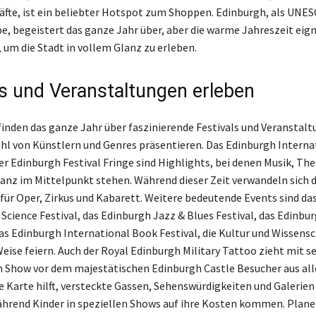
fte, ist ein beliebter Hotspot zum Shoppen. Edinburgh, als UNE
e, begeistert das ganze Jahr über, aber die warme Jahreszeit eign
 um die Stadt in vollem Glanz zu erleben.
ls und Veranstaltungen erleben
finden das ganze Jahr über faszinierende Festivals und Veranstalt
zahl von Künstlern und Genres präsentieren. Das Edinburgh Interna
er Edinburgh Festival Fringe sind Highlights, bei denen Musik, The
nz im Mittelpunkt stehen. Während dieser Zeit verwandeln sich 
 für Oper, Zirkus und Kabarett. Weitere bedeutende Events sind da
Science Festival, das Edinburgh Jazz & Blues Festival, das Edinbur
das Edinburgh International Book Festival, die Kultur und Wissensc
eise feiern. Auch der Royal Edinburgh Military Tattoo zieht mit s
 Show vor dem majestätischen Edinburgh Castle Besucher aus alle
ve Karte hilft, versteckte Gassen, Sehenswürdigkeiten und Galerien
hrend Kinder in speziellen Shows auf ihre Kosten kommen. Planen