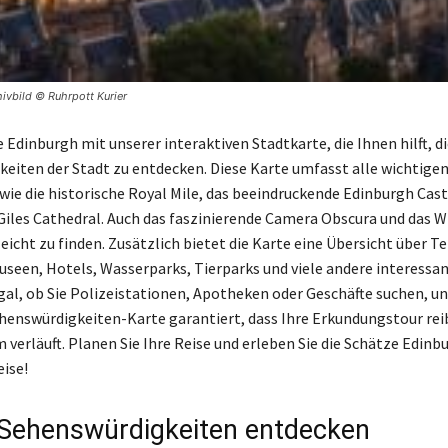
hivbild © Ruhrpott Kurier
 Edinburgh mit unserer interaktiven Stadtkarte, die Ihnen hilft, d
eiten der Stadt zu entdecken. Diese Karte umfasst alle wichtige
wie die historische Royal Mile, das beeindruckende Edinburgh Cast
 Giles Cathedral. Auch das faszinierende Camera Obscura und das Wr
eicht zu finden. Zusätzlich bietet die Karte eine Übersicht über T
seen, Hotels, Wasserparks, Tierparks und viele andere interessan
gal, ob Sie Polizeistationen, Apotheken oder Geschäfte suchen, u
enswürdigkeiten-Karte garantiert, dass Ihre Erkundungstour re
verläuft. Planen Sie Ihre Reise und erleben Sie die Schätze Edinb
eise!
Sehenswürdigkeiten entdecken