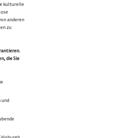
e kulturelle
lose
 von anderen
ten zu
rantieren.
, die Sie
ie
n und
ubende
Edinburgh.