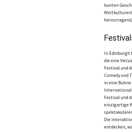
bunten Geschä
Weltkulturerb
hervorragend,
Festiva
In Edinburgh 
die eine Viel
Festival und d
Comedy und Ta
in eine Bühne
International 
Festival und 
einzigartige W
spektakulären
Die interakti
entdecken, wä