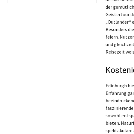
der gemütlich
Geistertour d
„Outlander“ e
Besonders die
feiern. Nutze
und gleichzei
Reisezeit wei
Kostenl
Edinburgh bie
Erfahrung gar
beeindruckend
faszinierende
sowohl entsp
bieten. Natur
spektakuläre 