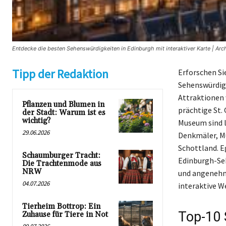
Entdecke die besten Sehenswürdigkeiten in Edinburgh mit interaktiver Karte | Arc
Tipp der Redaktion
Erforschen Sie
Sehenswürdigk
Attraktionen 
Pflanzen und Blumen in
prächtige St.
der Stadt: Warum ist es
wichtig?
Museum sind l
29.06.2026
Denkmäler, Mu
Schottland. E
Schaumburger Tracht:
Edinburgh-Seh
Die Trachtenmode aus
NRW
und angenehm 
04.07.2026
interaktive W
Tierheim Bottrop: Ein
Top-10 
Zuhause für Tiere in Not