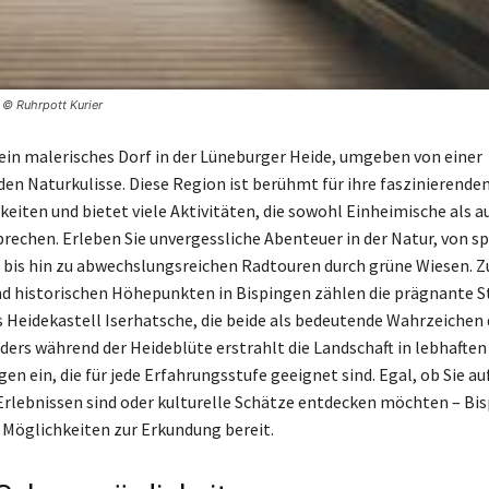
 © Ruhrpott Kurier
 ein malerisches Dorf in der Lüneburger Heide, umgeben von einer
en Naturkulisse. Diese Region ist berühmt für ihre faszinierende
eiten und bietet viele Aktivitäten, die sowohl Einheimische als a
rechen. Erleben Sie unvergessliche Abenteuer in der Natur, von 
is hin zu abwechslungsreichen Radtouren durch grüne Wiesen. Z
nd historischen Höhepunkten in Bispingen zählen die prägnante S
s Heidekastell Iserhatsche, die beide als bedeutende Wahrzeichen
ders während der Heideblüte erstrahlt die Landschaft in lebhaften
gen ein, die für jede Erfahrungsstufe geeignet sind. Egal, ob Sie au
Erlebnissen sind oder kulturelle Schätze entdecken möchten – Bi
n Möglichkeiten zur Erkundung bereit.