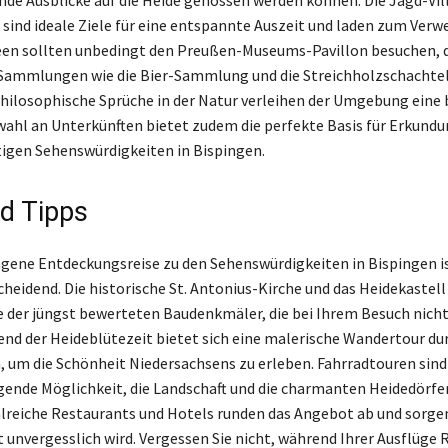
sind ideale Ziele für eine entspannte Auszeit und laden zum Verwe
een sollten unbedingt den Preußen-Museums-Pavillon besuchen, 
 Sammlungen wie die Bier-Sammlung und die Streichholzschacht
hilosophische Sprüche in der Natur verleihen der Umgebung eine
wahl an Unterkünften bietet zudem die perfekte Basis für Erkund
ltigen Sehenswürdigkeiten in Bispingen.
nd Tipps
ngene Entdeckungsreise zu den Sehenswürdigkeiten in Bispingen is
heidend. Die historische St. Antonius-Kirche und das Heidekastell
ge der jüngst bewerteten Baudenkmäler, die bei Ihrem Besuch nicht
end der Heideblütezeit bietet sich eine malerische Wandertour dur
um die Schönheit Niedersachsens zu erleben. Fahrradtouren sind
gende Möglichkeit, die Landschaft und die charmanten Heidedörfe
lreiche Restaurants und Hotels runden das Angebot ab und sorgen
t unvergesslich wird. Vergessen Sie nicht, während Ihrer Ausflüge 