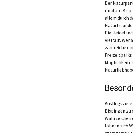
Der Naturpar
rund um Bispi
allem durch d
Naturfreunde
Die Heideland
Vielfalt. Wer
zahlreiche en
Freizeitparks
Möglichkeiten
Naturliebhabe
Besonde
Ausflugsziele
Bispingen zu e
Wahrzeichen d
lohnen sich W
atemberaubend