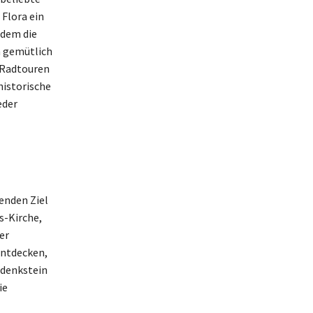
Flora ein
udem die
n gemütlich
 Radtouren
historische
eder
enden Ziel
s-Kirche,
er
entdecken,
edenkstein
ie