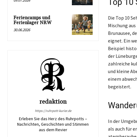
Top 10 
09.07.2026
Die Top 10 Se
Feriencamps und
Ferienlager NRW
Mischung aus 
30.06.2026
Brunausee, de
eignet. Ein we
Beispiel hist
der Lüneburge
zahlreiche ku
und kleine Ab
einem abwechs
begeistert.
redaktion
Wander
https://ruhrpott-kurier.de
Erleben Sie das Herz des Ruhrpotts –
In der Umgebu
Nachrichten, Geschichten und Stimmen
als auch für 
aus dem Revier
atemberaubend