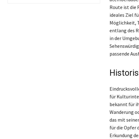
Route ist die
ideales Ziel 
Möglichkeit, 
entlang des 
in der Umgebu
Sehenswürdigk
passende Ausf
Histori
Eindrucksvoll
für Kulturinte
bekannt für i
Wanderung od
das mit seine
für die Opfer
Erkundung der