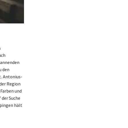
n
uch
spannenden
u den
t. Antonius-
 der Region
 Farben und
f der Suche
spingen hält