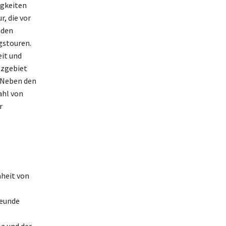
igkeiten
, die vor
nden
gstouren.
eit und
tzgebiet
. Neben den
ahl von
r
nheit von
reunde
a und der