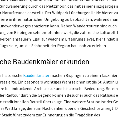
 Rundwanderung durch das Pietzmoor, das mit seiner einzigartigen 
für Naturfreunde darstellt. Der Wildpark Lüneburger Heide bietet z
Tiere in ihrer natürlichen Umgebung zu beobachten, während ma
Rundwanderweges spazieren kann. Neben Wandertouren sind auch
ng von Bispingen sehr empfehlenswert, die zahlreiche kulturell-
eiten ansteuern. Egal auf welchem Erfahrungslevel, hier findet j
lugsziele, um die Schönheit der Region hautnah zu erleben.
sche Baudenkmäler erkunden
e historische
Baudenkmäler
machen Bispingen zu einem faszinier
ressierte. Ein besonders wichtiges Wahrzeichen ist die St. Antoniu
hre beeindruckende Architektur und historische Bedeutung. Bei ein
er Radtour durch die Gegend können Besucher auch das Rathaus 
m traditionellen Baustil überzeugt. Eine weitere Station ist der G
 der Weltkriege, der zum Nachdenken über die Geschichte anregt. D
 Stadt führt zudem zur Erinnerung an die Tragödien des