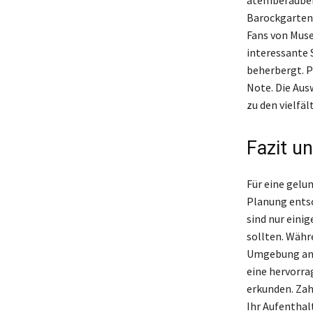
Barockgarten 
Fans von Mus
interessante
beherbergt. P
Note. Die Aus
zu den vielfä
Fazit u
Für eine gelu
Planung entsc
sind nur eini
sollten. Währ
Umgebung an, 
eine hervorra
erkunden. Zah
Ihr Aufenthal