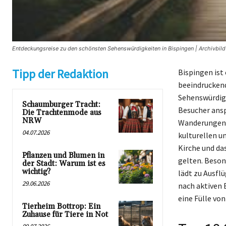
Entdeckungsreise zu den schönsten Sehenswürdigkeiten in Bispingen | Archivbild
Tipp der Redaktion
Bispingen ist
beeindruckend
Sehenswürdigk
Schaumburger Tracht:
Besucher ansp
Die Trachtenmode aus
NRW
Wanderungen b
04.07.2026
kulturellen u
Kirche und da
Pflanzen und Blumen in
gelten. Beson
der Stadt: Warum ist es
wichtig?
lädt zu Ausflü
29.06.2026
nach aktiven 
eine Fülle vo
Tierheim Bottrop: Ein
Zuhause für Tiere in Not