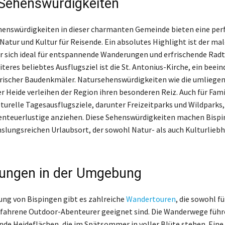
Sehenswürdigkeiten
henswürdigkeiten in dieser charmanten Gemeinde bieten eine per
Natur und Kultur für Reisende. Ein absolutes Highlight ist der mal
r sich ideal für entspannende Wanderungen und erfrischende Rad
iteres beliebtes Ausflugsziel ist die St. Antonius-Kirche, ein beei
orischer Baudenkmäler. Natursehenswürdigkeiten wie die umliege
r Heide verleihen der Region ihren besonderen Reiz. Auch für Fami
lturelle Tagesausflugsziele, darunter Freizeitparks und Wildparks,
enteuerlustige anziehen. Diese Sehenswürdigkeiten machen Bispi
lungsreichen Urlaubsort, der sowohl Natur- als auch Kulturlieb
ungen in der Umgebung
ng von Bispingen gibt es zahlreiche
Wandertouren
, die sowohl f
erfahrene Outdoor-Abenteurer geeignet sind. Die Wanderwege führ
e Heideflächen, die im Spätsommer in voller Blüte stehen. Eine