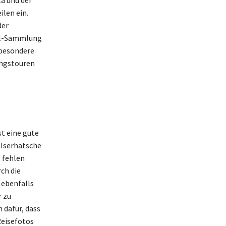
ilen ein.
der
el-Sammlung
 besondere
ungstouren
t eine gute
 Iserhatsche
 fehlen
ch die
 ebenfalls
r zu
 dafür, dass
Reisefotos