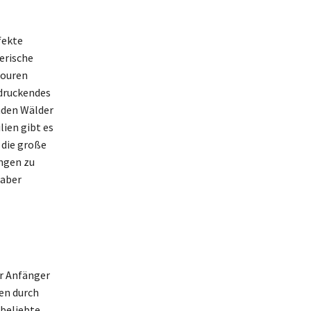
fekte
erische
touren
ndruckendes
nden Wälder
lien gibt es
 die große
ngen zu
haber
ür Anfänger
en durch
 beliebte