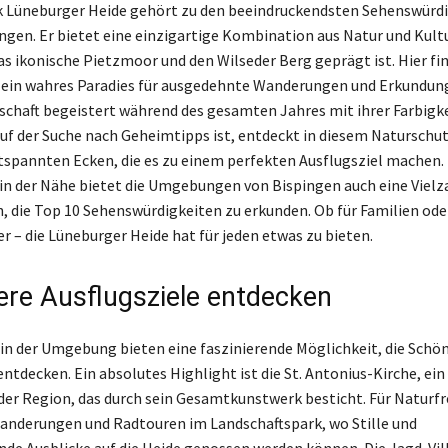
k Lüneburger Heide gehört zu den beeindruckendsten Sehenswürd
ngen. Er bietet eine einzigartige Kombination aus Natur und Kultur
as ikonische Pietzmoor und den Wilseder Berg geprägt ist. Hier fi
 ein wahres Paradies für ausgedehnte Wanderungen und Erkundun
schaft begeistert während des gesamten Jahres mit ihrer Farbigk
 auf der Suche nach Geheimtipps ist, entdeckt in diesem Naturschu
tspannten Ecken, die es zu einem perfekten Ausflugsziel machen
 in der Nähe bietet die Umgebungen von Bispingen auch eine Vielz
, die Top 10 Sehenswürdigkeiten zu erkunden. Ob für Familien ode
r – die Lüneburger Heide hat für jeden etwas zu bieten.
re Ausflugsziele entdecken
 in der Umgebung bieten eine faszinierende Möglichkeit, die Schö
ntdecken. Ein absolutes Highlight ist die St. Antonius-Kirche, ein
er Region, das durch sein Gesamtkunstwerk besticht. Für Naturf
anderungen und Radtouren im Landschaftspark, wo Stille und
e Ausblicke auf die Heide genossen werden können. Die Jagd-Vill